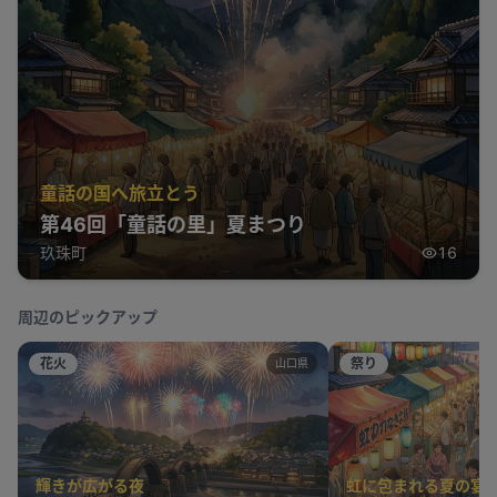
童話の国へ旅立とう
第46回「童話の里」夏まつり
玖珠町
16
周辺のピックアップ
花火
祭り
山口県
輝きが広がる夜
虹に包まれる夏の宴