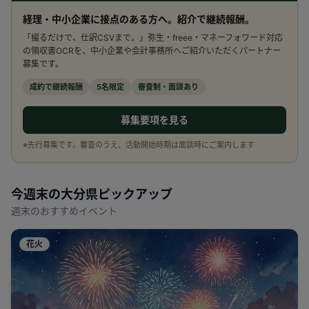
経理・中小企業に接点のある方へ。紹介で継続報酬。
「撮るだけで、仕訳CSVまで。」弥生・freee・マネーフォワード対応
の領収書OCRを、中小企業や会計事務所へご紹介いただくパートナー
募集です。
成約で継続報酬
5名限定
審査制・面談あり
募集要項を見る
※先行募集です。審査のうえ、活動開始時期は面談時にご案内します
今週末の
大分県
ピックアップ
週末のおすすめイベント
花火