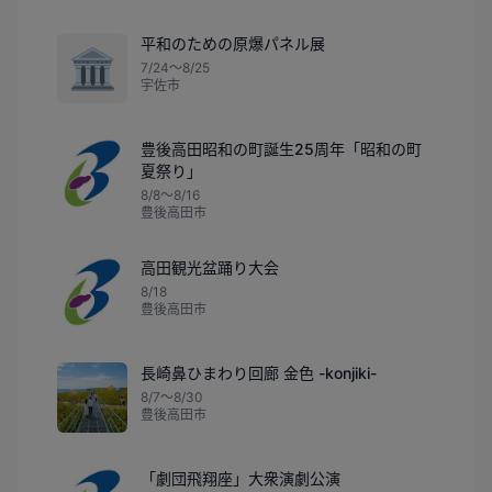
平和のための原爆パネル展
🏛️
7/24〜8/25
宇佐市
豊後高田昭和の町誕生25周年「昭和の町
夏祭り」
8/8〜8/16
豊後高田市
高田観光盆踊り大会
8/18
豊後高田市
長崎鼻ひまわり回廊 金色 -konjiki-
8/7〜8/30
豊後高田市
「劇団飛翔座」大衆演劇公演