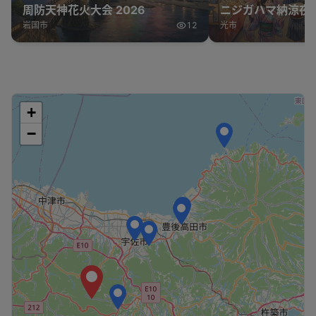
周防天神花火大会 2026
ニジガハマ納涼夜市
岩国市
12
光市
+
−