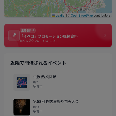
Leaflet
|
©
OpenStreetMap
contributors
主催者向け
「イベコ」プロモーション媒体資料
資料のダウンロードはこちら
近隣で開催されるイベント
虫振祭/風除祭
🎆
8/7
宇佐市
第58回 院内夏祭り花火大会
8/14
宇佐市