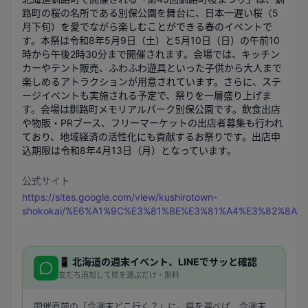
路町の桜の名所である別保公園を舞台に、日本一遅い桜（5
月下旬）を愛でながら楽しむことができる春のイベントで
す。本祭は令和8年5月9日（土）と5月10日（日）の午前10
時から午後2時30分まで開催されます。会場では、キッチン
カーやテント販売、ふわふわ遊具といった子供から大人まで
楽しめるアトラクションが用意されています。さらに、ステ
ージイベントも実施される予定で、祭りを一層盛り上げま
す。会場は釧路町メモリアルパーク別保公園です。飲食出店
や物販・PRブース、フリーマーケットの出店者募集も行われ
ており、地域経済の活性化にも貢献するお祭りです。出店申
込期限は令和8年4月13日（月）となっています。
公式サイト
https://sites.google.com/view/kushirotown-
shokokai/%E6%A1%9C%E3%81%BE%E3%81%A4%E3%82%8A
📱
北海道
の週末イベント、LINEでサッと確認
友だち追加して県を選ぶだけ・無料
開催直前の「今週末どこ行く？」に。県を選べば、今週末