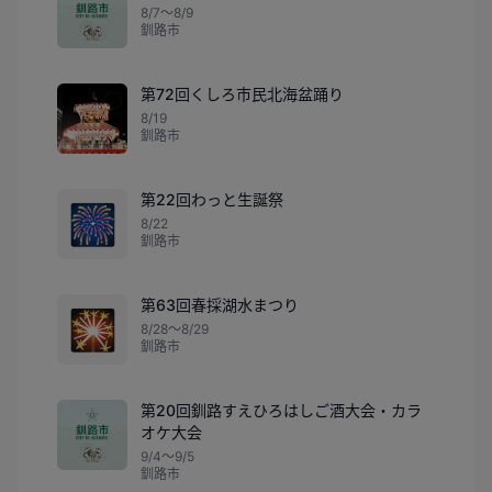
8/7〜8/9
釧路市
第72回くしろ市民北海盆踊り
8/19
釧路市
第22回わっと生誕祭
🎆
8/22
釧路市
第63回春採湖水まつり
🎇
8/28〜8/29
釧路市
第20回釧路すえひろはしご酒大会・カラ
オケ大会
9/4〜9/5
釧路市