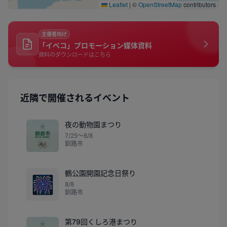
Leaflet
|
©
OpenStreetMap
contributors
主催者向け
「イベコ」プロモーション媒体資料
資料のダウンロードはこちら
近隣で開催されるイベント
夜の動物園まつり
7/25〜8/8
釧路市
鶴公園開園記念日祭り
🎆
8/8
釧路市
第79回くしろ港まつり