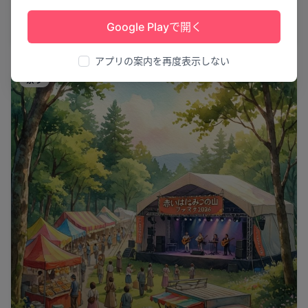
第70回なかしべつ夏祭り
Google Playで開く
中標津町
20
アプリの案内を再度表示しない
祭り