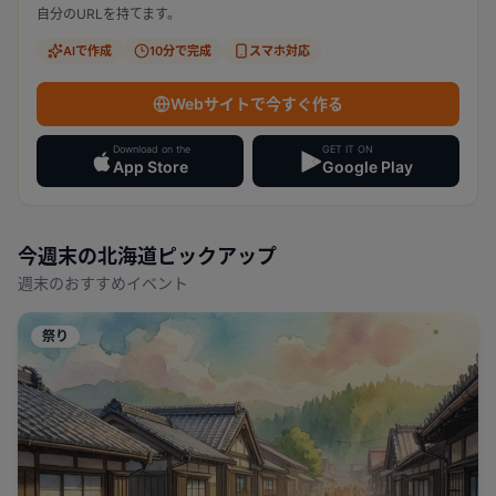
自分のURLを持てます。
AIで作成
10分で完成
スマホ対応
Webサイトで今すぐ作る
Download on the
GET IT ON
App Store
Google Play
今週末の
北海道
ピックアップ
週末のおすすめイベント
祭り