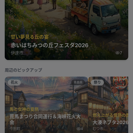
甘い夢見る丘の宴
赤いはちみつの丘フェスタ2026
伊達市
7
周辺のピックアップ
花火
祭り
青森県
馬と女神の夏祭
燃え上がる情熱の舞
荒馬まつり合同運行＆海峡花火大
会
大湊ネブタ2026
今別町
4
むつ市