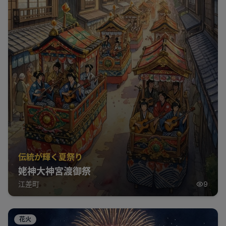
伝統が輝く夏祭り
姥神大神宮渡御祭
江差町
9
花火