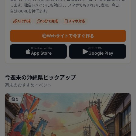
します。独自ドメインにも対応し、スマホでもきれいに表示。今日、
自分のURLを持てます。
AIで作成
10分で完成
スマホ対応
Webサイトで今すぐ作る
Download on the
GET IT ON
App Store
Google Play
今週末の
沖縄県
ピックアップ
週末のおすすめイベント
祭り