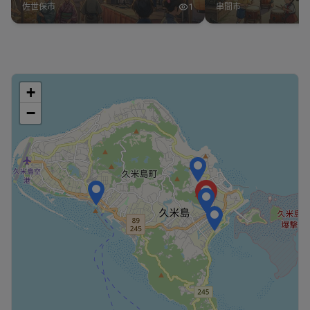
佐世保市
1
串間市
+
−