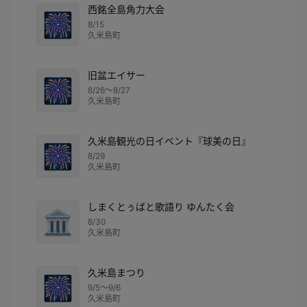
西銘全島角力大会
🎆
8/15
久米島町
旧盆エイサー
🎆
8/26〜8/27
久米島町
久米島観光の日イベント『球美の日』
🎆
8/29
久米島町
しまくとぅばと歌語り ゆんたく会
🏛️
8/30
久米島町
久米島まつり
🎆
9/5〜9/6
久米島町