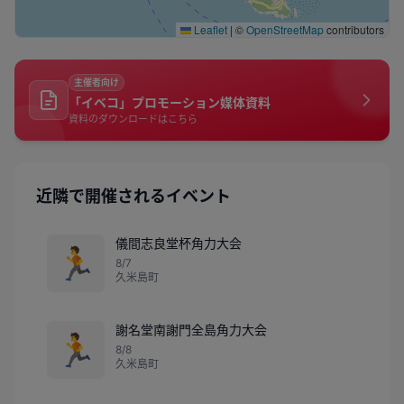
Leaflet
|
©
OpenStreetMap
contributors
主催者向け
「イベコ」プロモーション媒体資料
資料のダウンロードはこちら
近隣で開催されるイベント
儀間志良堂杯角力大会
🏃
8/7
久米島町
謝名堂南謝門全島角力大会
🏃
8/8
久米島町