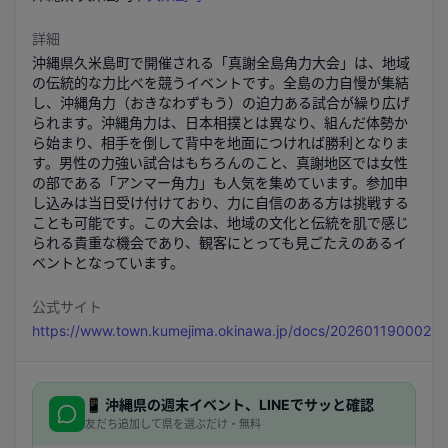
詳細
沖縄県久米島町で開催される「真謝全島角力大会」は、地域
の伝統的な力比べを競うイベントです。全島の力自慢が集結
し、沖縄角力（おきなわずもう）の迫力ある試合が繰り広げ
られます。沖縄角力は、日本相撲とは異なり、組んだ体勢か
ら始まり、相手を倒して背中を地面につければ勝利となりま
す。男性の力強い試合はもちろんのこと、真謝地区では女性
の部である「アンマー角力」も人気を集めています。参加申
し込みは当日受け付けており、力に自信のある方は挑戦する
ことも可能です。この大会は、地域の文化と伝統を肌で感じ
られる貴重な機会であり、観客にとっても見ごたえのあるイ
ベントとなっています。
公式サイト
https://www.town.kumejima.okinawa.jp/docs/2026011900021/
📱
沖縄県
の週末イベント、LINEでサッと確認
友だち追加して県を選ぶだけ・無料