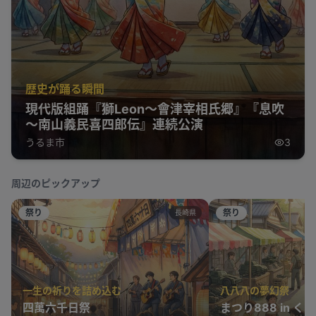
歴史が踊る瞬間
現代版組踊『獅Leon～會津宰相氏郷』『息吹
～南山義民喜四郎伝』連続公演
うるま市
3
周辺のピックアップ
祭り
祭り
長崎県
一生の祈りを詰め込む
八八八の夢幻祭
四萬六千日祭
まつり888 in く