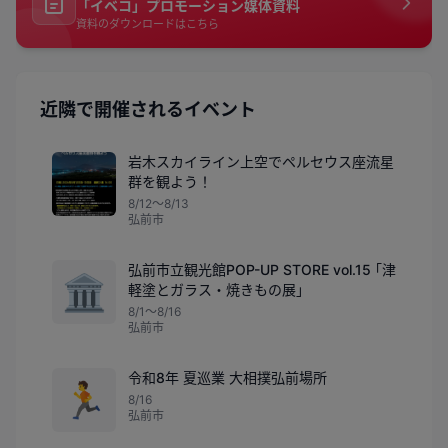
「イベコ」プロモーション媒体資料
資料のダウンロードはこちら
近隣で開催されるイベント
岩木スカイライン上空でペルセウス座流星
群を観よう！
8/12〜8/13
弘前市
弘前市立観光館POP-UP STORE vol.15 ｢津
🏛️
軽塗とガラス・焼きもの展｣
8/1〜8/16
弘前市
令和8年 夏巡業 大相撲弘前場所
🏃
8/16
弘前市