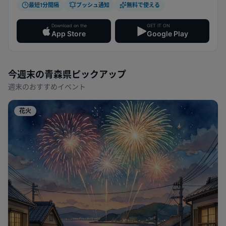
最短1分間隔
プッシュ通知
無料で使える
Download on the
GET IT ON
App Store
Google Play
今週末の
青森県
ピックアップ
週末のおすすめイベント
花火