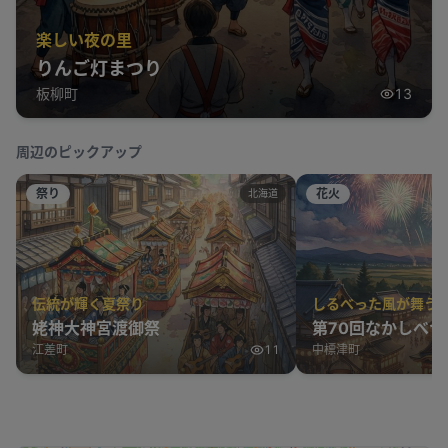
楽しい夜の里
りんご灯まつり
板柳町
13
周辺のピックアップ
祭り
花火
北海道
伝統が輝く夏祭り
しるべった風が舞う
姥神大神宮渡御祭
第70回なかしべつ
江差町
11
中標津町