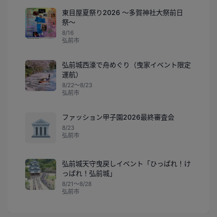
東目屋夏祭り2026 〜多賀神社大祭前日
祭〜
8/16
弘前市
弘前城西濠で舟めぐり（曳家イベント限定
運航）
8/22〜8/23
弘前市
ファッション甲子園2026最終審査会
🏛️
8/23
弘前市
弘前城天守曳戻しイベント「ひっぱれ！け
っぱれ！弘前城」
8/21〜8/28
弘前市