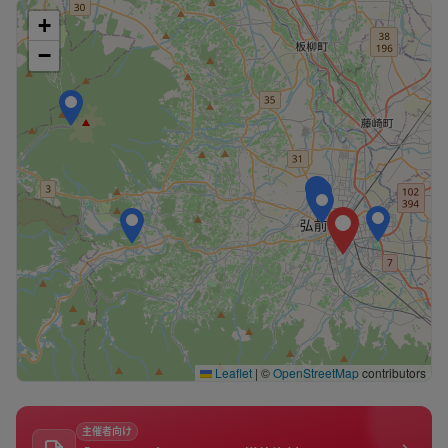
+
−
Leaflet
|
©
OpenStreetMap
contributors
主催者向け