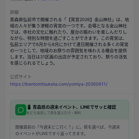
詳細
青森県弘前市で開催される「【宵宮2026】金山神社」は、地
域の人々が集う津軽の宵宮の一つです。会場となる金山神社
では、寺社の文化に触れたり、屋台の賑わいを楽しんだりし
ながら、特別な時間を過ごすことができます。この宵宮は、
弘前エリアで6月から8月にかけて連日開催される多くの宵宮
の一つとして、地域のお祭りの雰囲気を味わえる機会を提供
します。当日は31区画の出店が予定されており、祭りの活気
を感じられるでしょう。
公式サイト
https://ibentomitsuketa.com/yomiya-20260611/
📱
青森県
の週末イベント、LINEでサッと確認
友だち追加して県を選ぶだけ・無料
開催直前の「今週末どこ行く？」に。県を選べば、今週末
のイベントがLINEですぐ返ってきます。