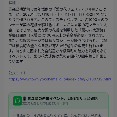
詳細
青森県横浜町で毎年恒例の「菜の花フェスティバルinよこは
ま」が、2026年は5月16日（土）と17日（日）の2日間にわ
たり開催されます。このフェスティバルでは、約1000人のラ
ンナーが菜の花畑を駆け抜ける「よこはま菜の花マラソン大
会」をはじめ、広大な菜の花畑を利用した「菜の花大迷路」
が毎日開園（入場には100円以上の募金が必要）されます。
また、特設ステージでは様々なショーが繰り広げられ、会場
では横浜町の豊かな自然が育んだ特産品の販売も行われま
す。海と山に囲まれた自然豊かな横浜町の魅力を満喫できる
イベントです。菜の花大迷路は菜の花開花期間中毎日開園し
ています。
公式サイト
https://www.town.yokohama.lg.jp/index.cfm/7,11307,19,html
📱
青森県
の週末イベント、LINEでサッと確認
友だち追加して県を選ぶだけ・無料
開催直前の「今週末どこ行く？」に。県を選べば、今週末