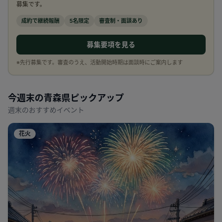
募集です。
成約で継続報酬
5名限定
審査制・面談あり
募集要項を見る
※先行募集です。審査のうえ、活動開始時期は面談時にご案内します
今週末の
青森県
ピックアップ
週末のおすすめイベント
花火