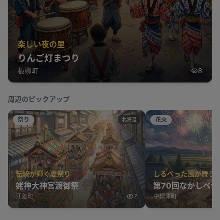
楽しい夜の里
りんご灯まつり
板柳町
8
周辺のピックアップ
祭り
花火
北海道
伝統が輝く夏祭り
しるべった風が舞う
姥神大神宮渡御祭
第70回なかしべつ
江差町
7
中標津町