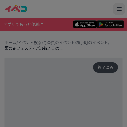
アプリでもっと便利に！
ホーム
/
イベント検索
/
青森県のイベント
/
横浜町のイベント
/
菜の花フェスティバルinよこはま
終了済み