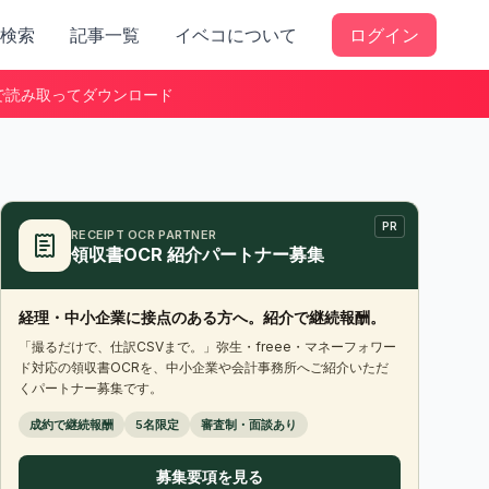
検索
記事一覧
イベコについて
ログイン
で読み取ってダウンロード
PR
RECEIPT OCR PARTNER
領収書OCR 紹介パートナー募集
経理・中小企業に接点のある方へ。紹介で継続報酬。
「撮るだけで、仕訳CSVまで。」弥生・freee・マネーフォワー
ド対応の領収書OCRを、中小企業や会計事務所へご紹介いただ
くパートナー募集です。
成約で継続報酬
5名限定
審査制・面談あり
募集要項を見る