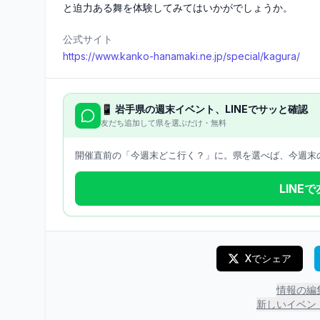
と迫力ある舞を体験してみてはいかがでしょうか。
公式サイト
https://www.kanko-hanamaki.ne.jp/special/kagura/
📱
岩手県
の週末イベント、LINEでサッと確認
友だち追加して県を選ぶだけ・無料
開催直前の「今週末どこ行く？」に。県を選べば、今週末の
LINE
Xでシェア
情報の編
新しいイベン