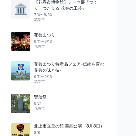
【花巻市博物館】テーマ展「つく
🏛️
り、つたえる 花巻の工芸」
7/4〜8/30
花巻市
花巻まつり
9/11〜9/13
花巻市
花巻まつり特産品フェア-伝統を育む
花巻の味と技-
9/11〜9/13
花巻市
賢治祭
9/21
花巻市
北上市立鬼の館 芸能公演（8月8日）
8/8