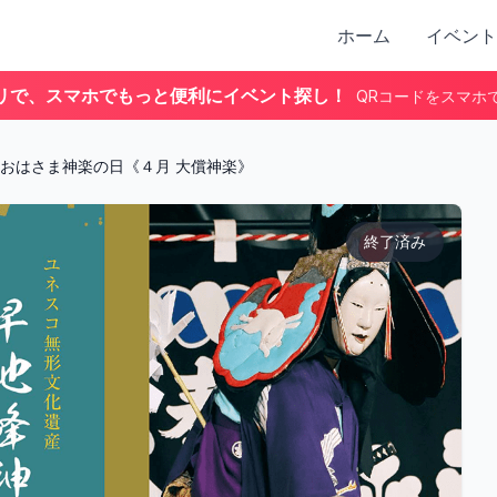
ホーム
イベント
リで、スマホでもっと便利にイベント探し！
QRコードをスマホ
おはさま神楽の日《４月 大償神楽》
終了済み