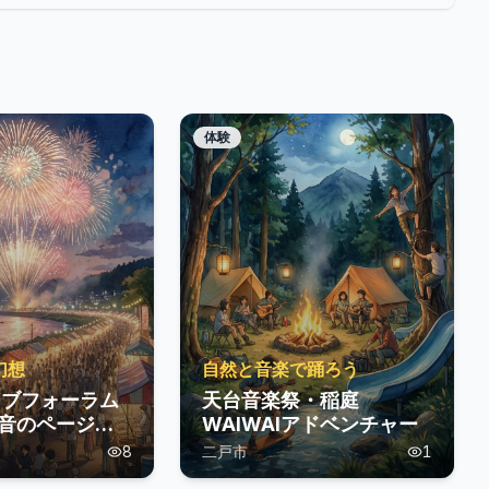
体験
幻想
自然と音楽で踊ろう
ーブフォーラム
天台音楽祭・稲庭
光と音のページェ
WAIWAIアドベンチャー
ファンタジー
8
二戸市
1