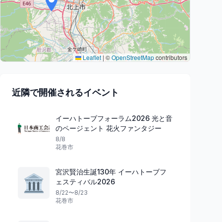
Leaflet
|
©
OpenStreetMap
contributors
近隣で開催されるイベント
イーハトーブフォーラム2026 光と音
のページェント 花火ファンタジー
8/8
花巻市
宮沢賢治生誕130年 イーハトーブフ
🏛️
ェスティバル2026
8/22〜8/23
花巻市