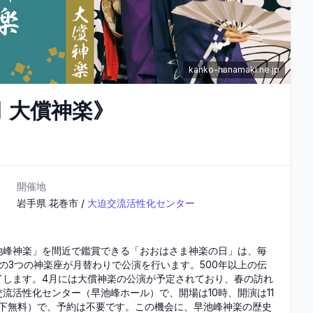
kanko-hanamaki.ne.jp
 大償神楽》
開催地
岩手県
花巻市
/
大迫交流活性化センター
池峰神楽」を間近で鑑賞できる「おおはさま神楽の日」は、毎
の3つの神楽座が月替わりで公演を行います。500年以上の伝
了します。4月には大償神楽の公演が予定されており、春の訪れ
流活性化センター（早池峰ホール）で、開場は10時、開演は11
生以下無料）で、予約は不要です。この機会に、早池峰神楽の歴史