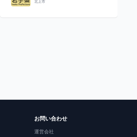
北上市
花火
祭り
宮城県
夏の風が運ぶ希望
古来の風が舞う
第41回なとり夏まつり
金津七夕
名取市
11
角田市
お問い合わせ
運営会社