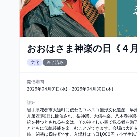
おおはさま神楽の日《４月
文化
終了済み
開催期間
2026年04月01日(水) - 2026年04月30日(木)
詳細
岩手県花巻市大迫町に伝わるユネスコ無形文化遺産「早
月第2日曜日に開催され、岳神楽、大償神楽、八木巻神楽
統を持つとされる神楽は、その神々しい舞で観る者を魅
とともに伝統芸能を楽しむことができます。会場は大迫交
時、閉演は15時頃です。入場料は当日1,000円（小学