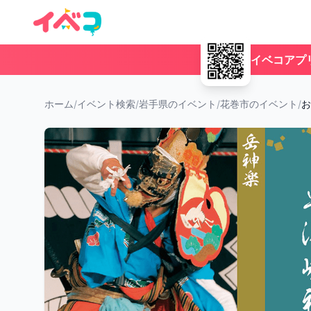
イベコアプ
ホーム
/
イベント検索
/
岩手県のイベント
/
花巻市のイベント
/
お