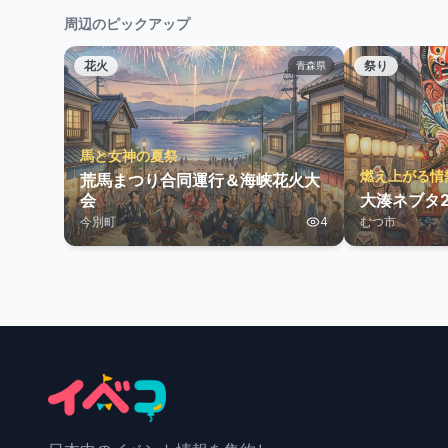
周辺のピックアップ
花火
祭り
青森県
馬と女神の夏祭
燃え上がる情
荒馬まつり合同運行＆海峡花火大
会
大湊ネブタ2
今別町
4
むつ市