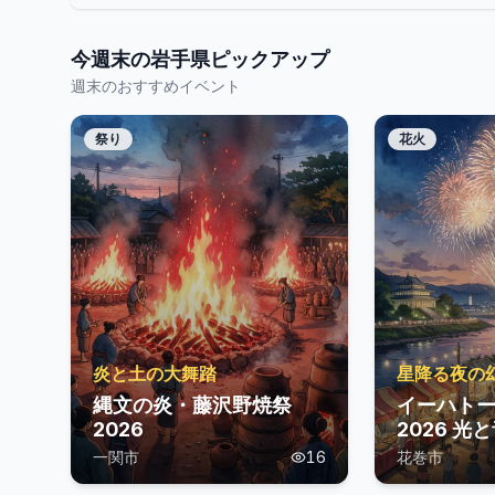
今週末の
岩手県
ピックアップ
週末のおすすめイベント
祭り
花火
炎と土の大舞踏
星降る夜の
縄文の炎・藤沢野焼祭
イーハト
2026
2026 
ント 花火
一関市
16
花巻市