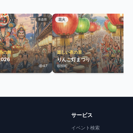
花火
青森県
青森県
熱の舞
楽しい夜の里
026
りんご灯まつり
47
板柳町
11
サービス
イベント検索