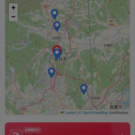
+
−
Leaflet
|
©
OpenStreetMap
contributors
主催者向け