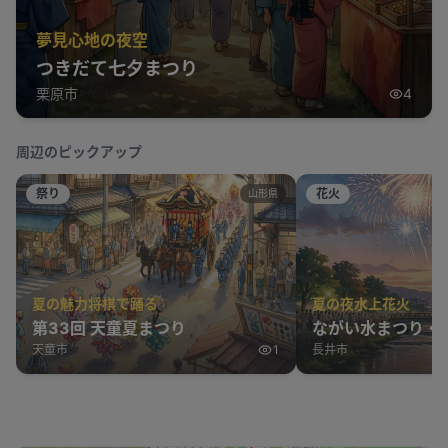
夢見心地の夜空
つきだて七夕まつり
栗原市
4
周辺のピックアップ
祭り
花火
山形県
夏の魅力将棋で踊る
夏の夜水上花火
第33回 天童夏まつり
ながい水まつり・
天童市
1
長井市