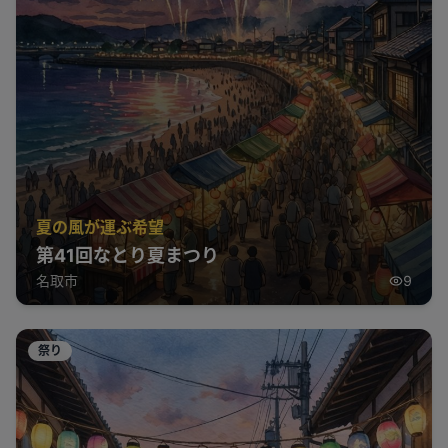
夏の風が運ぶ希望
第41回なとり夏まつり
名取市
9
祭り