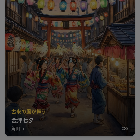
古来の風が舞う
金津七夕
角田市
9