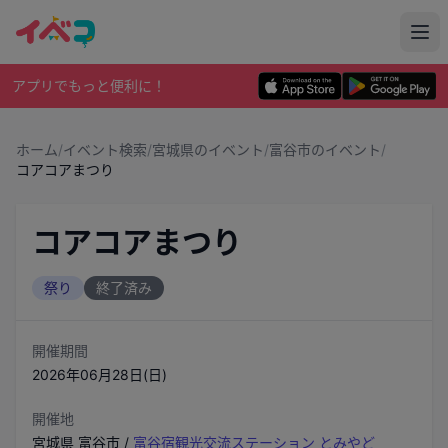
アプリでもっと便利に！
ホーム
/
イベント検索
/
宮城県のイベント
/
富谷市のイベント
/
コアコアまつり
コアコアまつり
祭り
終了済み
開催期間
2026年06月28日(日)
開催地
宮城県
富谷市
/
富谷宿観光交流ステーション とみやど