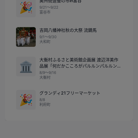
奥州街道蚤の市in富谷
🎉
9/21〜9/22
富谷市
吉岡八幡神社秋の大祭 流鏑馬
9/1〜9/30
大和町
大衡村ふるさと美術館企画展 渡辺洋美作
🏛️
品展「何だかこころがパルルンパルルン
展」
8/9〜9/16
大衡村
グランディ21フリーマーケット
🎉
8/8
利府町