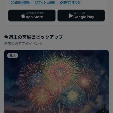
最短1分間隔
プッシュ通知
無料で使える
Download on the
GET IT ON
App Store
Google Play
今週末の
宮城県
ピックアップ
週末のおすすめイベント
花火