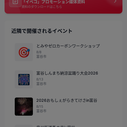
「イベコ」プロモーション媒体資料
資料のダウンロードはこちら
近隣で開催されるイベント
とみやゼロカーボンワークショップ
🎯
8/8
富谷市
富谷しんまち納涼盆踊り大会2026
🎆
8/13
富谷市
2026おもしぇがらきてけさin富谷
8/15
富谷市