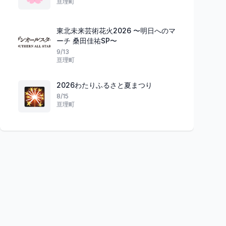
亘理町
東北未来芸術花火2026 〜明日へのマ
ーチ 桑田佳祐SP〜
9/13
亘理町
2026わたりふるさと夏まつり
🎇
8/15
亘理町
祭り
祭り
福島県
お湯と祝いの熱気が溶け合う
熱き心が踊る夏
東山温泉お湯かけまつり
第45回いわきおど