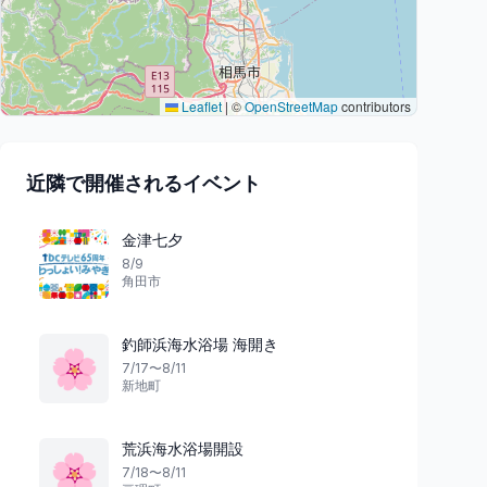
Leaflet
|
©
OpenStreetMap
contributors
近隣で開催されるイベント
金津七夕
8/9
角田市
釣師浜海水浴場 海開き
🌸
7/17〜8/11
新地町
荒浜海水浴場開設
🌸
7/18〜8/11