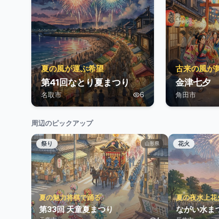
夏の風が運ぶ希望
古来の風が
第41回なとり夏まつり
金津七夕
名取市
6
角田市
周辺のピックアップ
祭り
花火
山形県
夏の魅力将棋で踊る
夏の夜水上花
第33回 天童夏まつり
ながい水ま