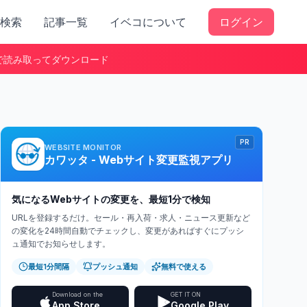
検索
記事一覧
イベコについて
ログイン
で読み取ってダウンロード
PR
WEBSITE MONITOR
カワッタ - Webサイト変更監視アプリ
気になるWebサイトの変更を、最短1分で検知
URLを登録するだけ。セール・再入荷・求人・ニュース更新など
の変化を24時間自動でチェックし、変更があればすぐにプッシ
ュ通知でお知らせします。
最短1分間隔
プッシュ通知
無料で使える
Download on the
GET IT ON
App Store
Google Play