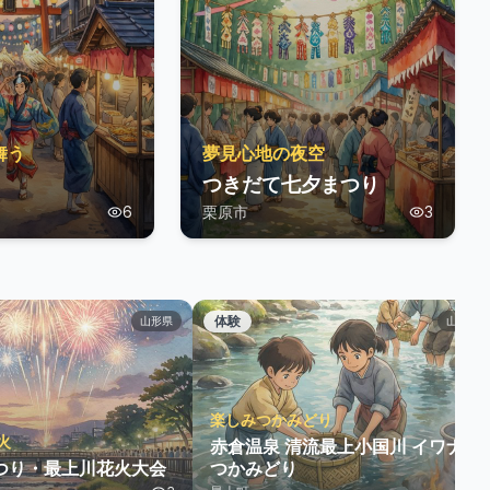
舞う
夢見心地の夜空
つきだて七夕まつり
6
栗原市
3
体験
山形県
山形県
楽しみつかみどり
火
赤倉温泉 清流最上小国川 イワナの
つり・最上川花火大会
つかみどり