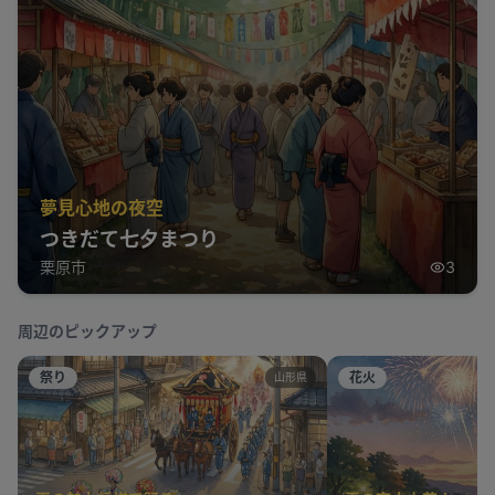
夢見心地の夜空
つきだて七夕まつり
栗原市
3
周辺のピックアップ
祭り
花火
山形県