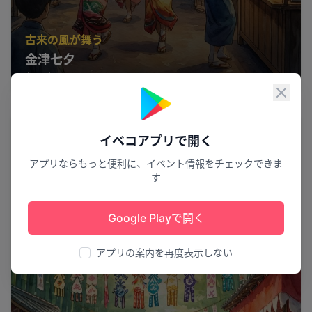
古来の風が舞う
金津七夕
角田市
7
閉じ
祭り
イベコアプリで開く
アプリならもっと便利に、イベント情報をチェックできま
す
Google Playで開く
アプリの案内を再度表示しない