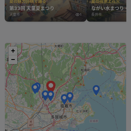
夏の魅力将棋で踊る
夏の夜水上花火
第33回 天童夏まつり
ながい水まつり・
天童市
1
長井市
+
−