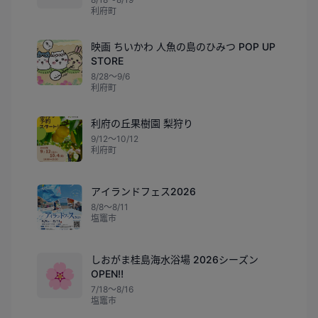
利府町
映画 ちいかわ 人魚の島のひみつ POP UP
STORE
8/28〜9/6
利府町
利府の丘果樹園 梨狩り
9/12〜10/12
利府町
アイランドフェス2026
8/8〜8/11
塩竈市
しおがま桂島海水浴場 2026シーズン
🌸
OPEN‼
7/18〜8/16
塩竈市