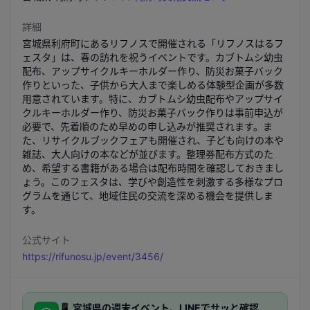
詳細
宮城県利府町にあるリフノスで開催される「リフノスはるフ
ェスタ」は、春の訪れを祝うイベントです。カブトムシ幼虫
配布、アップサイクルキーホルダー作り、防災お菓子バック
作りといった、子供から大人まで楽しめる体験型企画が多数
用意されています。特に、カブトムシ幼虫配布やアップサイ
クルキーホルダー作り、防災お菓子バック作りは事前申込が
必要で、先着順のため早めの申し込みが推奨されます。ま
た、リサイクルブックフェアも開催され、子ども向けの本や
雑誌、大人向けの本などが並びます。整理券配布方式のた
め、希望する書籍がある場合は配布時間を確認しておきまし
ょう。このフェスタは、学びや創造性を刺激する多様なプロ
グラムを通じて、地域住民の交流を深める機会を提供しま
す。
公式サイト
https://rifunosu.jp/event/3456/
📱
宮城県
の週末イベント、LINEでサッと確認