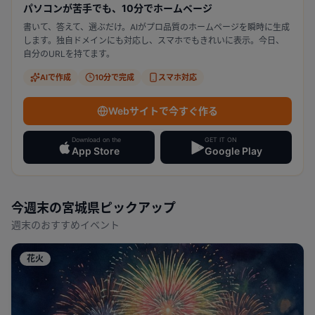
パソコンが苦手でも、10分でホームページ
書いて、答えて、選ぶだけ。AIがプロ品質のホームページを瞬時に生成
します。独自ドメインにも対応し、スマホでもきれいに表示。今日、
自分のURLを持てます。
AIで作成
10分で完成
スマホ対応
Webサイトで今すぐ作る
Download on the
GET IT ON
App Store
Google Play
今週末の
宮城県
ピックアップ
週末のおすすめイベント
花火