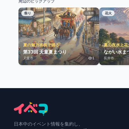
周辺のピックアップ
祭り
花火
山形県
夏の魅力将棋で踊る
夏の夜水上花
第33回 天童夏まつり
ながい水ま
天童市
1
長井市
日本中のイベント情報を集約し、