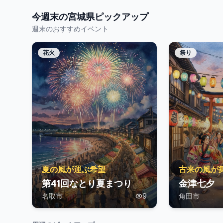
今週末の
宮城県
ピックアップ
週末のおすすめイベント
花火
祭り
夏の風が運ぶ希望
古来の風が
第41回なとり夏まつり
金津七夕
名取市
9
角田市