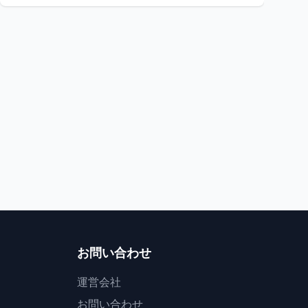
祭り
祭り
福島県
お湯と祝いの熱気が溶け合う
熱き心が踊る夏
東山温泉お湯かけまつり
第45回いわきおど
会津若松市
2
いわき市
お問い合わせ
運営会社
お問い合わせ