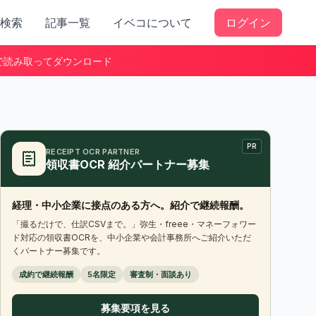
検索
記事一覧
イベコについて
ログイン
で読み取ってダウンロード
PR
RECEIPT OCR PARTNER
領収書OCR 紹介パートナー募集
経理・中小企業に接点のある方へ。紹介で継続報酬。
「撮るだけで、仕訳CSVまで。」弥生・freee・マネーフォワー
ド対応の領収書OCRを、中小企業や会計事務所へご紹介いただ
くパートナー募集です。
成約で継続報酬
5名限定
審査制・面談あり
募集要項を見る