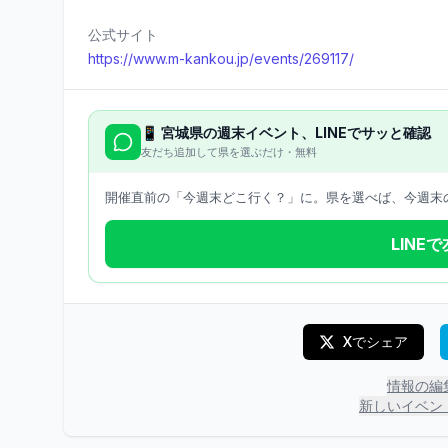
公式サイト
https://www.m-kankou.jp/events/269117/
📱
宮城県
の週末イベント、LINEでサッと確認
友だち追加して県を選ぶだけ・無料
開催直前の「今週末どこ行く？」に。県を選べば、今週末の
LINE
Xでシェア
情報の編
新しいイベン