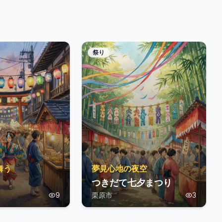
祭り
舞う
夢見心地の夜空
つきだて七夕まつり
9
栗原市
3