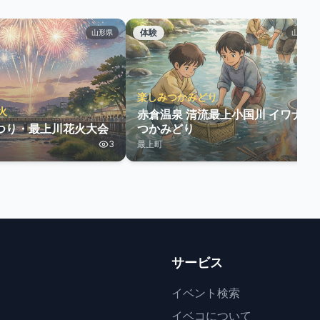
体験
山形県
山形県
楽しみつかみどり
火
赤倉温泉 清流最上小国川 イワナの
つり・最上川花火大会
つかみどり
3
最上町
4
サービス
イベント検索
イベコについて