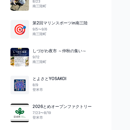
8/23
南三陸町
第2回マリンスポーツin南三陸
🎯
9/5〜9/6
南三陸町
しづがわ夜市 ～仲秋の集い～
9/12
南三陸町
とよさとYOSAKOI
🎆
8/9
登米市
2026とめオープンファクトリー
7/23〜8/19
登米市