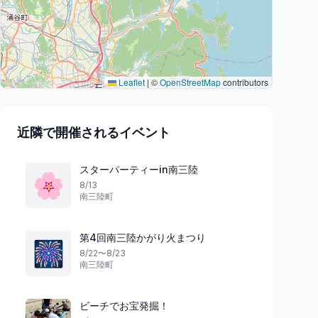
Leaflet
|
©
OpenStreetMap
contributors
近隣で開催されるイベント
スターパーティーin南三陸
🌸
8/13
南三陸町
第4回南三陸かがり火まつり
🎆
8/22〜8/23
南三陸町
ビーチでお宝発掘！