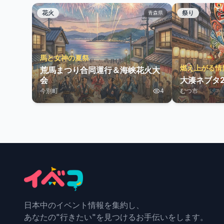
花火
祭り
青森県
馬と女神の夏祭
燃え上がる情
荒馬まつり合同運行＆海峡花火大
会
大湊ネブタ2
今別町
4
むつ市
日本中のイベント情報を集約し、
あなたの"行きたい"を見つけるお手伝いをします。