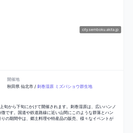
city.semboku.akita.jp
開催地
秋田県
仙北市
/
刺巻湿原 ミズバショウ群生地
月上旬から下旬にかけて開催されます。刺巻湿原は、広いハンノ
特徴です。国道や鉄道路線に近い山間にこのような群落とハン
祭りの期間中は、郷土料理や特産品の販売、様々なイベントが