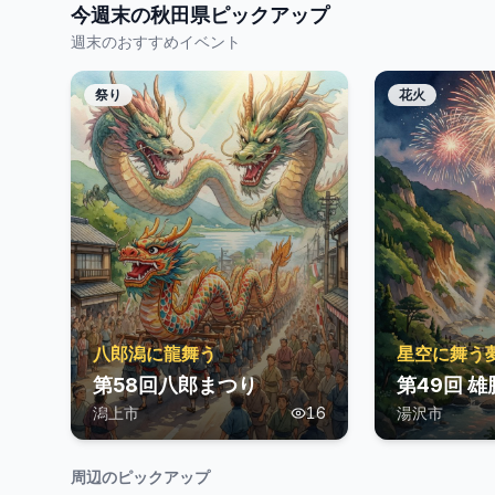
今週末の
秋田県
ピックアップ
週末のおすすめイベント
祭り
花火
八郎潟に龍舞う
星空に舞う
第58回八郎まつり
第49回 
潟上市
16
湯沢市
周辺のピックアップ