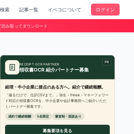
検索
記事一覧
イベコについて
ログイン
で読み取ってダウンロード
PR
RECEIPT OCR PARTNER
領収書OCR 紹介パートナー募集
経理・中小企業に接点のある方へ。紹介で継続報酬。
「撮るだけで、仕訳CSVまで。」弥生・freee・マネーフォワー
ド対応の領収書OCRを、中小企業や会計事務所へご紹介いただ
くパートナー募集です。
成約で継続報酬
5名限定
審査制・面談あり
募集要項を見る