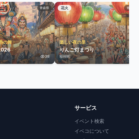
花火
青森県
青森県
熱の舞
楽しい夜の里
026
りんご灯まつり
38
板柳町
11
サービス
イベント検索
イベコについて