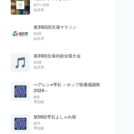
9/7〜9/9
仙北市
第39回田沢湖マラソン
9/20
仙北市
第39回生保内節全国大会
🎵
9/26
仙北市
べアレン×雫石 ～ホップ収穫感謝祭
🎆
2026～
8/9
雫石町
第56回雫石よしゃれ祭
🎆
8/11
雫石町