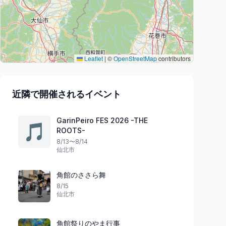
Leaflet
|
©
OpenStreetMap
contributors
近隣で開催されるイベント
GarinPeiro FES 2026 -THE
🎵
ROOTS-
8/13〜8/14
仙北市
角館のささら舞
8/15
仙北市
角館祭りのやま行事