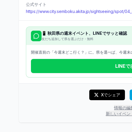
公式サイト
https://www.city.semboku.akita.jp/sightseeing/spot/04_
📱
秋田県
の週末イベント、LINEでサッと確認
友だち追加して県を選ぶだけ・無料
開催直前の「今週末どこ行く？」に。県を選べば、今週末の
LINE
Xでシェア
情報の編
新しいイベン