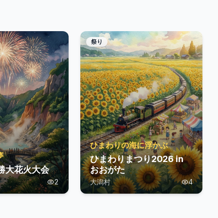
祭り
ひまわりの海に浮かぶ
夢
ひまわりまつり2026 in
雄勝大花火大会
おおがた
2
大潟村
4