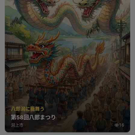
八郎潟に龍舞う
第58回八郎まつり
潟上市
16