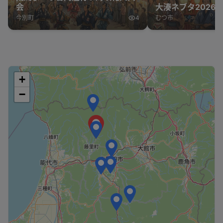
会
大湊ネブタ2026
今別町
4
むつ市
+
−