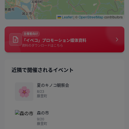
Leaflet
|
©
OpenStreetMap
contributors
主催者向け
「イベコ」プロモーション媒体資料
資料のダウンロードはこちら
近隣で開催されるイベント
夏のキノコ観察会
🌸
8/23
藤里町
森の市
9/20
藤里町