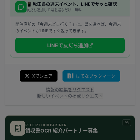
📱
秋田県
の週末イベント、LINEでサッと確認
友だち追加して県を選ぶだけ・無料
開催直前の「今週末どこ行く？」に。県を選べば、今週末
のイベントがLINEですぐ返ってきます。
LINEで友だち追加
Xでシェア
はてなブックマーク
情報の編集をリクエスト
新しいイベントの掲載リクエスト
PR
RECEIPT OCR PARTNER
領収書OCR 紹介パートナー募集