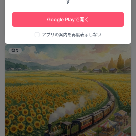
す
星空に舞う夢
Google Playで開く
第49回 雄勝大花火大会
湯沢市
2
アプリの案内を再度表示しない
祭り