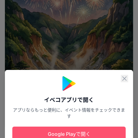
閉じ
イベコアプリで開く
星空に舞う夢
アプリならもっと便利に、イベント情報をチェックできま
第49回 雄勝大花火大会
す
湯沢市
2
Google Playで開く