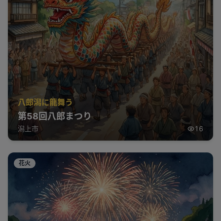
八郎潟に龍舞う
第58回八郎まつり
潟上市
16
花火