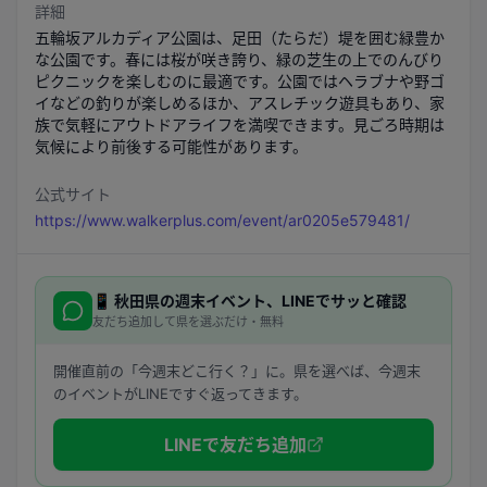
詳細
五輪坂アルカディア公園は、足田（たらだ）堤を囲む緑豊か
な公園です。春には桜が咲き誇り、緑の芝生の上でのんびり
ピクニックを楽しむのに最適です。公園ではヘラブナや野ゴ
イなどの釣りが楽しめるほか、アスレチック遊具もあり、家
族で気軽にアウトドアライフを満喫できます。見ごろ時期は
気候により前後する可能性があります。
公式サイト
https://www.walkerplus.com/event/ar0205e579481/
📱
秋田県
の週末イベント、LINEでサッと確認
友だち追加して県を選ぶだけ・無料
開催直前の「今週末どこ行く？」に。県を選べば、今週末
のイベントがLINEですぐ返ってきます。
LINEで友だち追加