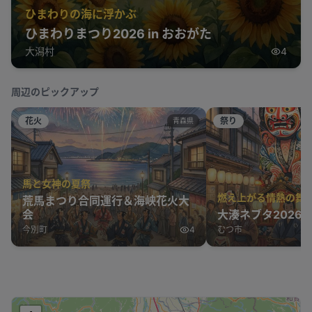
ひまわりの海に浮かぶ
ひまわりまつり2026 in おおがた
大潟村
4
周辺のピックアップ
花火
祭り
青森県
馬と女神の夏祭
燃え上がる情熱の舞
荒馬まつり合同運行＆海峡花火大
会
大湊ネブタ2026
今別町
4
むつ市