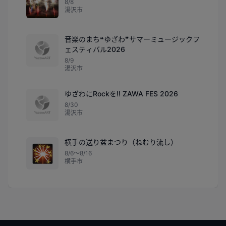
8/8
湯沢市
音楽のまち❝ゆざわ❞サマーミュージックフ
ェスティバル2026
8/9
湯沢市
ゆざわにRockを!! ZAWA FES 2026
8/30
湯沢市
横手の送り盆まつり（ねむり流し）
🎇
8/6〜8/16
横手市