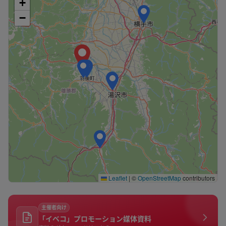
+
−
Leaflet
|
©
OpenStreetMap
contributors
主催者向け
「イベコ」プロモーション媒体資料