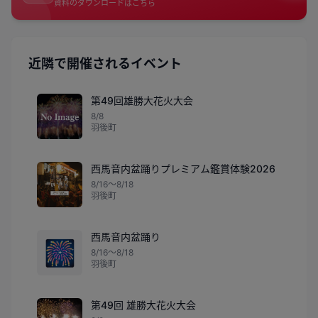
資料のダウンロードはこちら
近隣で開催されるイベント
第49回雄勝大花火大会
8/8
羽後町
西馬音内盆踊りプレミアム鑑賞体験2026
8/16〜8/18
羽後町
西馬音内盆踊り
🎆
8/16〜8/18
羽後町
第49回 雄勝大花火大会