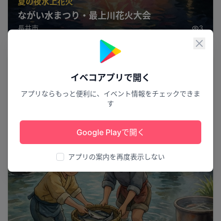
夏の夜水上花火
ながい水まつり・最上川花火大会
長井市
3
閉じ
体験
イベコアプリで開く
アプリならもっと便利に、イベント情報をチェックできま
す
Google Playで開く
アプリの案内を再度表示しない