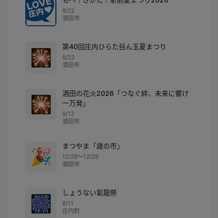
8/22
酒田市
第40回庄内ひらた目ん玉夏まつり
🎇
8/23
酒田市
酒田の花火2026「つなぐ絆、未来に響け
🎇
一万発」
9/12
酒田市
まつやま「歳の市」
🎉
12/26〜12/29
酒田市
しょうない氣龍祭
🎆
8/11
庄内町