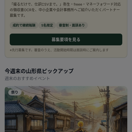
「撮るだけで、仕訳CSVまで。」弥生・freee・マネーフォワード対応
の領収書OCRを、中小企業や会計事務所へご紹介いただくパートナー
募集です。
成約で継続報酬
5名限定
審査制・面談あり
募集要項を見る
※先行募集です。審査のうえ、活動開始時期は面談時にご案内します
今週末の
山形県
ピックアップ
週末のおすすめイベント
祭り