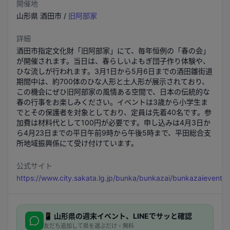
開催地
山形県
酒田市
/
旧阿部家
詳細
酒田市指定文化財「旧阿部家」にて、毎年恒例の「春の会」
が開催されます。当日は、春らしいよもぎ団子作り体験や、
ひな流しが行われます。3月1日から5月6日までの酒田雛街道
期間中は、約700体のひな人形と土人形が展示されており、
この機会にぜひ旧阿部家の風情ある空間で、日本の伝統的な
春の行事をお楽しみください。イベントは3歳から小学生ま
でとその保護者を対象としており、定員は先着40名です。参
加費は材料代として100円が必要です。申し込みは4月3日か
ら4月23日までの平日午前9時から午後5時まで、平田総合支
所地域振興係にて受け付けています。
公式サイト
https://www.city.sakata.lg.jp/bunka/bunkazai/bunkazaievent/
📱
山形県
の週末イベント、LINEでサッと確認
友だち追加して県を選ぶだけ・無料