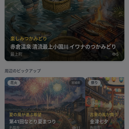
楽しみつかみどり
赤倉温泉 清流最上小国川 イワナのつかみどり
最上町
5
周辺のピックアップ
花火
祭り
宮城県
夏の風が運ぶ希望
古来の風が舞う
第41回なとり夏まつり
金津七夕
名取市
11
角田市