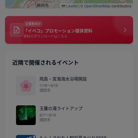
Leaflet
|
©
OpenStreetMap
contributors
主催者向け
「イベコ」プロモーション媒体資料
資料のダウンロードはこちら
近隣で開催されるイベント
飛島・宮海海水浴場開設
🌸
7/18〜8/16
酒田市
玉簾の滝ライトアップ
8/7〜8/16
酒田市
もへ！さかた！駅前夏まつり2026