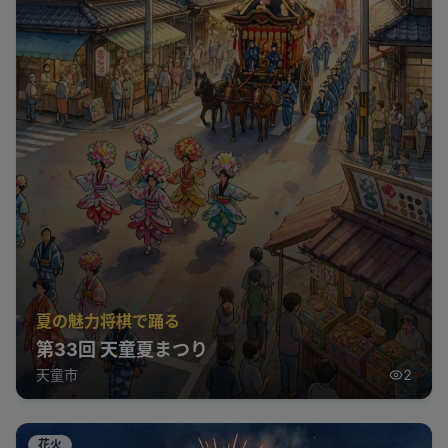
夏の魅力将棋で踊る
第33回 天童夏まつり
天童市
2
花火