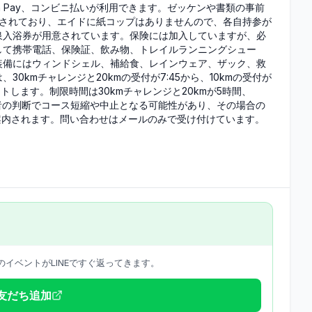
n Pay、コンビニ払いが利用できます。ゼッケンや書類の事前
定されており、エイドに紙コップはありませんので、各自持参が
泉入浴券が用意されています。保険には加入していますが、必
して携帯電話、保険証、飲み物、トレイルランニングシュー
装備にはウィンドシェル、補給食、レインウェア、ザック、救
0kmチャレンジと20kmの受付が7:45から、10kmの受付が
トします。制限時間は30kmチャレンジと20kmが5時間、
催者の判断でコース短縮や中止となる可能性があり、その場合の
で案内されます。問い合わせはメールのみで受け付けています。
イベントがLINEですぐ返ってきます。
で友だち追加