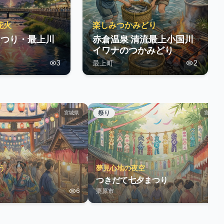
花火
楽しみつかみどり
まつり・最上川
赤倉温泉 清流最上小国川
イワナのつかみどり
3
最上町
2
祭り
宮城県
宮城県
う
夢見心地の夜空
つきだて七夕まつり
6
栗原市
3