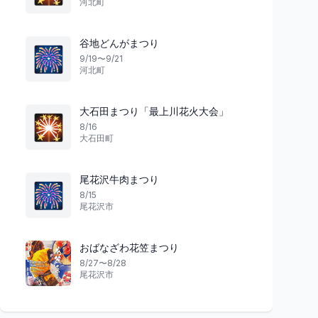
河北町
谷地どんがまつり
🎆
9/19〜9/21
河北町
大石田まつり「最上川花火大会」
🎇
8/16
大石田町
尾花沢牛肉まつり
🎆
8/15
尾花沢市
おばなざわ花笠まつり
8/27〜8/28
尾花沢市