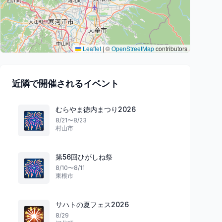
Leaflet
|
©
OpenStreetMap
contributors
近隣で開催されるイベント
むらやま徳内まつり2026
🎆
8/21〜8/23
村山市
第56回ひがしね祭
🎆
8/10〜8/11
東根市
サハトの夏フェス2026
🎇
8/29