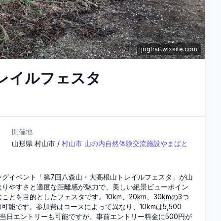
jogtrail.wixsite.com
レイルフェスタ
開催地
山形県
村山市
/
村山市 山の内自然体験交流施設やまばと
ングイベント「第7回八森山・大高根山トレイルフェスタ」が山
走りやすさと適度な距離感が魅力で、美しい絶景ビューポイン
を目的としたフェスタです。10km、20km、30kmの3つ
能です。参加費はコースによって異なり、10kmは5,500
円です。当日エントリーも可能ですが、事前エントリー料金に500円が