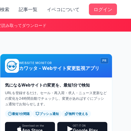
検索
記事一覧
イベコについて
ログイン
で読み取ってダウンロード
PR
WEBSITE MONITOR
カワッタ - Webサイト変更監視アプリ
気になるWebサイトの変更を、最短1分で検知
URLを登録するだけ。セール・再入荷・求人・ニュース更新など
の変化を24時間自動でチェックし、変更があればすぐにプッシ
ュ通知でお知らせします。
最短1分間隔
プッシュ通知
無料で使える
Download on the
GET IT ON
App Store
Google Play