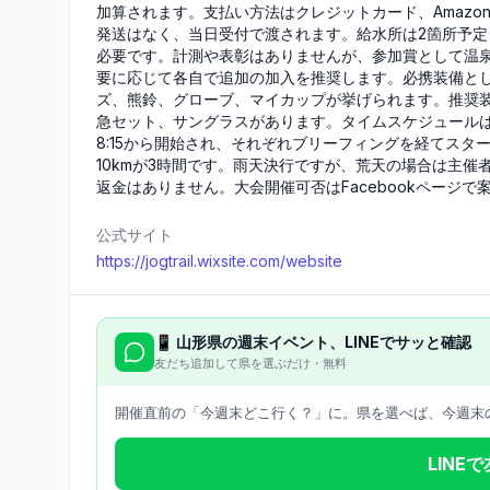
加算されます。支払い方法はクレジットカード、Amazo
発送はなく、当日受付で渡されます。給水所は2箇所予
必要です。計測や表彰はありませんが、参加賞として温
要に応じて各自で追加の加入を推奨します。必携装備と
ズ、熊鈴、グローブ、マイカップが挙げられます。推奨
急セット、サングラスがあります。タイムスケジュールは、3
8:15から開始され、それぞれブリーフィングを経てスター
10kmが3時間です。雨天決行ですが、荒天の場合は主
返金はありません。大会開催可否はFacebookページ
公式サイト
https://jogtrail.wixsite.com/website
📱
山形県
の週末イベント、LINEでサッと確認
友だち追加して県を選ぶだけ・無料
開催直前の「今週末どこ行く？」に。県を選べば、今週末の
LINE