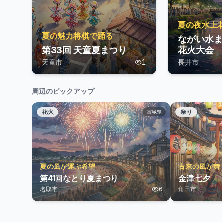
夏の夜水上
夏の魅力将棋で踊る
ながい水
第33回 天童夏まつり
花火大会
天童市
1
長井市
周辺のピックアップ
花火
祭り
宮城県
夏の風が運ぶ希望
古来の風が舞
第41回なとり夏まつり
金津七夕
名取市
6
角田市