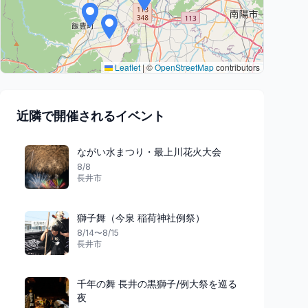
Leaflet
|
©
OpenStreetMap
contributors
近隣で開催されるイベント
ながい水まつり・最上川花火大会
8/8
長井市
獅子舞（今泉 稲荷神社例祭）
8/14〜8/15
長井市
千年の舞 長井の黒獅子/例大祭を巡る
夜