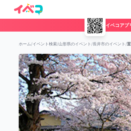
イベコアプ
ホーム
/
イベント検索
/
山形県のイベント
/
長井市のイベント
/
置