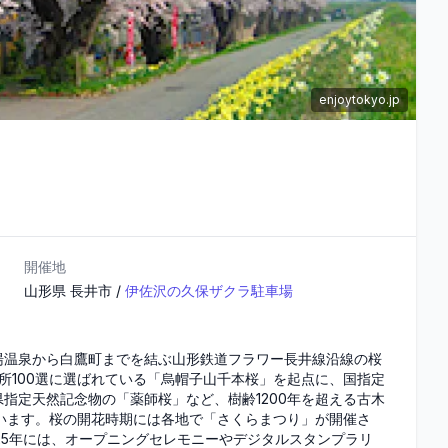
enjoytokyo.jp
開催地
山形県
長井市
/
伊佐沢の久保ザクラ駐車場
湯温泉から白鷹町までを結ぶ山形鉄道フラワー長井線沿線の桜
所100選に選ばれている「烏帽子山千本桜」を起点に、国指定
指定天然記念物の「薬師桜」など、樹齢1200年を超える古木
います。桜の開花時期には各地で「さくらまつり」が開催さ
25年には、オープニングセレモニーやデジタルスタンプラリ