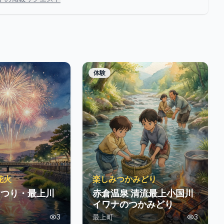
体験
花火
楽しみつかみどり
まつり・最上川
赤倉温泉 清流最上小国川
イワナのつかみどり
3
最上町
3