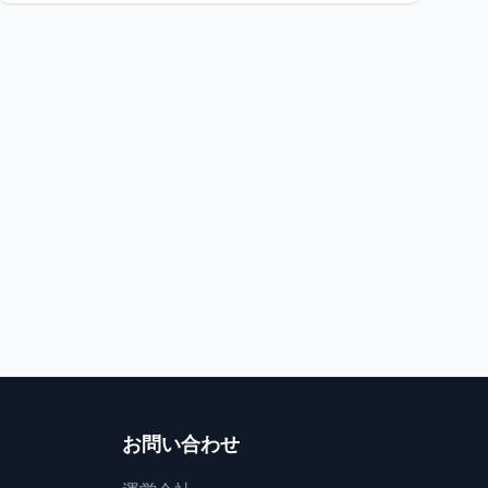
祭り
祭り
福島県
お湯と祝いの熱気が溶け合う
熱き心が踊る夏
東山温泉お湯かけまつり
第45回いわきおど
会津若松市
2
いわき市
お問い合わせ