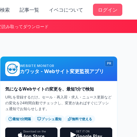
検索
記事一覧
イベコについて
ログイン
で読み取ってダウンロード
PR
WEBSITE MONITOR
カワッタ - Webサイト変更監視アプリ
気になるWebサイトの変更を、最短1分で検知
URLを登録するだけ。セール・再入荷・求人・ニュース更新など
の変化を24時間自動でチェックし、変更があればすぐにプッシ
ュ通知でお知らせします。
最短1分間隔
プッシュ通知
無料で使える
Download on the
GET IT ON
App Store
Google Play