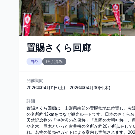
置賜さくら回廊
自然
終了済み
開催期間
2026年04月11日(土) - 2026年04月30日(木)
詳細
置賜さくら回廊は、山形県南部の置賜盆地に位置し、赤
の名所約43kmをつなぐ観光ルートです。日本のさくら名
天然記念物の「伊佐沢の久保桜」「草岡の大明神桜」、県
や名木、巨木といった古典桜の名所が約20か所点在して
れ、名物の販売やガイドによる案内も実施されます。20