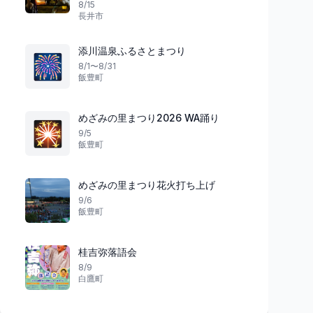
8/15
長井市
添川温泉ふるさとまつり
🎆
8/1〜8/31
飯豊町
めざみの里まつり2026 WA踊り
🎇
9/5
飯豊町
めざみの里まつり花火打ち上げ
9/6
飯豊町
桂吉弥落語会
8/9
白鷹町