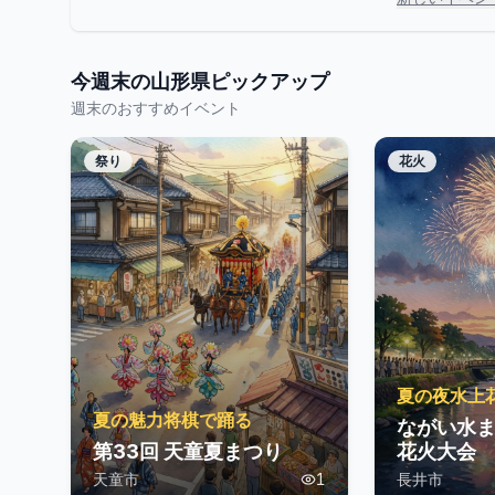
今週末の
山形県
ピックアップ
週末のおすすめイベント
祭り
花火
夏の夜水上
夏の魅力将棋で踊る
ながい水
第33回 天童夏まつり
花火大会
天童市
1
長井市