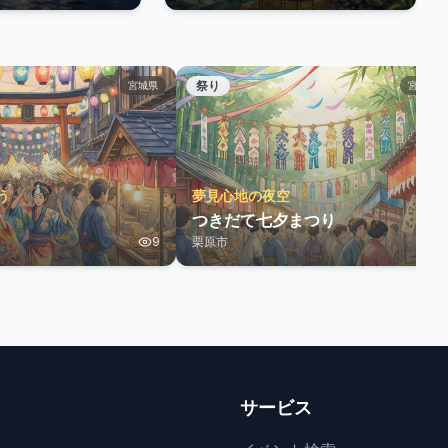
祭り
宮城県
宮城県
う
夢見心地の夜空
つきだて七夕まつり
9
栗原市
3
サービス