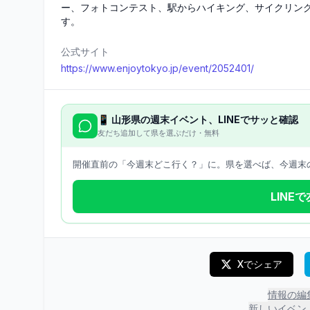
ー、フォトコンテスト、駅からハイキング、サイクリン
す。
公式サイト
https://www.enjoytokyo.jp/event/2052401/
📱
山形県
の週末イベント、LINEでサッと確認
友だち追加して県を選ぶだけ・無料
開催直前の「今週末どこ行く？」に。県を選べば、今週末の
LINE
Xでシェア
情報の編
新しいイベン