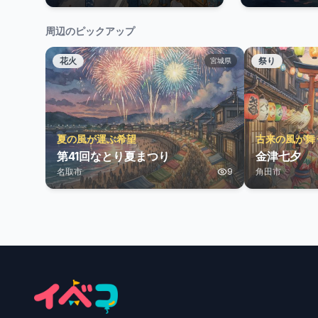
周辺のピックアップ
花火
祭り
宮城県
夏の風が運ぶ希望
古来の風が舞
第41回なとり夏まつり
金津七夕
名取市
9
角田市