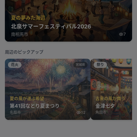
夏の夢みた海辺
北泉サマーフェスティバル2026
南相馬市
7
周辺のピックアップ
花火
祭り
宮城県
夏の風が運ぶ希望
古来の風が舞う
第41回なとり夏まつり
金津七夕
名取市
12
角田市