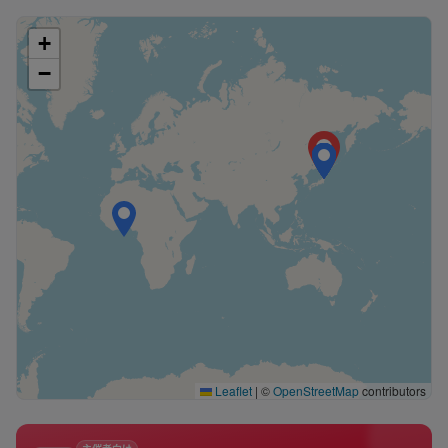
+
−
Leaflet
|
©
OpenStreetMap
contributors