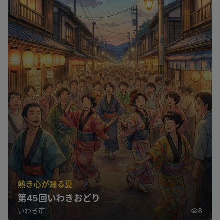
熱き心が踊る夏
第45回いわきおどり
いわき市
8