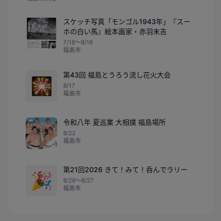
スケッチ写真「モンゴル1943年」『スー
ホの白い馬』絵本画家・赤羽末吉
7/18〜8/16
福島市
第43回 福島とうろう流し花火大会
🎇
8/17
福島市
令和八年 夏巡業 大相撲 福島場所
8/22
福島市
第21回2026 きて！みて！呑んでラリー
🎉
8/26〜8/27
福島市