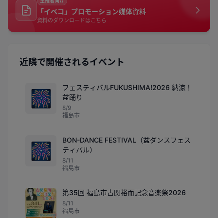
主催者向け
「イベコ」プロモーション媒体資料
資料のダウンロードはこちら
近隣で開催されるイベント
フェスティバルFUKUSHIMA!2026 納涼！
🎆
盆踊り
8/9
福島市
BON-DANCE FESTIVAL（盆ダンスフェス
🎆
ティバル）
8/11
福島市
第35回 福島市古関裕而記念音楽祭2026
8/11
福島市