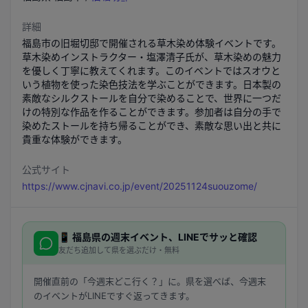
詳細
福島市の旧堀切邸で開催される草木染め体験イベントです。
草木染めインストラクター・塩澤清子氏が、草木染めの魅力
を優しく丁寧に教えてくれます。このイベントではスオウと
いう植物を使った染色技法を学ぶことができます。日本製の
素敵なシルクストールを自分で染めることで、世界に一つだ
けの特別な作品を作ることができます。参加者は自分の手で
染めたストールを持ち帰ることができ、素敵な思い出と共に
貴重な体験ができます。
公式サイト
https://www.cjnavi.co.jp/event/20251124suouzome/
📱
福島県
の週末イベント、LINEでサッと確認
友だち追加して県を選ぶだけ・無料
開催直前の「今週末どこ行く？」に。県を選べば、今週末
のイベントがLINEですぐ返ってきます。