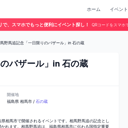
ホーム
イベント
リで、スマホでもっと便利にイベント探し！
QRコードをスマホ
馬野馬追記念「一日限りのバザール」in 石の蔵
のバザール」in 石の蔵
開催地
福島県
相馬市
/
石の蔵
福島県相馬市で開催されるイベントです。相馬野馬追の記念とし
開かれます。相馬野馬追は、福島県相馬市に伝わる国指定重要