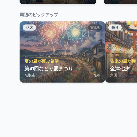
周辺のピックアップ
花火
祭り
宮城県
夏の風が運ぶ希望
古来の風が舞
第41回なとり夏まつり
金津七夕
名取市
9
角田市