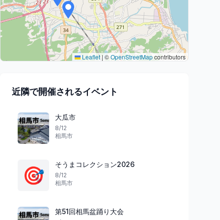
Leaflet
|
©
OpenStreetMap
contributors
近隣で開催されるイベント
大瓜市
8/12
相馬市
そうまコレクション2026
🎯
8/12
相馬市
第51回相馬盆踊り大会