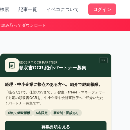
検索
記事一覧
イベコについて
ログイン
で読み取ってダウンロード
PR
RECEIPT OCR PARTNER
領収書OCR 紹介パートナー募集
経理・中小企業に接点のある方へ。紹介で継続報酬。
「撮るだけで、仕訳CSVまで。」弥生・freee・マネーフォワー
ド対応の領収書OCRを、中小企業や会計事務所へご紹介いただ
くパートナー募集です。
成約で継続報酬
5名限定
審査制・面談あり
募集要項を見る