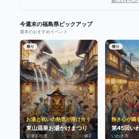
新しいイベン
今週末の
福島県
ピックアップ
週末のおすすめイベント
祭り
祭り
お湯と祝いの熱気が溶け合う
熱き心が踊
東山温泉お湯かけまつり
第45回い
会津若松市
2
いわき市