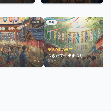
祭り
宮城県
宮城県
う
夢見心地の夜空
つきだて七夕まつり
7
栗原市
3