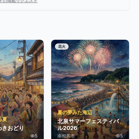
トの掲載リクエスト
花火
夏の夢みた海辺
る夏
北泉サマーフェスティバ
わきおどり
ル2026
5
南相馬市
5