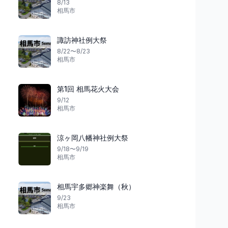
8/13
相馬市
諏訪神社例大祭
祭り
花火
山形県
8/22〜8/23
相馬市
第1回 相馬花火大会
9/12
夏の魅力将棋で踊る
夏の夜水上花火
相馬市
第33回 天童夏まつり
ながい水まつり・最
天童市
1
長井市
涼ヶ岡八幡神社例大祭
9/18〜9/19
相馬市
相馬宇多郷神楽舞（秋）
9/23
相馬市