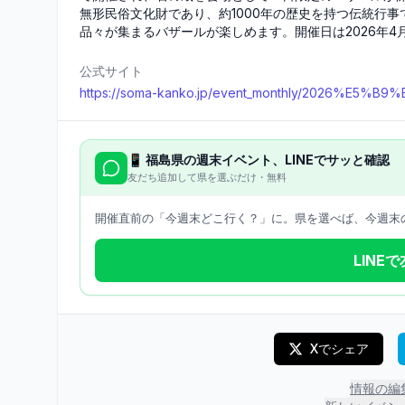
無形民俗文化財であり、約1000年の歴史を持つ伝統行
品々が集まるバザールが楽しめます。開催日は2026年4
公式サイト
https://soma-kanko.jp/event_monthly/2026%E5%B9%
📱
福島県
の週末イベント、LINEでサッと確認
友だち追加して県を選ぶだけ・無料
開催直前の「今週末どこ行く？」に。県を選べば、今週末の
LINE
Xでシェア
情報の編