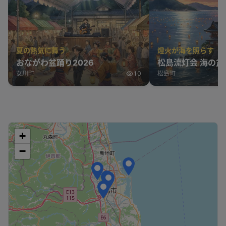
夏の熱気に舞う
燈火が海を照らす
おながわ盆踊り2026
松島流灯会 海の盆
女川町
10
松島町
+
−