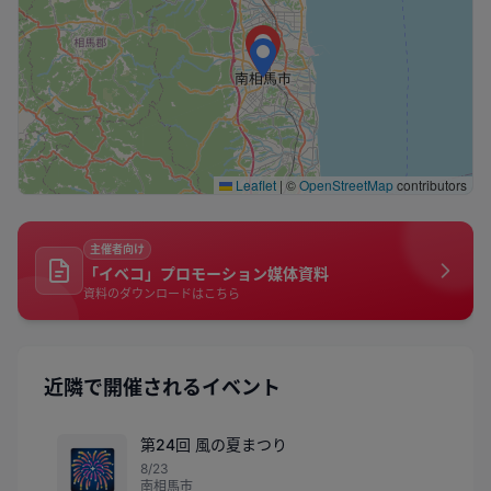
Leaflet
|
©
OpenStreetMap
contributors
主催者向け
「イベコ」プロモーション媒体資料
資料のダウンロードはこちら
近隣で開催されるイベント
第24回 風の夏まつり
🎆
8/23
南相馬市