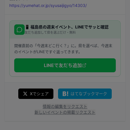
https://yumehat.or.jp/syusaijigyo/14303/
📱
福島県
の週末イベント、LINEでサッと確認
友だち追加して県を選ぶだけ・無料
開催直前の「今週末どこ行く？」に。県を選べば、今週末
のイベントがLINEですぐ返ってきます。
LINEで友だち追加
Xでシェア
はてなブックマーク
情報の編集をリクエスト
新しいイベントの掲載リクエスト