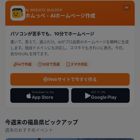
PR
AI WEBSITE BUILDER
ホムっぺ - AIホームページ作成
パソコンが苦手でも、10分でホームページ
書いて、答えて、選ぶだけ。AIがプロ品質のホームページを瞬時に生成
します。独自ドメインにも対応し、スマホでもきれいに表示。今日、
自分のURLを持てます。
AIで作成
10分で完成
スマホ対応
Webサイトで今すぐ作る
Download on the
GET IT ON
App Store
Google Play
今週末の
福島県
ピックアップ
週末のおすすめイベント