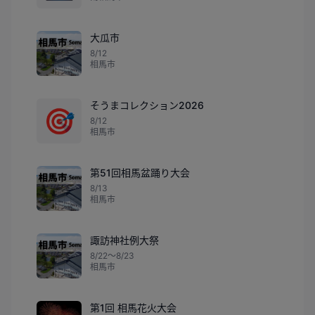
大瓜市
8/12
相馬市
そうまコレクション2026
🎯
8/12
相馬市
第51回相馬盆踊り大会
8/13
相馬市
諏訪神社例大祭
8/22〜8/23
相馬市
第1回 相馬花火大会