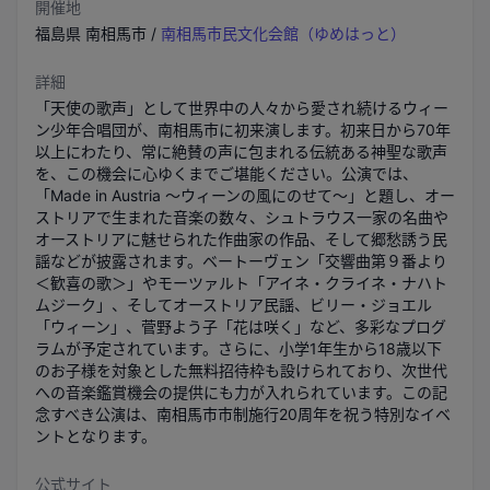
開催地
福島県
南相馬市
/
南相馬市民文化会館（ゆめはっと）
詳細
「天使の歌声」として世界中の人々から愛され続けるウィー
ン少年合唱団が、南相馬市に初来演します。初来日から70年
以上にわたり、常に絶賛の声に包まれる伝統ある神聖な歌声
を、この機会に心ゆくまでご堪能ください。公演では、
「Made in Austria ～ウィーンの風にのせて～」と題し、オー
ストリアで生まれた音楽の数々、シュトラウス一家の名曲や
オーストリアに魅せられた作曲家の作品、そして郷愁誘う民
謡などが披露されます。ベートーヴェン「交響曲第９番より
＜歓喜の歌＞」やモーツァルト「アイネ・クライネ・ナハト
ムジーク」、そしてオーストリア民謡、ビリー・ジョエル
「ウィーン」、菅野よう子「花は咲く」など、多彩なプログ
ラムが予定されています。さらに、小学1年生から18歳以下
のお子様を対象とした無料招待枠も設けられており、次世代
への音楽鑑賞機会の提供にも力が入れられています。この記
念すべき公演は、南相馬市市制施行20周年を祝う特別なイベ
ントとなります。
公式サイト