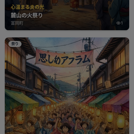
心温まる炎の光
麓山の火祭り
富岡町
1
祭り