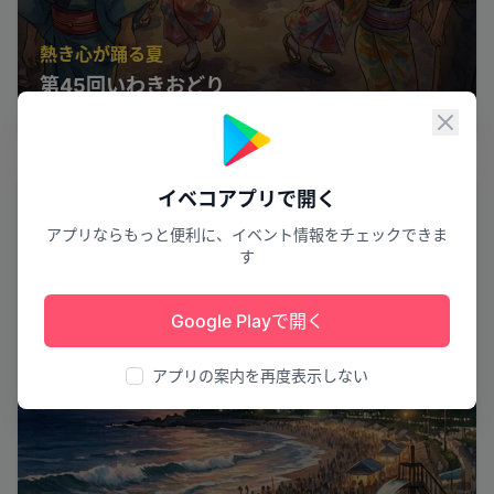
熱き心が踊る夏
第45回いわきおどり
いわき市
5
閉じ
花火
イベコアプリで開く
アプリならもっと便利に、イベント情報をチェックできま
す
Google Playで開く
アプリの案内を再度表示しない