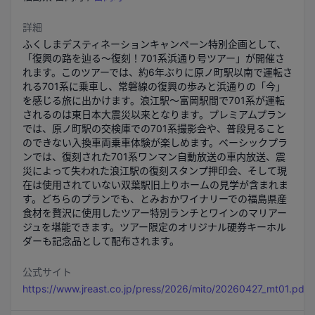
詳細
ふくしまデスティネーションキャンペーン特別企画として、
「復興の路を辿る～復刻！701系浜通り号ツアー」が開催さ
れます。このツアーでは、約6年ぶりに原ノ町駅以南で運転さ
れる701系に乗車し、常磐線の復興の歩みと浜通りの「今」
を感じる旅に出かけます。浪江駅～富岡駅間で701系が運転
されるのは東日本大震災以来となります。プレミアムプラン
では、原ノ町駅の交検庫での701系撮影会や、普段見ること
のできない入換車両乗車体験が楽しめます。ベーシックプラ
ンでは、復刻された701系ワンマン自動放送の車内放送、震
災によって失われた浪江駅の復刻スタンプ押印会、そして現
在は使用されていない双葉駅旧上りホームの見学が含まれま
す。どちらのプランでも、とみおかワイナリーでの福島県産
食材を贅沢に使用したツアー特別ランチとワインのマリアー
ジュを堪能できます。ツアー限定のオリジナル硬券キーホル
ダーも記念品として配布されます。
公式サイト
https://www.jreast.co.jp/press/2026/mito/20260427_mt01.pdf