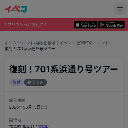
アプリでもっと便利に！
ホーム
/
イベント検索
/
福島県のイベント
/
富岡町のイベント
/
復刻！701系浜通り号ツアー
復刻！701系浜通り号ツアー
体験
終了済み
開催期間
2026年06月13日(土)
開催地
福島県
富岡町
/
富岡町