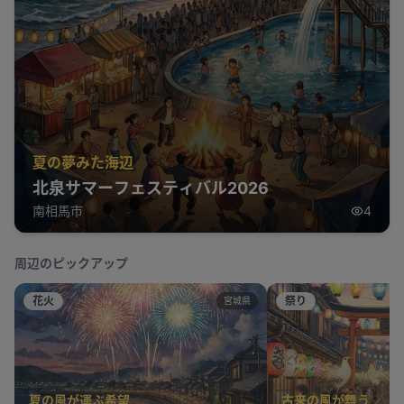
夏の夢みた海辺
北泉サマーフェスティバル2026
南相馬市
4
周辺のピックアップ
花火
祭り
宮城県
夏の風が運ぶ希望
古来の風が舞う