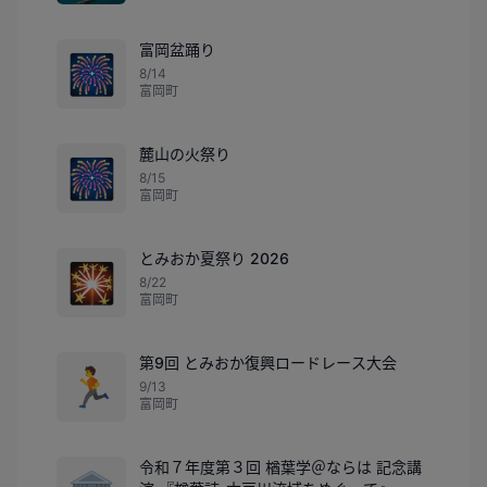
富岡盆踊り
🎆
8/14
富岡町
麓山の火祭り
🎆
8/15
富岡町
とみおか夏祭り 2026
🎇
8/22
富岡町
第9回 とみおか復興ロードレース大会
🏃
9/13
富岡町
令和７年度第３回 楢葉学＠ならは 記念講