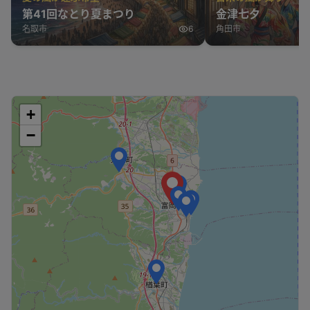
第41回なとり夏まつり
金津七夕
名取市
6
角田市
+
−