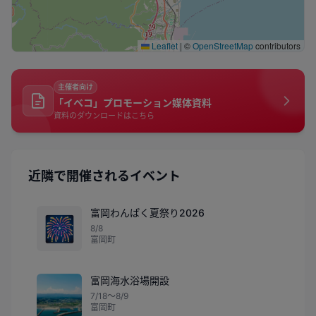
Leaflet
|
©
OpenStreetMap
contributors
主催者向け
「イベコ」プロモーション媒体資料
資料のダウンロードはこちら
近隣で開催されるイベント
富岡わんぱく夏祭り2026
🎆
8/8
富岡町
富岡海水浴場開設
7/18〜8/9
富岡町