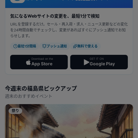
気になるWebサイトの変更を、最短1分で検知
URLを登録するだけ。セール・再入荷・求人・ニュース更新などの変化
を24時間自動でチェックし、変更があればすぐにプッシュ通知でお知
らせします。
最短1分間隔
プッシュ通知
無料で使える
Download on the
GET IT ON
App Store
Google Play
今週末の
福島県
ピックアップ
週末のおすすめイベント
祭り