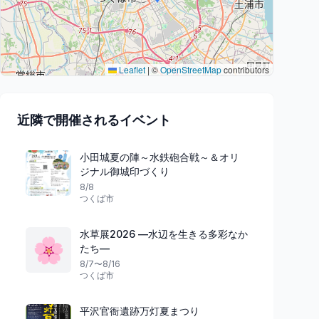
Leaflet
|
©
OpenStreetMap
contributors
近隣で開催されるイベント
小田城夏の陣～水鉄砲合戦～＆オリ
ジナル御城印づくり
8/8
つくば市
水草展2026 ―水辺を生きる多彩なか
🌸
たち―
8/7〜8/16
つくば市
平沢官衙遺跡万灯夏まつり