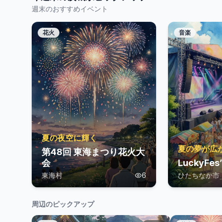
週末のおすすめイベント
花火
音楽
夏の夜空に輝く
夏の夢が広
第48回 東海まつり花火大
会
LuckyFes
東海村
6
ひたちなか市
周辺のピックアップ