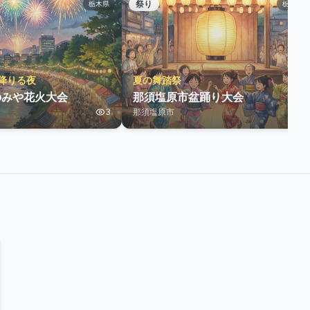
祭り
栃木県
栃木県
降りる夜
夏の舞踏祭
のみや花火大会
那須塩原市盆踊り大会
3
那須塩原市
4