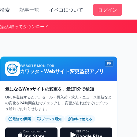
検索
記事一覧
イベコについて
ログイン
で読み取ってダウンロード
PR
WEBSITE MONITOR
カワッタ - Webサイト変更監視アプリ
気になるWebサイトの変更を、最短1分で検知
URLを登録するだけ。セール・再入荷・求人・ニュース更新など
の変化を24時間自動でチェックし、変更があればすぐにプッシ
ュ通知でお知らせします。
最短1分間隔
プッシュ通知
無料で使える
Download on the
GET IT ON
App Store
Google Play