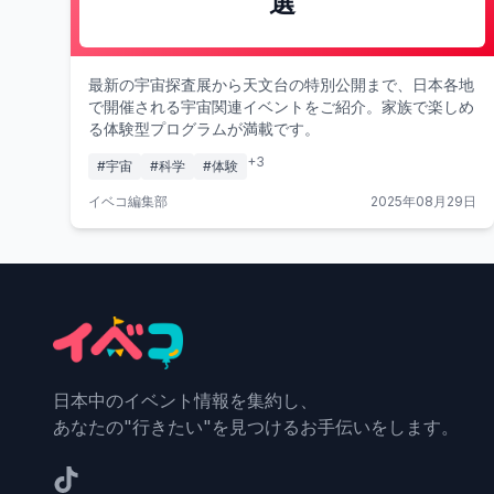
選
最新の宇宙探査展から天文台の特別公開まで、日本各地
で開催される宇宙関連イベントをご紹介。家族で楽しめ
る体験型プログラムが満載です。
+
3
#
宇宙
#
科学
#
体験
イベコ編集部
2025年08月29日
日本中のイベント情報を集約し、
あなたの"行きたい"を見つけるお手伝いをします。