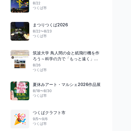
8/22
つくば市
まつりつくば2026
8/22〜8/23
つくば市
筑波大学 鳥人間の会と紙飛行機を作
ろう～科学の力で「もっと遠く」を
つかみ取れ！～
8/26
つくば市
夏休みアート・マルシェ2026作品展
8/18〜8/30
つくば市
つくばクラフト市
🎉
9/5〜9/6
つくば市