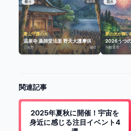
祭り
花火
栃木県
夏山守護の火
夢の光が舞い
温泉寺 薬師堂法楽 野天大護摩供
2026うつ
日光市
2
宇都宮市
関連記事
2025年夏秋に開催！宇宙を
身近に感じる注目イベント4