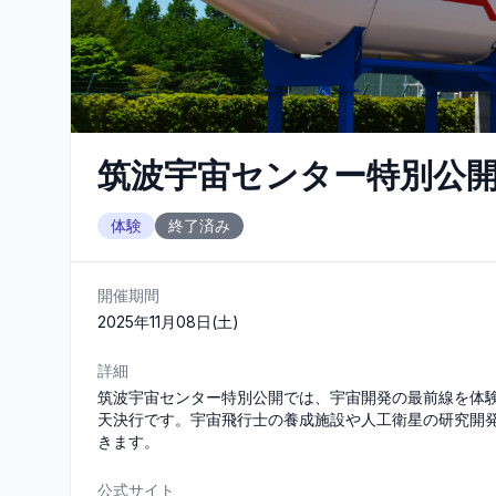
筑波宇宙センター特別公
体験
終了済み
開催期間
2025年11月08日(土)
詳細
筑波宇宙センター特別公開では、宇宙開発の最前線を体
天決行です。宇宙飛行士の養成施設や人工衛星の研究開
きます。
公式サイト