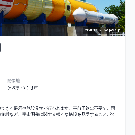
visit-tsukuba.jaxa.jp
開
開催地
茨城県
つくば市
験できる展示や施設見学が行われます。事前予約は不要で、雨
発施設など、宇宙開発に関する様々な施設を見学することがで