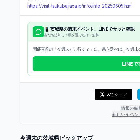
https://visit-tsukuba.jaxa.jp/info/info_20250605.html
📱
茨城県
の週末イベント、LINEでサッと確認
友だち追加して県を選ぶだけ・無料
開催直前の「今週末どこ行く？」に。県を選べば、今週末の
LINE
Xでシェア
情報の編
新しいイベン
今週末の
茨城県
ピックアップ