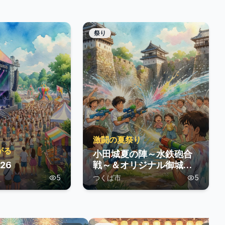
祭り
激闘の夏祭り
がる
小田城夏の陣～水鉄砲合
’26
戦～＆オリジナル御城印
づくり
5
つくば市
5