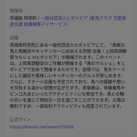
開催地
茨城県
阿見町
/
一般社団法人ヒポトピア (乗馬クラブ 児童発
達支援 放課後等デイサービス)
詳細
茨城県阿見町にある一般社団法人ヒポトピアにて、「素敵な
馬と馬雑貨やキッチンカーに出会える空間 出張！上岡馬頭観
音マルシェ inヒポトピア」が開催されます。このイベント
は、上岡馬頭観音のご住職が開催する「馬のマルシェ」をヒ
ポトピアで初めて開催するものです。会場では、馬をテーマ
にした雑貨や美味しいキッチンカーのグルメが楽しめます。
さらに、ステージ企画も予定されており、馬への感謝や想い
を共有する温かい空間が広がります。来場者は、体験乗馬や
ビンゴ大会といったアクティビティにも参加でき、馬との触
れ合いを通じて特別な一日を過ごすことができます。入場は
無料ですが、一部有料アクティビティも用意されています。
公式サイト
https://ibanavi.net/event/19008