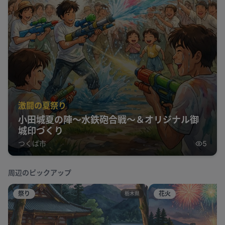
激闘の夏祭り
小田城夏の陣～水鉄砲合戦～＆オリジナル御
城印づくり
つくば市
5
周辺のピックアップ
祭り
花火
栃木県