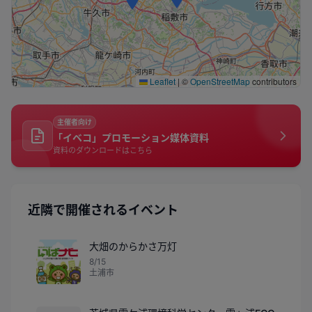
Leaflet
|
©
OpenStreetMap
contributors
主催者向け
「イベコ」プロモーション媒体資料
資料のダウンロードはこちら
近隣で開催されるイベント
大畑のからかさ万灯
8/15
土浦市