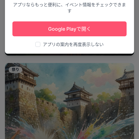
アプリならもっと便利に、イベント情報をチェックできま
す
Google Playで開く
夏の夢が広がる
LuckyFes’26
アプリの案内を再度表示しない
ひたちなか市
5
祭り