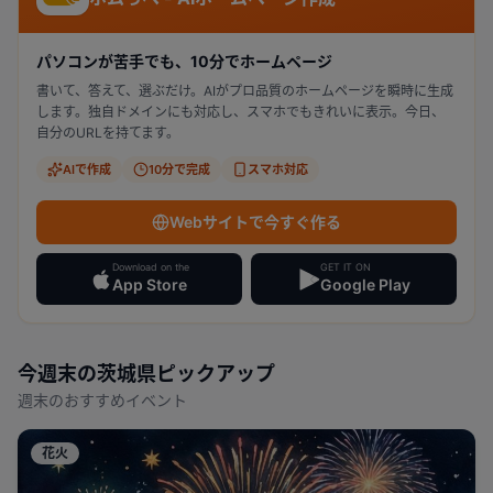
パソコンが苦手でも、10分でホームページ
書いて、答えて、選ぶだけ。AIがプロ品質のホームページを瞬時に生成
します。独自ドメインにも対応し、スマホでもきれいに表示。今日、
自分のURLを持てます。
AIで作成
10分で完成
スマホ対応
Webサイトで今すぐ作る
Download on the
GET IT ON
App Store
Google Play
今週末の
茨城県
ピックアップ
週末のおすすめイベント
花火