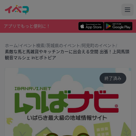
アプリでもっと便利に！
ホーム
/
イベント検索
/
茨城県のイベント
/
阿見町のイベント
/
素敵な馬と馬雑貨やキッチンカーに出会える空間 出張！上岡馬頭
観音マルシェ inヒポトピア
終了済み