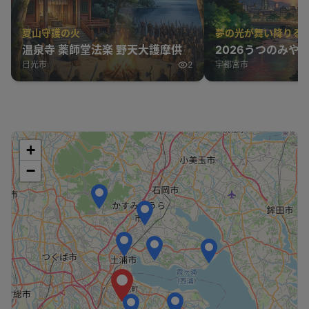
夏山守護の火
夢の光が舞い降りる
温泉寺 薬師堂法楽 野天大護摩供
2026うつのみや
日光市
2
宇都宮市
+
−