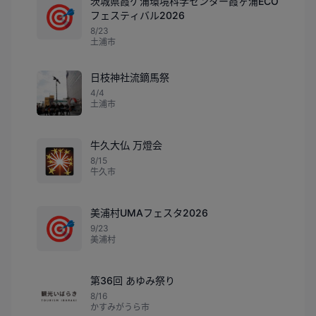
茨城県霞ケ浦環境科学センター霞ヶ浦ECO
🎯
フェスティバル2026
8/23
土浦市
日枝神社流鏑馬祭
4/4
土浦市
牛久大仏 万燈会
🎇
8/15
牛久市
美浦村UMAフェスタ2026
🎯
9/23
美浦村
第36回 あゆみ祭り
8/16
かすみがうら市