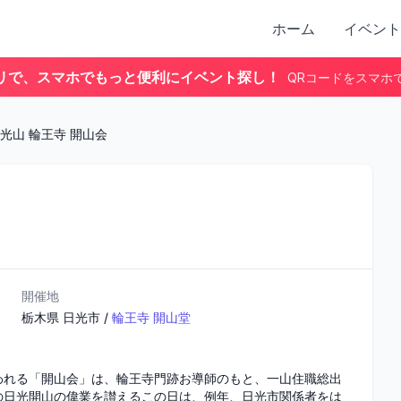
ホーム
イベント
リで、スマホでもっと便利にイベント探し！
QRコードをスマホ
光山 輪王寺 開山会
開催地
栃木県
日光市
/
輪王寺 開山堂
われる「開山会」は、輪王寺門跡お導師のもと、一山住職総出
の日光開山の偉業を讃えるこの日は、例年、日光市関係者をは