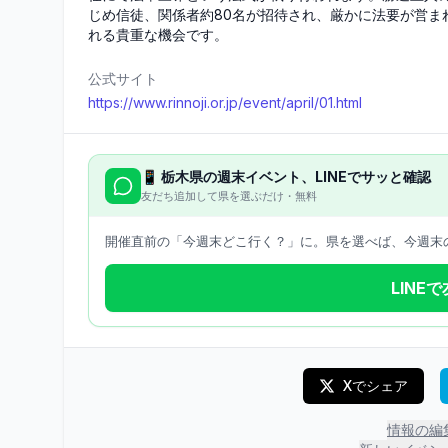
じめ信徒、関係者約80名が招待され、厳かに法要が営ま
れる貴重な機会です。
公式サイト
https://www.rinnoji.or.jp/event/april/01.html
📱
栃木県
の週末イベント、LINEでサッと確認
友だち追加して県を選ぶだけ・無料
開催直前の「今週末どこ行く？」に。県を選べば、今週末の
LINE
Xでシェア
情報の編