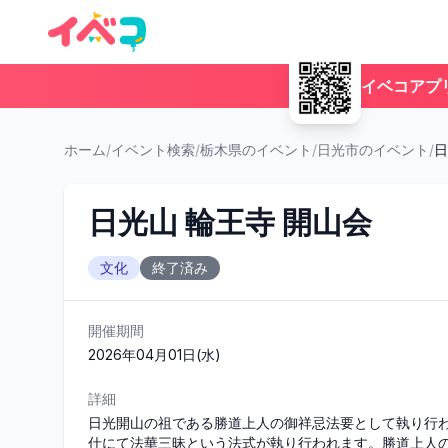
イベコアプ
ホーム
/
イベント検索
/
栃木県のイベント
/
日光市のイベント
/
日
日光山 輪王寺 開山会
文化
終了済み
開催期間
2026年04月01日(水)
詳細
日光開山の祖である勝道上人の御祥忌法要として執り行
仕にて法華三昧という法式が執り行われます。勝道上人