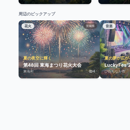
周辺のピックアップ
花火
音楽
茨城県
夏の夜空に輝く
夏の夢が広が
第48回 東海まつり花火大会
LuckyFes’
東海村
4
ひたちなか市