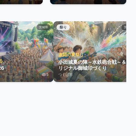
祭り
茨城県
茨城県
激闘の夏祭り
る
小田城夏の陣～水鉄砲合戦～＆オ
26
リジナル御城印づくり
5
つくば市
1