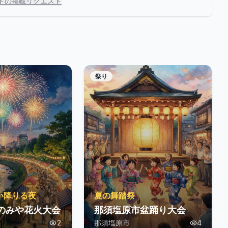
トの掲載リクエスト
祭り
い降りる夜
夏の舞踏祭
つのみや花火大会
那須塩原市盆踊り大会
2
那須塩原市
4