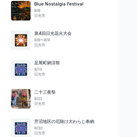
Blue Nostalgia Festival
8/8
日光市
花火
マルシェ
群馬県
第4回日光花火大会
🎇
8/8〜8/9
日光市
楽しむ夏のひととき
夏の夜を彩る
太田西メモリードホ
足尾町納涼祭
🎆
第37回 新田まつり花火大会
だか＆ワークショッ
8/13
日光市
太田市
2
太田市
二十三夜祭
8/22
日光市
芹沼地区の厄除け大わらじ奉納
🎆
8/30
日光市