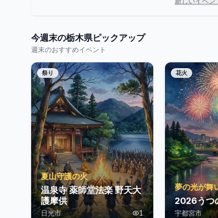
新しいイベン
今週末の
栃木県
ピックアップ
週末のおすすめイベント
祭り
花火
夏山守護の火
夢の光が舞
温泉寺 薬師堂法楽 野天大
護摩供
2026う
日光市
1
宇都宮市