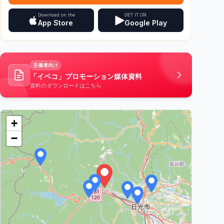
Download on the
GET IT ON
App Store
Google Play
主催者向け
「イベコ」プロモーション媒体資料
資料のダウンロードはこちら
+
−