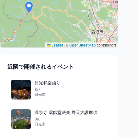
Leaflet
|
©
OpenStreetMap
contributors
近隣で開催されるイベント
日光和楽踊り
8/7
日光市
温泉寺 薬師堂法楽 野天大護摩供
8/8
日光市