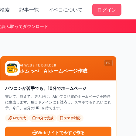
検索
記事一覧
イベコについて
ログイン
で読み取ってダウンロード
PR
AI WEBSITE BUILDER
ホムっぺ - AIホームページ作成
パソコンが苦手でも、10分でホームページ
書いて、答えて、選ぶだけ。AIがプロ品質のホームページを瞬時
に生成します。独自ドメインにも対応し、スマホでもきれいに表
示。今日、自分のURLを持てます。
AIで作成
10分で完成
スマホ対応
Webサイトで今すぐ作る