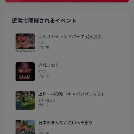
近隣で開催されるイベント
渋川スカイランドパーク 花火大会
8/15
渋川市
赤城まつり
8/22
渋川市
上州・村の駅「キャベツパニック」
8/1〜8/30
渋川市
日本のまんなか渋川へそ祭り
9/5
渋川市