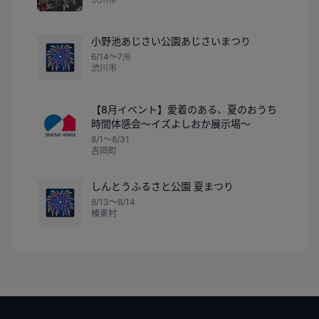
小野池あじさい公園あじさいまつり
🎆
6/14〜7/6
渋川市
【8月イベント】愛着のある、夏のおうち
時間体感会～イズよしおか展示場～
8/1〜8/31
吉岡町
しんとうふるさと公園 夏まつり
🎆
8/13〜8/14
榛東村