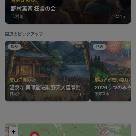
野村萬斎 狂言の会
玉村町
15
周辺のピックアップ
祭り
花火
栃木県
夏山守護の火
夢の光が舞い降りる
温泉寺 薬師堂法楽 野天大護摩供
2026うつのみや
日光市
2
宇都宮市
+