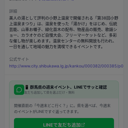
詳細
美人の湯として評判の小野上温泉で開催される「第38回小野
上温泉まつり」は、温泉を使った「湯かけ」をはじめ、伝統
芸能、山車お囃子、緑化苗木の配布、物産品の販売、歌謡シ
ョー、カラオケのど自慢大会、フリーマーケットなど、多彩
な催し物が楽しめます。温泉センターの無料開放も行われ、
一日を通して地域の魅力を満喫できるイベントです。
公式サイト
http://www.city.shibukawa.lg.jp/kankou/000382/000385/p00
📱
群馬県
の週末イベント、LINEでサッと確認
友だち追加して県を選ぶだけ・無料
開催直前の「今週末どこ行く？」に。県を選べば、今週末
のイベントがLINEですぐ返ってきます。
LINEで友だち追加