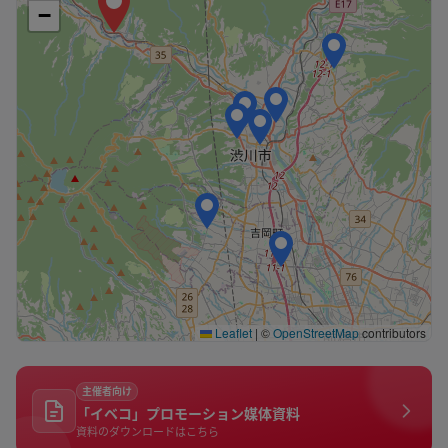
−
Leaflet
|
©
OpenStreetMap
contributors
主催者向け
「イベコ」プロモーション媒体資料
資料のダウンロードはこちら