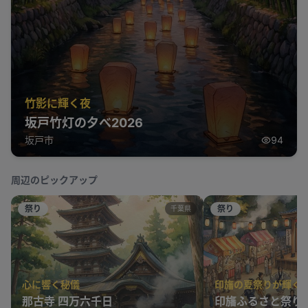
竹影に輝く夜
坂戸竹灯の夕べ2026
坂戸市
94
周辺のピックアップ
祭り
祭り
千葉県
心に響く秘儀
印旛の夏祭りが輝く
那古寺 四万六千日
印旛ふるさと祭り2