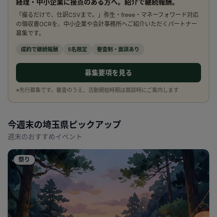
経理・中小企業に接点のある方へ。紹介で継続報酬。
「撮るだけで、仕訳CSVまで。」弥生・freee・マネーフォワード対応
の領収書OCRを、中小企業や会計事務所へご紹介いただくパートナー
募集です。
成約で継続報酬
5名限定
審査制・面談あり
募集要項を見る
※先行募集です。審査のうえ、活動開始時期は面談時にご案内します
今週末の
埼玉県
ピックアップ
週末のおすすめイベント
祭り