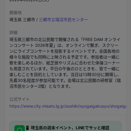
開催地
埼玉県
三郷市
/
三郷市立瑞沼市民センター
詳細
埼玉県三郷市の北公民館で開催される「FREE DAM オンライ
ンコンサート 2026年夏」は、オンラインで繋ぎ、スクリー
ンにライブコンサートを投影するイベントです。全国各地の
様々な施設でも同時に上映される予定です。参加者は一緒に
歌を楽しめるほか、紙芝居やリズムに合わせた体操コーナー
も用意されています。平日の午後のひとときを、皆で一緒に
楽しむことを目的としています。当日は13時30分に開場し、
先着30名程度が参加可能です。会場は北公民館の研修室（瑞
沼市民センター2階）となります。
公式サイト
https://www.city.misato.lg.jp/soshiki/syogaigakusyu/shogaiga
📱
埼玉県
の週末イベント、LINEでサッと確認