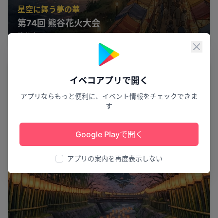
星空に舞う夢の華
第74回 熊谷花火大会
熊谷市
11
閉じ
祭り
イベコアプリで開く
アプリならもっと便利に、イベント情報をチェックできま
す
Google Playで開く
アプリの案内を再度表示しない