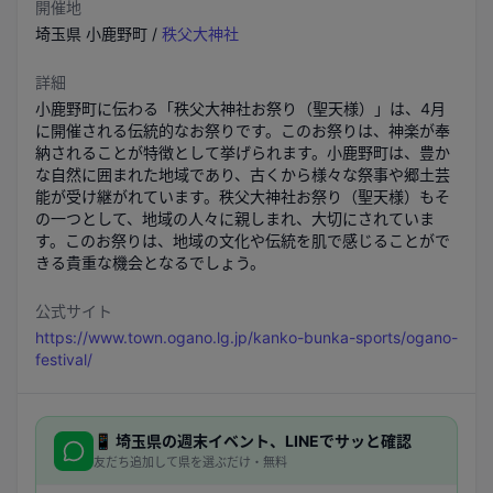
開催地
埼玉県
小鹿野町
/
秩父大神社
詳細
小鹿野町に伝わる「秩父大神社お祭り（聖天様）」は、4月
に開催される伝統的なお祭りです。このお祭りは、神楽が奉
納されることが特徴として挙げられます。小鹿野町は、豊か
な自然に囲まれた地域であり、古くから様々な祭事や郷土芸
能が受け継がれています。秩父大神社お祭り（聖天様）もそ
の一つとして、地域の人々に親しまれ、大切にされていま
す。このお祭りは、地域の文化や伝統を肌で感じることがで
きる貴重な機会となるでしょう。
公式サイト
https://www.town.ogano.lg.jp/kanko-bunka-sports/ogano-
festival/
📱
埼玉県
の週末イベント、LINEでサッと確認
友だち追加して県を選ぶだけ・無料