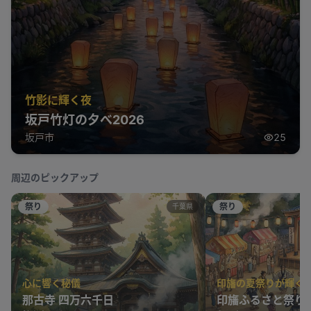
竹影に輝く夜
坂戸竹灯の夕べ2026
坂戸市
25
周辺のピックアップ
祭り
祭り
千葉県
心に響く秘儀
印旛の夏祭りが輝く
那古寺 四万六千日
印旛ふるさと祭り2