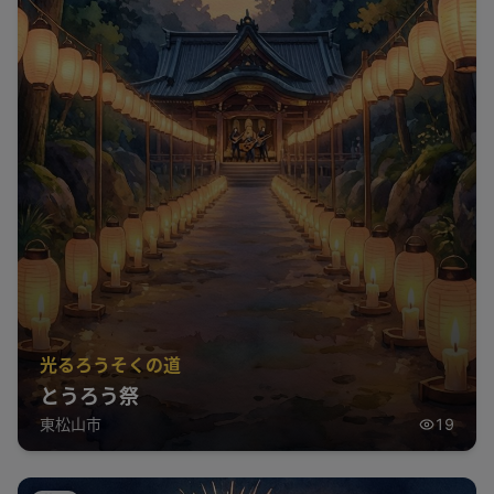
光るろうそくの道
とうろう祭
東松山市
19