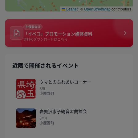
Leaflet
|
©
OpenStreetMap
contributors
主催者向け
「イベコ」プロモーション媒体資料
資料のダウンロードはこちら
近隣で開催されるイベント
ウマとのふれあいコーナー
8/9
小鹿野町
岩殿沢水子観音盂蘭盆会
8/14
小鹿野町