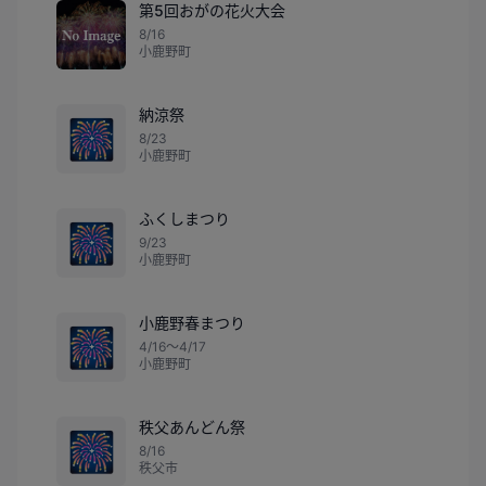
第5回おがの花火大会
8/16
小鹿野町
納涼祭
🎆
8/23
小鹿野町
ふくしまつり
🎆
9/23
小鹿野町
小鹿野春まつり
🎆
4/16〜4/17
小鹿野町
秩父あんどん祭
🎆
8/16
秩父市