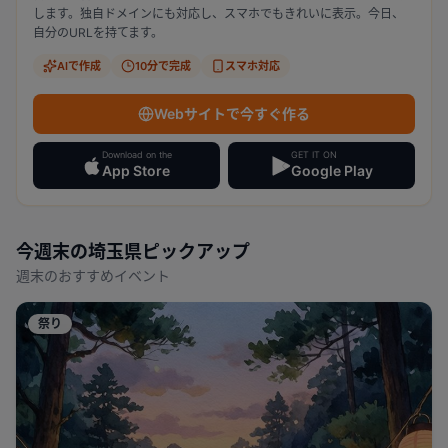
します。独自ドメインにも対応し、スマホでもきれいに表示。今日、
自分のURLを持てます。
AIで作成
10分で完成
スマホ対応
Webサイトで今すぐ作る
Download on the
GET IT ON
App Store
Google Play
今週末の
埼玉県
ピックアップ
週末のおすすめイベント
祭り