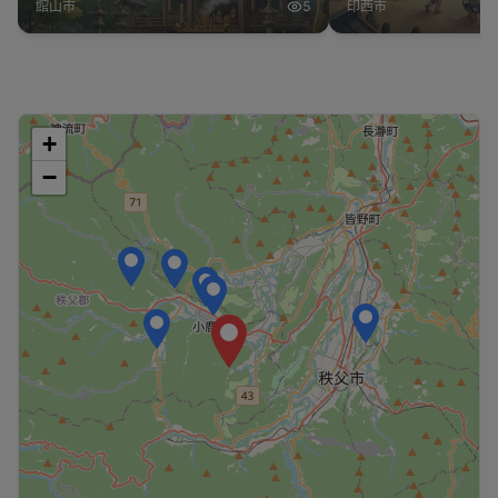
館山市
5
印西市
+
−