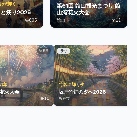
りが輝く
第61回 館山観光まつり 館
と祭り2026
山湾花火大会
835
館山市
11
祭り
埼玉県
埼玉県
の華
竹影に輝く夜
谷花火大会
坂戸竹灯の夕べ2026
11
坂戸市
82