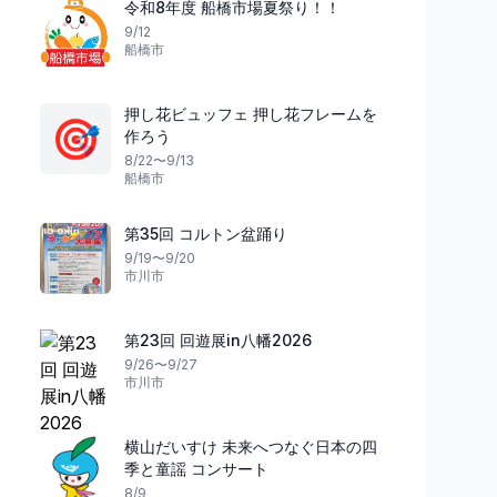
令和8年度 船橋市場夏祭り！！
9/12
船橋市
押し花ビュッフェ 押し花フレームを
🎯
作ろう
8/22〜9/13
船橋市
祭り
祭り
東京都
第35回 コルトン盆踊り
9/19〜9/20
市川市
伝統と勇気が躍る
渋谷で踊る夏夜
玉の内風祭獅子舞
第7回渋谷盆踊り
第23回 回遊展in八幡2026
日の出町
26
渋谷区
9/26〜9/27
市川市
横山だいすけ 未来へつなぐ日本の四
季と童謡 コンサート
8/9