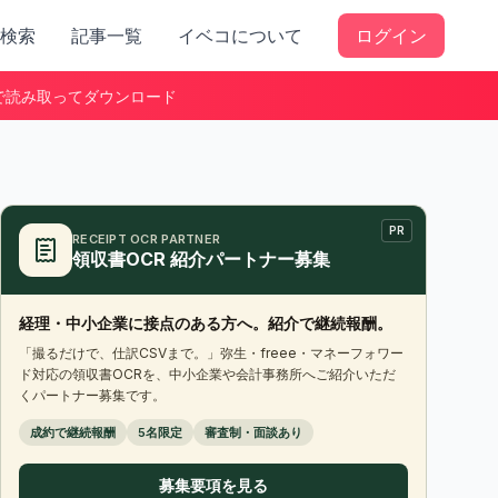
検索
記事一覧
イベコについて
ログイン
で読み取ってダウンロード
PR
RECEIPT OCR PARTNER
領収書OCR 紹介パートナー募集
経理・中小企業に接点のある方へ。紹介で継続報酬。
「撮るだけで、仕訳CSVまで。」弥生・freee・マネーフォワー
ド対応の領収書OCRを、中小企業や会計事務所へご紹介いただ
くパートナー募集です。
成約で継続報酬
5名限定
審査制・面談あり
募集要項を見る