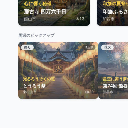
心に響く秘儀
印旛の夏祭
那古寺 四万六千日
印旛ふるさ
館山市
13
印西市
周辺のピックアップ
祭り
花火
埼玉県
光るろうそくの道
星空に舞う夢
とうろう祭
第74回 熊
東松山市
39
熊谷市