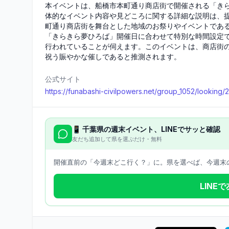
本イベントは、船橋市本町通り商店街で開催される「き
体的なイベント内容や見どころに関する詳細な説明は、
町通り商店街を舞台とした地域のお祭りやイベントであ
「きらきら夢ひろば」開催日に合わせて特別な時間設定
行われていることが伺えます。このイベントは、商店街
祝う賑やかな催しであると推測されます。
公式サイト
https://funabashi-civilpowers.net/group_1052/looking/
📱
千葉県
の週末イベント、LINEでサッと確認
友だち追加して県を選ぶだけ・無料
開催直前の「今週末どこ行く？」に。県を選べば、今週末の
LINE