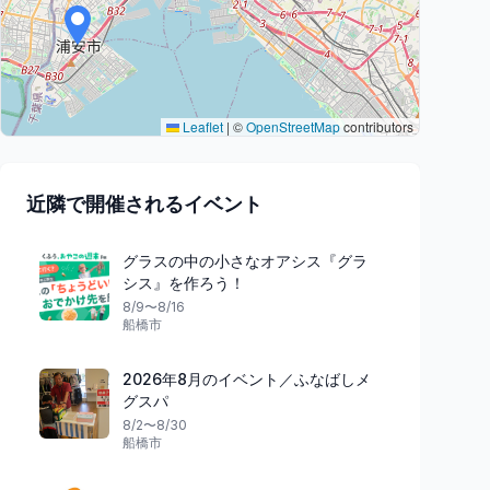
Leaflet
|
©
OpenStreetMap
contributors
近隣で開催されるイベント
グラスの中の小さなオアシス『グラ
シス』を作ろう！
8/9〜8/16
船橋市
2026年8月のイベント／ふなばしメ
グスパ
8/2〜8/30
船橋市