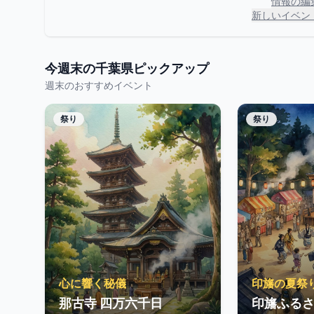
情報の編
新しいイベン
今週末の
千葉県
ピックアップ
週末のおすすめイベント
祭り
祭り
心に響く秘儀
印旛の夏祭
那古寺 四万六千日
印旛ふるさ