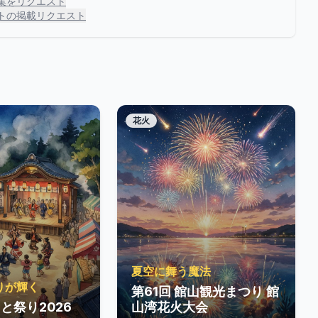
集をリクエスト
トの掲載リクエスト
花火
夏空に舞う魔法
りが輝く
第61回 館山観光まつり 館
と祭り2026
山湾花火大会