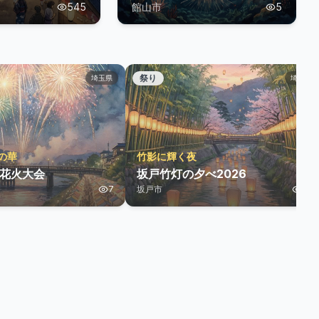
545
館山市
5
祭り
埼玉県
埼玉県
の華
竹影に輝く夜
谷花火大会
坂戸竹灯の夕べ2026
7
坂戸市
19