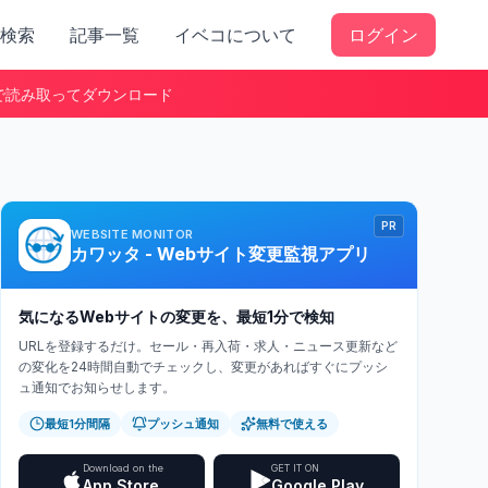
検索
記事一覧
イベコについて
ログイン
で読み取ってダウンロード
PR
WEBSITE MONITOR
カワッタ - Webサイト変更監視アプリ
気になるWebサイトの変更を、最短1分で検知
URLを登録するだけ。セール・再入荷・求人・ニュース更新など
の変化を24時間自動でチェックし、変更があればすぐにプッシ
ュ通知でお知らせします。
最短1分間隔
プッシュ通知
無料で使える
Download on the
GET IT ON
App Store
Google Play