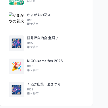
白井市
かまがやの花火
8/11
鎌ケ谷市
祭り
祭り
東京都
軽井沢自治会 盆踊り
🎆
8/15
鎌ケ谷市
伝統と勇気が躍る
渋谷で踊る夏夜
玉の内風祭獅子舞
第7回渋谷盆踊り
NICO-kama fes 2026
🎉
日の出町
12
渋谷区
8/20
鎌ケ谷市
くぬぎ山第一夏まつり
🎆
8/22
鎌ケ谷市