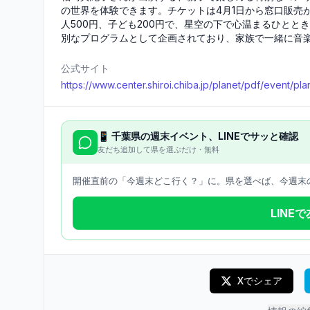
の世界を体験できます。チケットは4月1日から窓口販売
人500円、子ども200円で、星空の下で心温まるひと
別なプログラムとして企画されており、家族で一緒に音
公式サイト
https://www.center.shiroi.chiba.jp/planet/pdf/event/
📱
千葉県
の週末イベント、LINEでサッと確認
友だち追加して県を選ぶだけ・無料
開催直前の「今週末どこ行く？」に。県を選べば、今週末の
LINE
Xでシェア