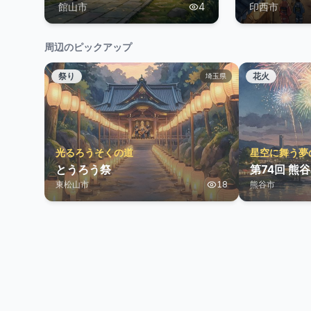
館山市
4
印西市
周辺のピックアップ
祭り
花火
埼玉県
光るろうそくの道
星空に舞う夢
とうろう祭
第74回 熊
東松山市
18
熊谷市