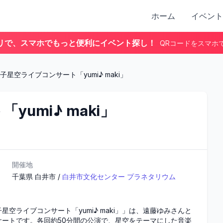
ホーム
イベント
リで、スマホでもっと便利にイベント探し！
QRコードをスマホ
子星空ライブコンサート「yumi♪ maki」
umi♪ maki」
開催地
千葉県
白井市
/
白井市文化センター プラネタリウム
ライブコンサート「yumi♪ maki」」は、遠藤ゆみさんと
ートです。各回約50分間の公演で、星空をテーマにした音楽