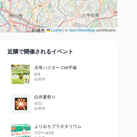
Leaflet
|
©
OpenStreetMap
contributors
近隣で開催されるイベント
水草バスターズin平塚
8/8
白井市
白井夏祭り
🎇
8/22
白井市
よりみちプラネタリウム
7/31〜8/28