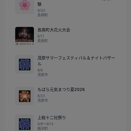
🌸
験
9/30
長柄町
長南町大花火大会
8/11
長南町
茂原サマーフェスティバル＆ナイトバザー
🎆
ル
8/9
茂原市
もばら元気まつり夏2026
🎇
8/23
茂原市
上総十二社祭り
🎆
9/8〜9/13
睦沢町