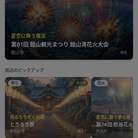
夏空に舞う魔法
第61回 館山観光まつり 館山湾花火大会
館山市
8
周辺のピックアップ
祭り
花火
埼玉県
光るろうそくの道
星空に舞う夢の華
とうろう祭
第74回 熊谷花火
東松山市
27
熊谷市