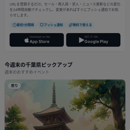
URLを登録するだけ。セール・再入荷・求人・ニュース更新などの変化
を24時間自動でチェックし、変更があればすぐにプッシュ通知でお知
らせします。
最短1分間隔
プッシュ通知
無料で使える
Download on the
GET IT ON
App Store
Google Play
今週末の
千葉県
ピックアップ
週末のおすすめイベント
祭り