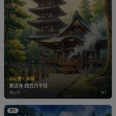
心に響く秘儀
那古寺 四万六千日
館山市
7
祭り