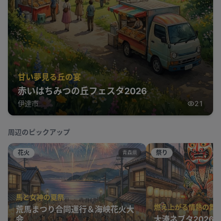
甘い夢見る丘の宴
赤いはちみつの丘フェスタ2026
伊達市
21
周辺のピックアップ
花火
祭り
青森県
馬と女神の夏祭
燃え上がる情熱の舞
荒馬まつり合同運行＆海峡花火大
会
大湊ネブタ2026