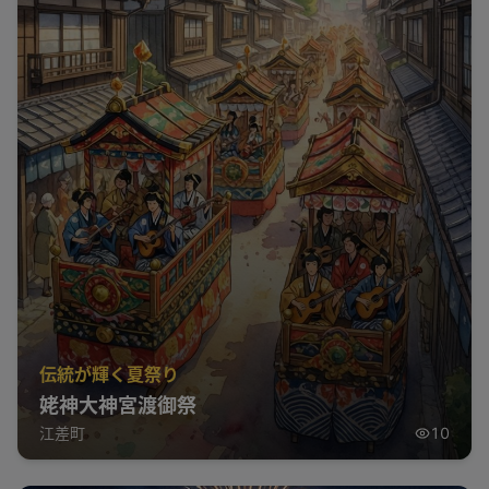
伝統が輝く夏祭り
姥神大神宮渡御祭
江差町
10