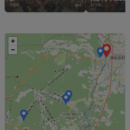
今別町
4
むつ市
+
−