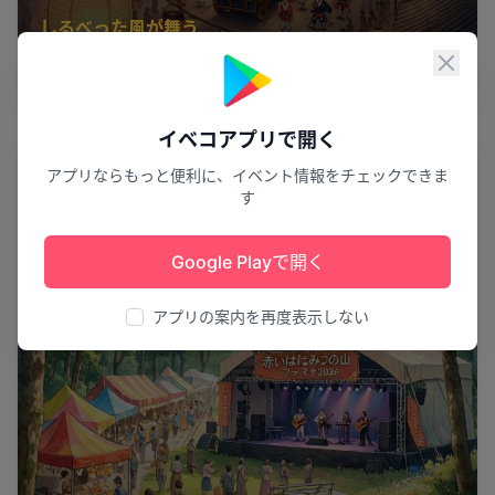
しるべった風が舞う
第70回なかしべつ夏祭り
閉じ
中標津町
23
イベコアプリで開く
祭り
アプリならもっと便利に、イベント情報をチェックできま
す
Google Playで開く
アプリの案内を再度表示しない