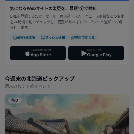
気になるWebサイトの変更を、最短1分で検知
URLを登録するだけ。セール・再入荷・求人・ニュース更新などの変化
を24時間自動でチェックし、変更があればすぐにプッシュ通知でお知
らせします。
最短1分間隔
プッシュ通知
無料で使える
Download on the
GET IT ON
App Store
Google Play
今週末の
北海道
ピックアップ
週末のおすすめイベント
祭り