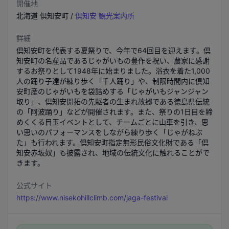
開催地
北海道
倶知安町
/
倶知安 観光案内所
詳細
倶知安町を代表する夏祭りで、今年で64回目を迎えます。倶
知安町の名産品であるじゃがいもの豊作を祝い、農家に感謝
するお祭りとして1948年に始まりました。浴衣を着た1,000
人の踊り子達が練り歩く「千人踊り」や、制限時間内に倶知
安町産のじゃがいもを袋詰めする「じゃがいもジャンジャン
取り」、倶知安開拓の先駆者の生まれ故郷である徳島県伝統
の「阿波踊り」などが開催されます。また、祭りの1日目を締
めくくる目玉イベントとして、チームごとに山車を引き、思
い思いのパフォーマンスをしながら練り歩く「じゃがねぶ
た」も行われます。倶知安町指定無形民俗文化財である「倶
知安赤坂奴」も披露され、地域の伝統文化に触れることがで
きます。
公式サイト
https://www.nisekohillclimb.com/jaga-festival