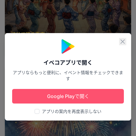
渋谷で踊る夏夜
閉じ
第7回渋谷盆踊り
渋谷区
15
イベコアプリで開く
花火
アプリならもっと便利に、イベント情報をチェックできま
す
Google Playで開く
アプリの案内を再度表示しない