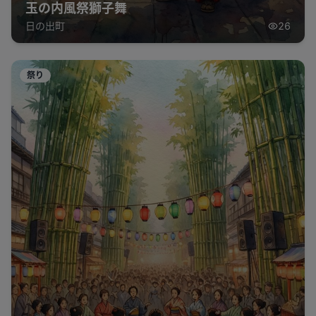
玉の内風祭獅子舞
日の出町
26
祭り