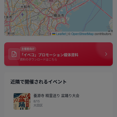
Leaflet
|
©
OpenStreetMap
contributors
主催者向け
「イベコ」プロモーション媒体資料
資料のダウンロードはこちら
近隣で開催されるイベント
養源寺 精霊送り 盆踊り大会
8/15
大田区