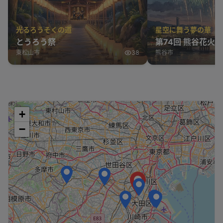
光るろうそくの道
星空に舞う夢の華
とうろう祭
第74回 熊谷花火
東松山市
38
熊谷市
+
−