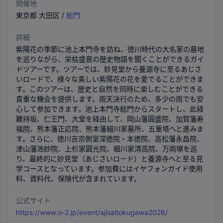
開催地
東京都
大田区
/
総門
詳細
紫陽花の季節に池上本門寺を訪ね、徳川時代の大名家の墓地
を巡りながら、栄枯盛衰の歴史物語を聞くことができるガイ
ドツアーです。ツアーでは、妙見堂から養源寺に至るあじさ
いロードで、様々な美しい紫陽花の花を愛でることができま
す。このツアーは、歴史と自然を同時に楽しむことができる
貴重な機会を提供します。雨天決行のため、多少の雨でも安
心して参加できます。池上本門寺総門からスタートし、此経
難持坂、仁王門、大堂を経由して、岡山藩圓盛院、加賀藩寿
福院、熊本藩正応院、熊本藩細川家墓所、五重塔へと進みま
す。さらに、徳川吉宗側室深徳院・本徳院、高松藩永昌院、
津山藩浩妙院、上杉家圓光院、細川家清高院、万両塚を巡
り、最終的に妙見堂（あじさいロード）と養源寺へと至る見
学コースとなっています。参加費にはイヤフォンガイド使用
料、資料代、保険代が含まれています。
公式サイト
https://www.o-2.jp/event/ajisaitokugawa2026/