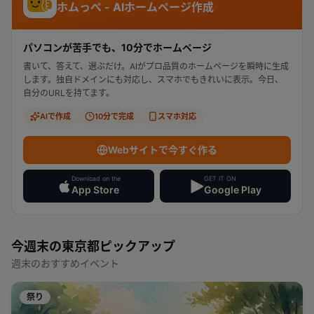
ホムっぺ - AIホームページ作成
パソコンが苦手でも、10分でホームページ
書いて、答えて、選ぶだけ。AIがプロ品質のホームページを瞬時に生成
します。独自ドメインにも対応し、スマホでもきれいに表示。今日、
自分のURLを持てます。
AIで作成
10分で完成
スマホ対応
Webサイトで今すぐ作る
Download on the
GET IT ON
App Store
Google Play
今週末の
東京都
ピックアップ
週末のおすすめイベント
祭り