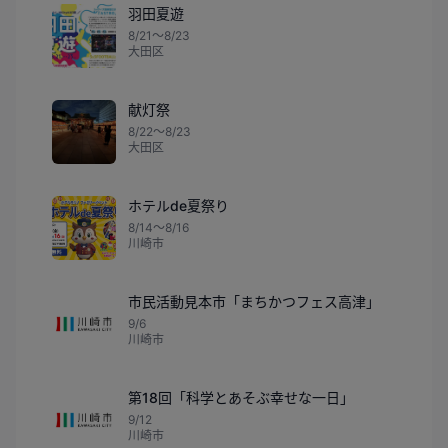
羽田夏遊
8/21〜8/23
大田区
献灯祭
8/22〜8/23
大田区
ホテルde夏祭り
8/14〜8/16
川崎市
市民活動見本市「まちかつフェス高津」
9/6
川崎市
第18回「科学とあそぶ幸せな一日」
9/12
川崎市