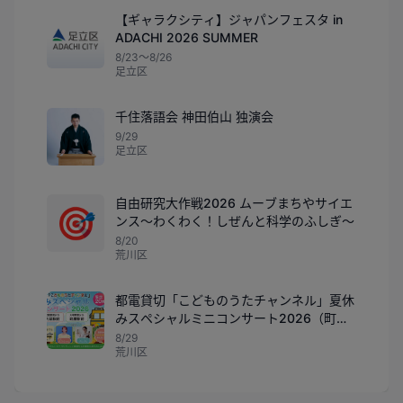
【ギャラクシティ】ジャパンフェスタ in
ADACHI 2026 SUMMER
8/23〜8/26
足立区
千住落語会 神田伯山 独演会
9/29
足立区
自由研究大作戦2026 ムーブまちやサイエ
🎯
ンス～わくわく！しぜんと科学のふしぎ～
8/20
荒川区
都電貸切「こどものうたチャンネル」夏休
みスペシャルミニコンサート2026（町屋
駅発）
8/29
荒川区