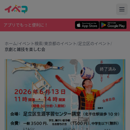
アプリでもっと便利に！
ホーム
/
イベント検索
/
東京都のイベント
/
足立区のイベント
/
京劇と雑技を楽しむ会
終了済み