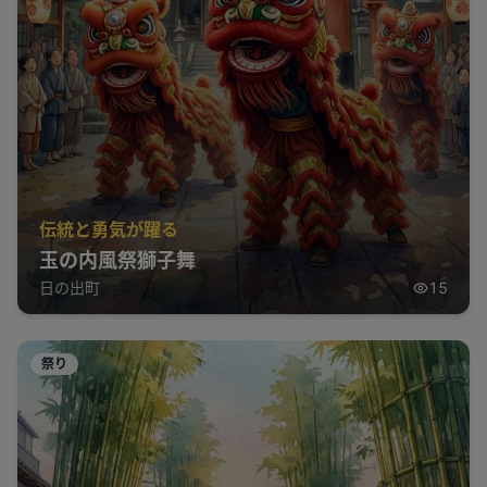
伝統と勇気が躍る
玉の内風祭獅子舞
日の出町
15
祭り