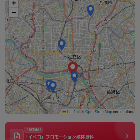
+
−
Leaflet
|
©
OpenStreetMap
contributors
主催者向け
「イベコ」プロモーション媒体資料