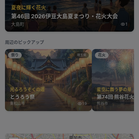
夏夜に輝く花火
第46回 2026伊豆大島夏まつり・花火大会
大島町
1
周辺のピックアップ
祭り
花火
埼玉県
光るろうそくの道
星空に舞う夢の華
とうろう祭
第74回 熊谷花火
東松山市
19
熊谷市