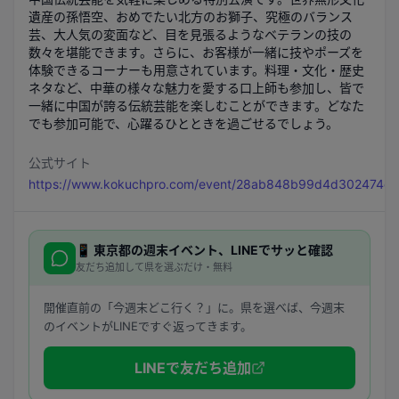
遺産の孫悟空、おめでたい北方のお獅子、究極のバランス
芸、大人気の変面など、目を見張るようなベテランの技の
数々を堪能できます。さらに、お客様が一緒に技やポーズを
体験できるコーナーも用意されています。料理・文化・歴史
ネタなど、中華の様々な魅力を愛する口上師も参加し、皆で
一緒に中国が誇る伝統芸能を楽しむことができます。どなた
でも参加可能で、心躍るひとときを過ごせるでしょう。
公式サイト
https://www.kokuchpro.com/event/28ab848b99d4d302474d
📱
東京都
の週末イベント、LINEでサッと確認
友だち追加して県を選ぶだけ・無料
開催直前の「今週末どこ行く？」に。県を選べば、今週末
のイベントがLINEですぐ返ってきます。
LINEで友だち追加