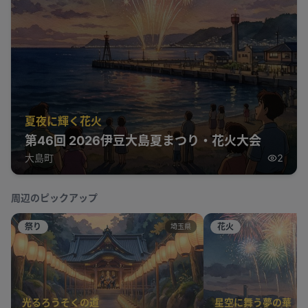
夏夜に輝く花火
第46回 2026伊豆大島夏まつり・花火大会
大島町
2
周辺のピックアップ
祭り
花火
埼玉県
光るろうそくの道
星空に舞う夢の華