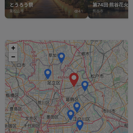
とうろう祭
第74回 熊谷花火
東松山市
41
熊谷市
+
−