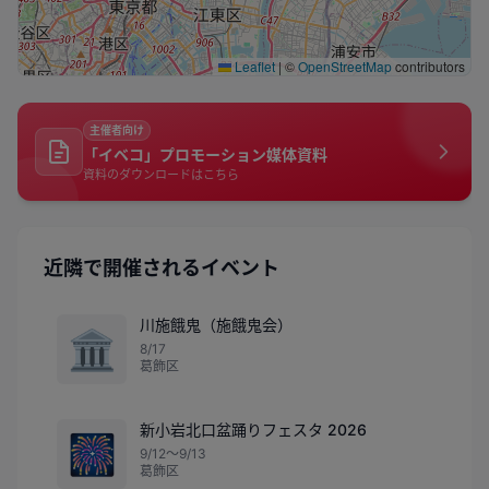
Leaflet
|
©
OpenStreetMap
contributors
主催者向け
「イベコ」プロモーション媒体資料
資料のダウンロードはこちら
近隣で開催されるイベント
川施餓鬼（施餓鬼会）
🏛️
8/17
葛飾区
新小岩北口盆踊りフェスタ 2026
🎆
9/12〜9/13
葛飾区