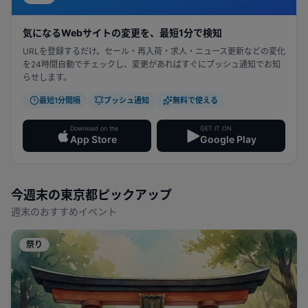
気になるWebサイトの変更を、最短1分で検知
URLを登録するだけ。セール・再入荷・求人・ニュース更新などの変化
を24時間自動でチェックし、変更があればすぐにプッシュ通知でお知
らせします。
最短1分間隔
プッシュ通知
無料で使える
Download on the
GET IT ON
App Store
Google Play
今週末の
東京都
ピックアップ
週末のおすすめイベント
祭り