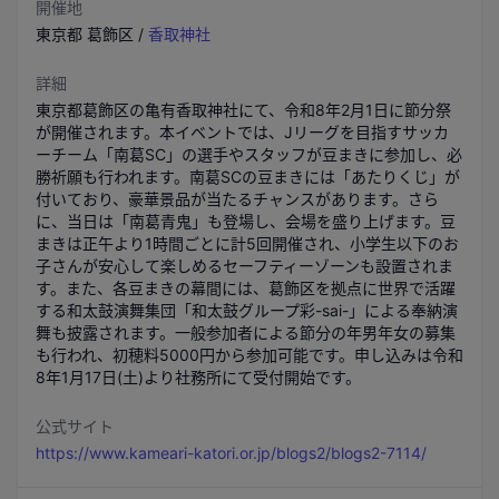
開催地
東京都
葛飾区
/
香取神社
詳細
東京都葛飾区の亀有香取神社にて、令和8年2月1日に節分祭
が開催されます。本イベントでは、Jリーグを目指すサッカ
ーチーム「南葛SC」の選手やスタッフが豆まきに参加し、必
勝祈願も行われます。南葛SCの豆まきには「あたりくじ」が
付いており、豪華景品が当たるチャンスがあります。さら
に、当日は「南葛青鬼」も登場し、会場を盛り上げます。豆
まきは正午より1時間ごとに計5回開催され、小学生以下のお
子さんが安心して楽しめるセーフティーゾーンも設置されま
す。また、各豆まきの幕間には、葛飾区を拠点に世界で活躍
する和太鼓演舞集団「和太鼓グループ彩-sai-」による奉納演
舞も披露されます。一般参加者による節分の年男年女の募集
も行われ、初穂料5000円から参加可能です。申し込みは令和
8年1月17日(土)より社務所にて受付開始です。
公式サイト
https://www.kameari-katori.or.jp/blogs2/blogs2-7114/