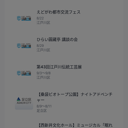
えどがわ都市交流フェス
8/22
江戸川区
ひらい圓藏亭 講談の会
8/29
江戸川区
第43回江戸川伝統工芸展
9/3〜9/8
江戸川区
【桑袋ビオトープ公園】ナイトアドベンチ
ャー
8/9〜8/11
足立区
【西新井文化ホール】ミュージカル「眠れ