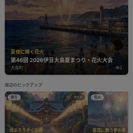
夏夜に輝く花火
第46回 2026伊豆大島夏まつり・花火大会
大島町
2
周辺のピックアップ
祭り
花火
埼玉県
光るろうそくの道
星空に舞う夢の華