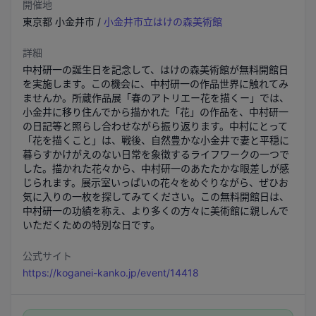
開催地
東京都
小金井市
/
小金井市立はけの森美術館
詳細
中村研一の誕生日を記念して、はけの森美術館が無料開館日
を実施します。この機会に、中村研一の作品世界に触れてみ
ませんか。所蔵作品展「春のアトリエー花を描くー」では、
小金井に移り住んでから描かれた「花」の作品を、中村研一
の日記等と照らし合わせながら振り返ります。中村にとって
「花を描くこと」は、戦後、自然豊かな小金井で妻と平穏に
暮らすかけがえのない日常を象徴するライフワークの一つで
した。描かれた花々から、中村研一のあたたかな眼差しが感
じられます。展示室いっぱいの花々をめぐりながら、ぜひお
気に入りの一枚を探してみてください。この無料開館日は、
中村研一の功績を称え、より多くの方々に美術館に親しんで
いただくための特別な日です。
公式サイト
https://koganei-kanko.jp/event/14418