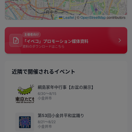
Leaflet
|
©
OpenStreetMap
contributors
主催者向け
「イベコ」プロモーション媒体資料
資料のダウンロードはこちら
近隣で開催されるイベント
綱島家年中行事【お盆の展示】
6/30〜8/15
小金井市
第53回小金井平和盆踊り
🎆
8/21〜8/22
小金井市