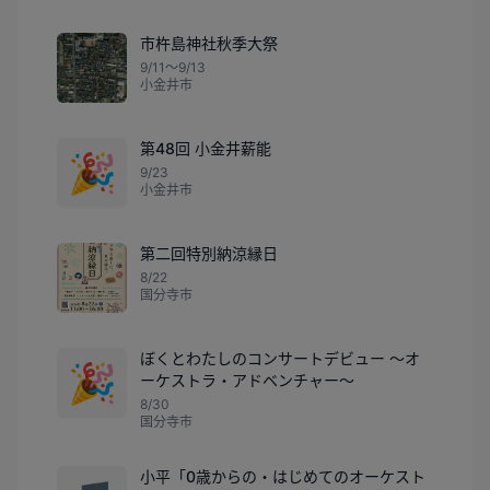
市杵島神社秋季大祭
9/11〜9/13
小金井市
第48回 小金井薪能
🎉
9/23
小金井市
第二回特別納涼縁日
8/22
国分寺市
ぼくとわたしのコンサートデビュー ～オ
🎉
ーケストラ・アドベンチャー～
8/30
国分寺市
小平「0歳からの・はじめてのオーケスト