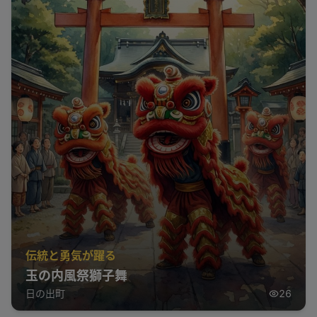
伝統と勇気が躍る
玉の内風祭獅子舞
日の出町
26