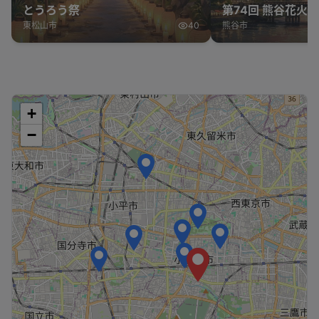
とうろう祭
第74回 熊谷花火
東松山市
40
熊谷市
+
−