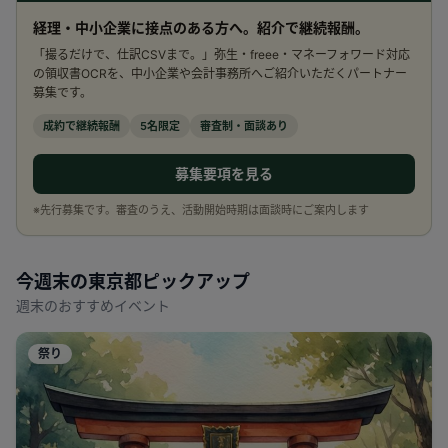
経理・中小企業に接点のある方へ。紹介で継続報酬。
「撮るだけで、仕訳CSVまで。」弥生・freee・マネーフォワード対応
の領収書OCRを、中小企業や会計事務所へご紹介いただくパートナー
募集です。
成約で継続報酬
5名限定
審査制・面談あり
募集要項を見る
※先行募集です。審査のうえ、活動開始時期は面談時にご案内します
今週末の
東京都
ピックアップ
週末のおすすめイベント
祭り