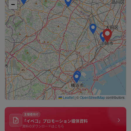
−
Leaflet
|
©
OpenStreetMap
contributors
主催者向け
「イベコ」プロモーション媒体資料
資料のダウンロードはこちら