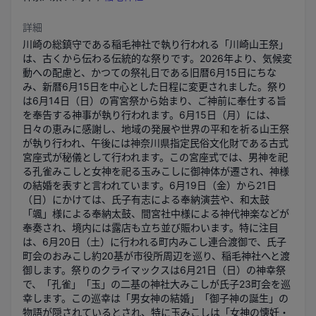
詳細
川崎の総鎮守である稲毛神社で執り行われる「川崎山王祭」
は、古くから伝わる伝統的な祭りです。2026年より、気候変
動への配慮と、かつての祭礼日である旧暦6月15日にちな
み、新暦6月15日を中心とした日程に変更されました。祭り
は6月14日（日）の宵宮祭から始まり、ご神前に奉仕する旨
を奉告する神事が執り行われます。6月15日（月）には、
日々の恵みに感謝し、地域の発展や世界の平和を祈る山王祭
が執り行われ、午後には神奈川県指定民俗文化財である古式
宮座式が秘儀として行われます。この宮座式では、男神を祀
る孔雀みこしと女神を祀る玉みこしに御神体が遷され、神様
の結婚を表すと言われています。6月19日（金）から21日
（日）にかけては、氏子有志による奉納演芸や、和太鼓
「颯」様による奉納太鼓、間宮社中様による神代神楽などが
奉奏され、境内には露店も立ち並び賑わいます。特に注目
は、6月20日（土）に行われる町内みこし連合渡御で、氏子
町会のおみこし約20基が市役所周辺を巡り、稲毛神社へと渡
御します。祭りのクライマックスは6月21日（日）の神幸祭
で、「孔雀」「玉」の二基の神社大みこしが氏子23町会を巡
幸します。この巡幸は「男女神の結婚」「御子神の誕生」の
物語が隠されているとされ、特に玉みこしは「女神の懐妊・