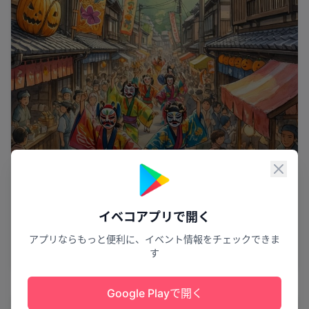
閉じ
イベコアプリで開く
ひょうたんの夢大パレード
第40回大井よさこいひょうたん祭
アプリならもっと便利に、イベント情報をチェックできま
す
大井町
12
Google Playで開く
スポーツ