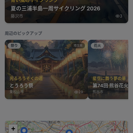
夏の三浦半島一周サイクリング 2026
藤沢市
3
周辺のピックアップ
祭り
花火
埼玉県
光るろうそくの道
星空に舞う夢の華
とうろう祭
第74回 熊谷花火
東松山市
29
熊谷市
+