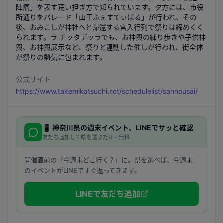
陣痛」を表す荒い担ぎ方で知られています。夕方には、市役
所通りをパレード「山王ふぇすてぃばる」が行われ、その
後、おみこしが神社へと帰還する宮入行列で祭りは締めくく
られます。ラ チッタデッラでも、お神輿の練り歩きや子供神
輿、お神輿展示など、祭りと連動した催しが行われ、街全体
が祭りの熱気に包まれます。
公式サイト
https://www.takemikatsuchi.net/schedulelist/sannousai/
📱
神奈川県
の週末イベント、LINEでサッと確認
友だち追加して県を選ぶだけ・無料
開催直前の「今週末どこ行く？」に。県を選べば、今週末
のイベントがLINEですぐ返ってきます。
LINEで友だち追加