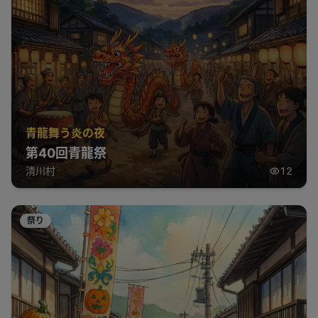
青龍舞う炎の夜
第40回青龍祭
清川村
12
祭り