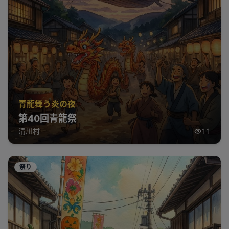
青龍舞う炎の夜
第40回青龍祭
清川村
11
祭り