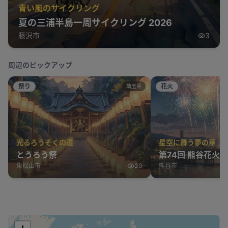
青い風のサイクリング
夏の三浦半島一周サイクリング 2026
藤沢市
3
周辺のピックアップ
祭り
花火
埼玉県
光るろうそくの道
星空に舞う夢の華
とうろう祭
第74回 熊谷花火
東松山市
20
熊谷市