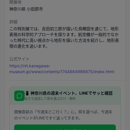
開催地
神奈川県
小田原市
詳細
この特別展では、吉田初三郎が描いた鳥瞰図を通じて、地形
表現の科学的アプローチを探ります。航空機が一般的でなか
った時代に高い視点から地形を描いた方法を紹介し、地形表
現の進化を追います。
公式サイト
https://nh.kanagawa-
museum.jp/www/contents/1744864986675/index.html
📱
神奈川県
の週末イベント、LINEでサッと確認
友だち追加して県を選ぶだけ・無料
開催直前の「今週末どこ行く？」に。県を選べば、今週末
のイベントがLINEですぐ返ってきます。