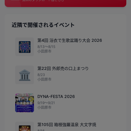
近隣で開催されるイベント
第4回 浴衣で生歌盆踊り大会 2026
🎆
8/13〜8/15
小田原市
第22回 外郎売の口上まつり
🏛️
8/23
小田原市
DYNA-FESTA 2026
9/19〜9/21
小田原市
第105回 箱根強羅温泉 大文字焼
🎇
8/16