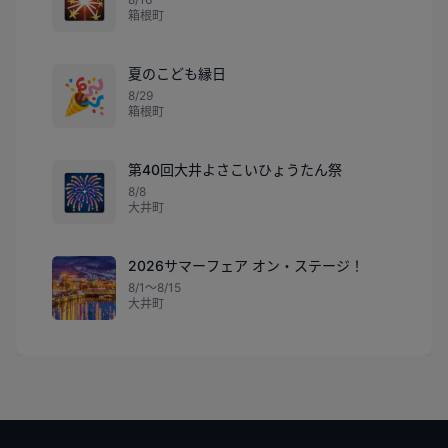
箱根町
夏のこども縁日
🎉
8/29
箱根町
第40回大井よさこいひょうたん祭
🎆
8/8
大井町
2026サマーフェア オン・ステージ！
8/1〜8/15
大井町