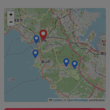
+
−
Leaflet
|
©
OpenStreetMap
contributors