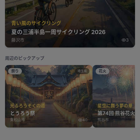
青い風のサイクリング
夏の三浦半島一周サイクリング 2026
藤沢市
3
周辺のピックアップ
祭り
花火
埼玉県
光るろうそくの道
星空に舞う夢の華
とうろう祭
第74回 熊谷花火
東松山市
40
熊谷市