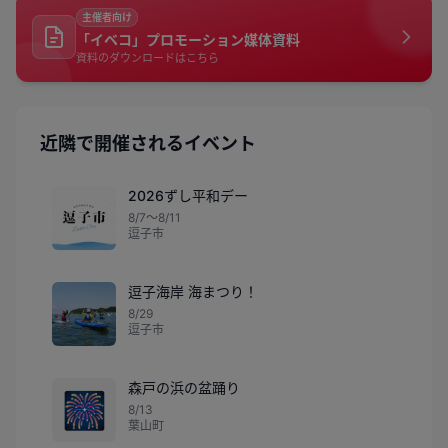
主催者向け
「イベコ」プロモーション媒体資料
資料のダウンロードはこちら
近隣で開催されるイベント
2026ずし平和デー
8/7〜8/11
逗子市
逗子海岸 海まつり！
8/29
逗子市
森戸の浜の盆踊り
🎆
8/13
葉山町