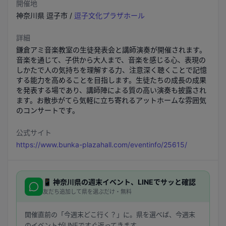
開催地
神奈川県
逗子市
/
逗子文化プラザホール
詳細
鎌倉アミ音楽教室の生徒発表会と講師演奏が開催されます。
音楽を通じて、子供から大人まで、音楽を感じる心、表現の
しかたで人の気持ちを理解する力、注意深く聴くことで記憶
する能力を高めることを目指します。生徒たちの成長の成果
を発表する場であり、講師陣による質の高い演奏も披露され
ます。お散歩がてら気軽に立ち寄れるアットホームな雰囲気
のコンサートです。
公式サイト
https://www.bunka-plazahall.com/eventinfo/25615/
📱
神奈川県
の週末イベント、LINEでサッと確認
友だち追加して県を選ぶだけ・無料
開催直前の「今週末どこ行く？」に。県を選べば、今週末
のイベントがLINEですぐ返ってきます。