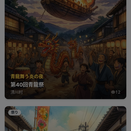
青龍舞う炎の夜
第40回青龍祭
清川村
12
祭り