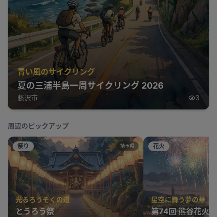
青い風のサイクリング
夏の三浦半島一周サイクリング 2026
藤沢市
3
周辺のピックアップ
祭り
花火
埼玉県
光るろうそくの道
星空に舞う夢の華
とうろう祭
第74回 熊谷花火