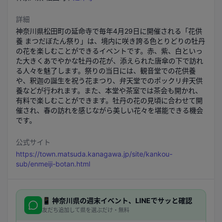
詳細
神奈川県松田町の延命寺で毎年4月29日に開催される「花供
養 まつだぼたん祭り」は、境内に咲き誇る色とりどりの牡丹
の花を楽しむことができるイベントです。赤、紫、白といっ
た大きくあでやかな牡丹の花が、添えられた唐傘の下で訪れ
る人々を魅了します。祭りの当日には、観音堂での花供養
や、釈迦の誕生を祝う花まつり、弁天堂でのポックリ弁天供
養などが行われます。また、本堂や茶室では茶会も開かれ、
有料で楽しむことができます。牡丹の花の見頃に合わせて開
催され、春の訪れを感じながら美しい花々を堪能できる機会
です。
公式サイト
https://town.matsuda.kanagawa.jp/site/kankou-
sub/enmeiji-botan.html
📱
神奈川県
の週末イベント、LINEでサッと確認
友だち追加して県を選ぶだけ・無料