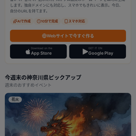
します。独自ドメインにも対応し、スマホでもきれいに表示。今日、
自分のURLを持てます。
AIで作成
10分で完成
スマホ対応
Webサイトで今すぐ作る
Download on the
GET IT ON
App Store
Google Play
今週末の
神奈川県
ピックアップ
週末のおすすめイベント
花火