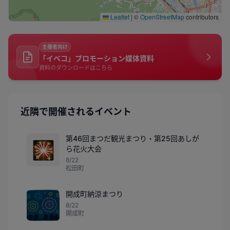
Leaflet
|
©
OpenStreetMap
contributors
主催者向け
「イベコ」プロモーション媒体資料
資料のダウンロードはこちら
近隣で開催されるイベント
第46回まつだ観光まつり・第25回あしが
🎇
ら花火大会
8/22
松田町
開成町納涼まつり
8/22
開成町