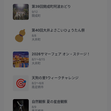
第39回開成町阿波おどり
9/12
開成町
第40回大井よさこいひょうたん祭
8/8
大井町
2026サマーフェア オン・ステージ！
8/1〜8/15
大井町
天狗の里1ウィークチャレンジ
🎯
8/2〜8/8
南足柄市
自然観察 夏の星座観察
8/9
南足柄市