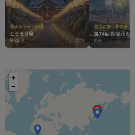
光るろうそくの道
星空に舞う夢の華
とうろう祭
第74回 熊谷花火
東松山市
19
熊谷市
+
−