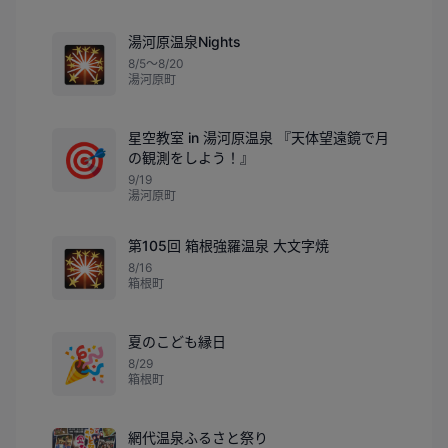
湯河原温泉Nights
🎇
8/5〜8/20
湯河原町
星空教室 in 湯河原温泉 『天体望遠鏡で月
🎯
の観測をしよう！』
9/19
湯河原町
第105回 箱根強羅温泉 大文字焼
🎇
8/16
箱根町
夏のこども縁日
🎉
8/29
箱根町
網代温泉ふるさと祭り