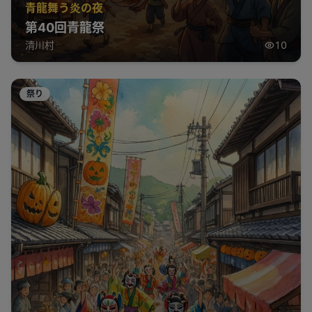
青龍舞う炎の夜
第40回青龍祭
清川村
10
祭り