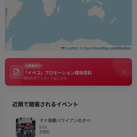
Leaflet
|
©
OpenStreetMap
contributors
主催者向け
「イベコ」プロモーション媒体資料
資料のダウンロードはこちら
近隣で開催されるイベント
マナ真鶴ハワイアンの夕べ
9/26
真鶴町