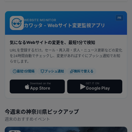
PR
WEBSITE MONITOR
カワッタ - Webサイト変更監視アプリ
気になるWebサイトの変更を、最短1分で検知
URLを登録するだけ。セール・再入荷・求人・ニュース更新などの変化
を24時間自動でチェックし、変更があればすぐにプッシュ通知でお知
らせします。
最短1分間隔
プッシュ通知
無料で使える
Download on the
GET IT ON
App Store
Google Play
今週末の
神奈川県
ピックアップ
週末のおすすめイベント