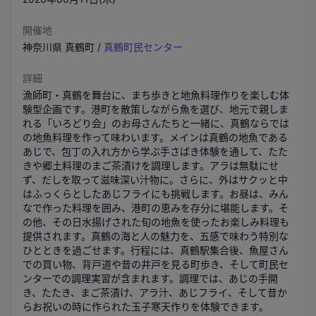
開催地
神奈川県
真鶴町
/
真鶴町民センター
詳細
漁師町・真鶴を舞台に、まち歩きと地魚料理作りを楽しむ体
験型企画です。港町を散策しながら魚を選び、地元で親しま
れる「いろどり会」のお母さんたちと一緒に、真鶴ならでは
の地魚料理を作って味わいます。メインは真鶴の地魚である
あじで、包丁の入れ方から学ぶ手さばき体験を通して、たた
きや郷土料理のまご茶漬けを調理します。アラは無駄にせ
ず、だしを取って滋味深い汁物に。さらに、外はサクッと中
はふっくらとしたあじフライにも挑戦します。お昼は、みん
なで作った料理を囲み、港町の恵みを存分に堪能します。そ
の他、その日水揚げされた旬の地魚を使ったお楽しみ料理も
提供されます。真鶴の海と人の魅力を、五感で味わう特別な
ひとときを過ごせます。行程には、真鶴駅集合後、魚屋さん
での買い物、背戸道や昔の井戸を見る町歩き、そして町民セ
ンターでの調理実習が含まれます。調理では、あじの手開
き、たたき、まご茶漬け、アラ汁、あじフライ、そして昔か
らお祝いの時に作られた玉子寒天作りを体験できます。