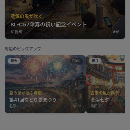
蒸気の風が吹く
SL-C57傘寿の祝い記念イベント
阿賀町
6
周辺のピックアップ
花火
祭り
宮城県
夏の風が運ぶ希望
古来の風が舞う
第41回なとり夏まつり
金津七夕
名取市
12
角田市