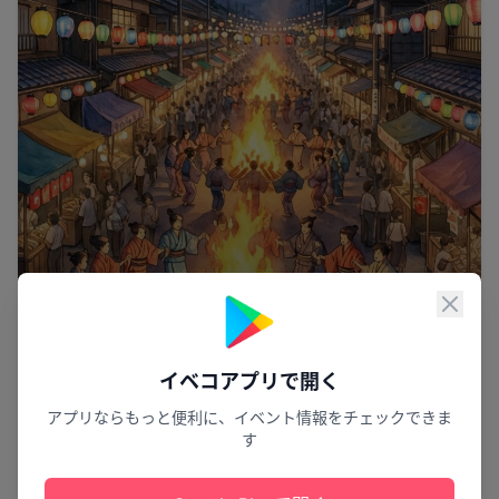
閉じ
イベコアプリで開く
みんなが笑顔の夏
アプリならもっと便利に、イベント情報をチェックできま
す
第50回糸魚川おまんた祭り
糸魚川市
1