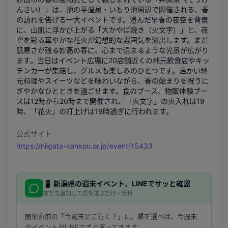
んさい）」は、池の平温泉・いもり池周辺で開催される、春
の訪れを告げる一大イベントです。澄んだ早春の夜空を背景
に、山肌に浮かび上がる「大かやば焼き（火文字）」と、夜
空を彩る華やかな花火が幻想的な雰囲気を演出します。まだ
肌寒さが残る妙高の春に、心まで温まるような光景が広がり
ます。当日はイベント広場に20店舗近くの地元飲食店やキッ
チンカーが集結し、グルメも楽しみのひとつです。温かい地
元料理やスイーツなどを味わいながら、春の始まりを祝うに
ぎやかなひとときを過ごせます。食のブース、物販体験ブー
スは12時から20時まで開催され、「火文字」の火入れは19
時、「花火」の打上げは19時過ぎに行われます。
公式サイト
https://niigata-kankou.or.jp/event/15433
📱
新潟県
の週末イベント、LINEでサッと確認
友だち追加して県を選ぶだけ・無料
開催直前の「今週末どこ行く？」に。県を選べば、今週末
のイベントがLINEですぐ返ってきます。