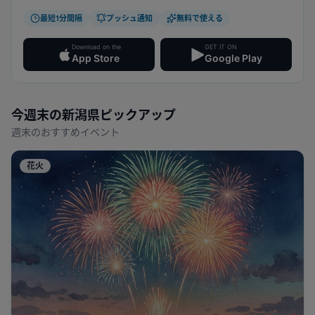
最短1分間隔
プッシュ通知
無料で使える
Download on the
GET IT ON
App Store
Google Play
今週末の
新潟県
ピックアップ
週末のおすすめイベント
花火