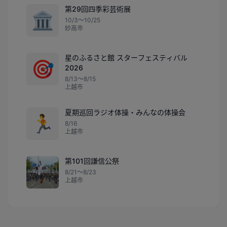
第29回四季彩芸術展
🏛️
10/3〜10/25
妙高市
星のふるさと館 スターフェスティバル
🎯
2026
8/13〜8/15
上越市
夏期巡回ラジオ体操・みんなの体操会
🏃
8/16
上越市
第101回謙信公祭
8/21〜8/23
上越市