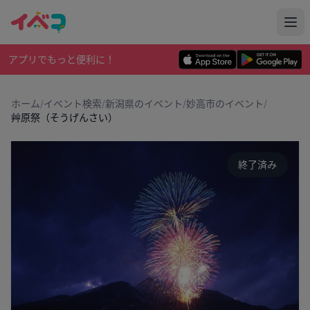
アプリでもっと便利に！
ホーム
/
イベント検索
/
新潟県のイベント
/
妙高市のイベント
/
艸原祭（そうげんさい）
終了済み