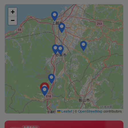
+
−
Leaflet
|
©
OpenStreetMap
contributors
主催者向け