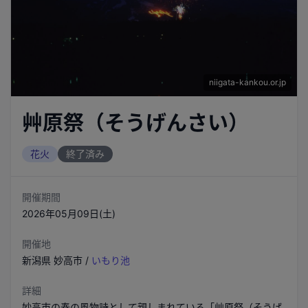
niigata-kankou.or.jp
艸原祭（そうげんさい）
花火
終了済み
開催期間
2026年05月09日(土)
開催地
新潟県
妙高市
/
いもり池
詳細
妙高市の春の風物詩として親しまれている「艸原祭（そうげ