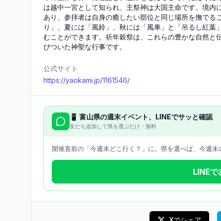
は越中一宮として知られ、主祭神は大国主命です。境内
あり、参拝者は自身の癒したい部位と同じ場所を撫でる
り」、夏には「風鈴」、秋には「風車」と「吊るし紅葉
むことができます。祈年穀祭は、これらの豊かな自然と
びついた神聖な行事です。
公式サイト
https://yaokami.jp/1161546/
📱
富山県
の週末イベント、LINEでサッと確認
友だち追加して県を選ぶだけ・無料
開催直前の「今週末どこ行く？」に。県を選べば、今週末の
LINE
Xでシェア