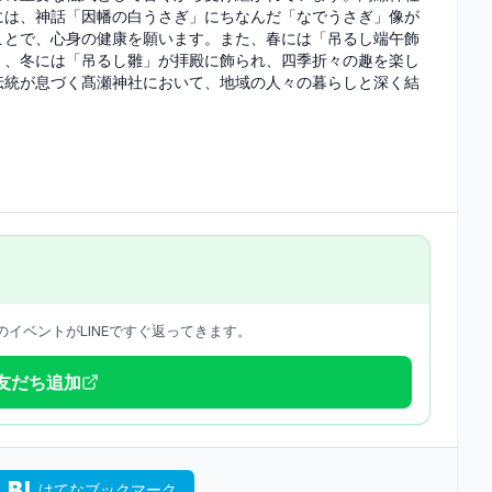
には、神話「因幡の白うさぎ」にちなんだ「なでうさぎ」像が
ことで、心身の健康を願います。また、春には「吊るし端午飾
」、冬には「吊るし雛」が拝殿に飾られ、四季折々の趣を楽し
伝統が息づく髙瀬神社において、地域の人々の暮らしと深く結
イベントがLINEですぐ返ってきます。
で友だち追加
はてなブックマーク