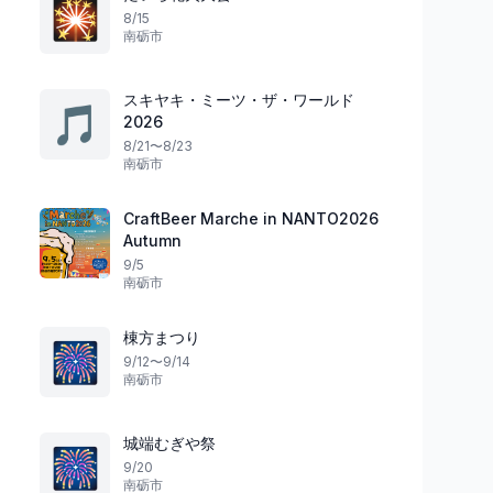
🎇
8/15
南砺市
スキヤキ・ミーツ・ザ・ワールド
🎵
2026
8/21〜8/23
南砺市
花火
祭り
福井県
CraftBeer Marche in NANTO2026
Autumn
9/5
南砺市
伝統は変わらず未来は輝く
温泉で楽しい大騒ぎ
清水まつり2026創造
あわら温泉 あわら
棟方まつり
福井市
2
あわら市
🎆
9/12〜9/14
南砺市
城端むぎや祭
🎆
9/20
南砺市