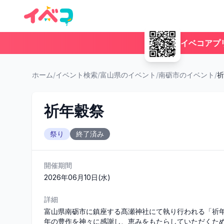
イベコアプ
ホーム
/
イベント検索
/
富山県のイベント
/
南砺市のイベント
/
祈
祈年穀祭
祭り
終了済み
開催期間
2026年06月10日(水)
詳細
富山県南砺市に鎮座する髙瀬神社にて執り行われる「祈
年の豊作を神々に感謝し、恵みをもたらしていただくた