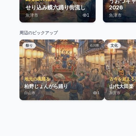
うおづキ
せり込み蝶六踊り街流し
2026
魚津市
1
魚津市
周辺のピックアップ
祭り
文化
石川県
地元の魂踊る
古今を超える
柏野じょんがら踊り
山代大田楽
白山市
1
加賀市