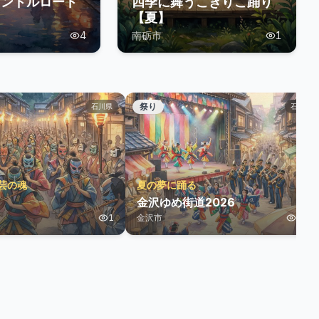
ャンドルロード
四季に舞うこきりこ踊り
【夏】
4
南砺市
1
祭り
石川県
石川県
芸の魂
夏の夢に踊る
金沢ゆめ街道2026
1
金沢市
175