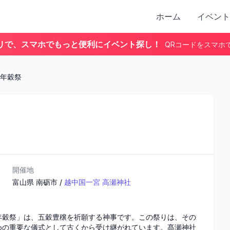
ホーム
イベント
リで、スマホでもっと便利にイベント探し！
QRコードをスマホ
年穀祭
開催地
富山県
南砺市
/
越中国一宮 高瀬神社
年穀祭」は、五穀豊穣を祈願する神事です。この祭りは、その
めの重要な儀式として古くから受け継がれています。髙瀬神社