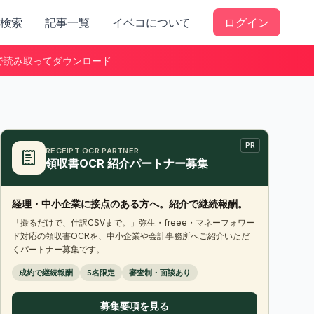
検索
記事一覧
イベコについて
ログイン
で読み取ってダウンロード
PR
RECEIPT OCR PARTNER
領収書OCR 紹介パートナー募集
経理・中小企業に接点のある方へ。紹介で継続報酬。
「撮るだけで、仕訳CSVまで。」弥生・freee・マネーフォワー
ド対応の領収書OCRを、中小企業や会計事務所へご紹介いただ
くパートナー募集です。
成約で継続報酬
5名限定
審査制・面談あり
募集要項を見る