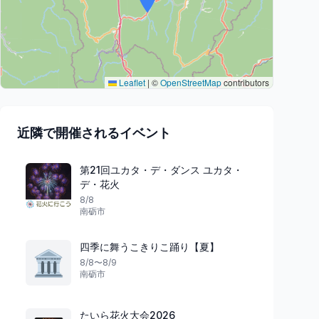
Leaflet
|
©
OpenStreetMap
contributors
近隣で開催されるイベント
第21回ユカタ・デ・ダンス ユカタ・
デ・花火
8/8
南砺市
四季に舞うこきりこ踊り【夏】
🏛️
8/8〜8/9
南砺市
たいら花火大会2026