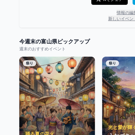
情報の編
新しいイベン
今週末の
富山県
ピックアップ
週末のおすすめイベント
祭り
祭り
光と愛が輝
踊る夏の花火