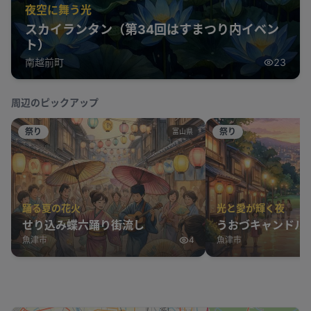
夜空に舞う光
スカイランタン（第34回はすまつり内イベン
ト）
南越前町
23
周辺のピックアップ
祭り
祭り
富山県
踊る夏の花火
光と愛が輝く夜
せり込み蝶六踊り街流し
うおづキャンドルロ
魚津市
4
魚津市