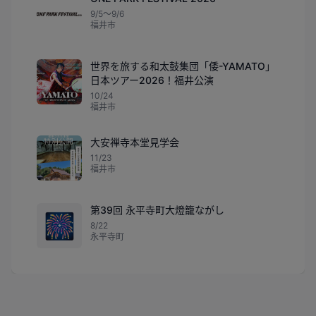
9/5〜9/6
福井市
世界を旅する和太鼓集団「倭-YAMATO」
日本ツアー2026！福井公演
10/24
福井市
大安禅寺本堂見学会
11/23
福井市
第39回 永平寺町大燈籠ながし
🎆
8/22
永平寺町