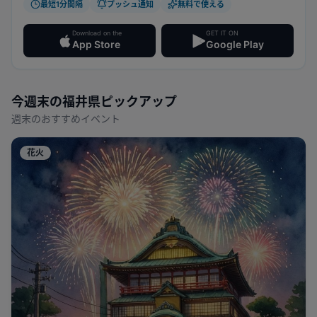
最短1分間隔
プッシュ通知
無料で使える
Download on the
GET IT ON
App Store
Google Play
今週末の
福井県
ピックアップ
週末のおすすめイベント
花火