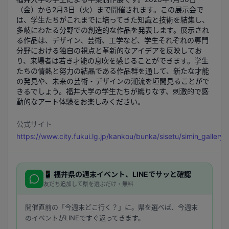
（金）から2月3日（火）まで開催されます。この展示会で
は、学生たちがこれまでに培ってきた知識と技術を結集し、
多岐にわたる分野での創造的な作品を発表します。展示され
る作品は、デザイン、芸術、工学など、学生それぞれの専門
分野における独自の視点と革新的なアイデアを反映してお
り、来場者は若き才能の息吹を感じることができます。学生
たちの情熱と努力の結晶である作品群を通して、新たな才能
の発見や、未来の芸術・デザインの潮流を垣間見ることがで
きるでしょう。福井大学の学生たちが織りなす、刺激的で感
動的なアート体験をお楽しみください。
公式サイト
https://www.city.fukui.lg.jp/kankou/bunka/sisetu/simin_gallery.
📱
福井県
の週末イベント、LINEでサッと確認
友だち追加して県を選ぶだけ・無料
開催直前の「今週末どこ行く？」に。県を選べば、今週末
のイベントがLINEですぐ返ってきます。