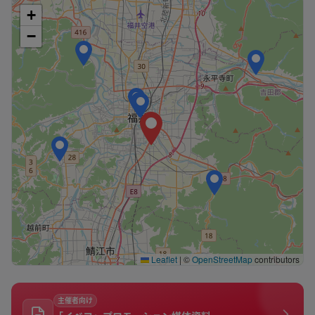
+
−
Leaflet
|
©
OpenStreetMap
contributors
主催者向け