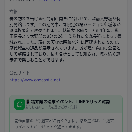
詳細
春の訪れを告げる七間朝市開きに合わせて、越前大野城が特
別開館します。この期間中、春限定の桜バージョン御城印が
300枚限定で販売されます。越前大野城は、天正4年頃、織
田信長より大野郡の3分の2を与えられた金森長近によって築
城されました。現在の天守は昭和43年に再建されたもので、
歴代城主の遺品が展示されています。城が建つ亀山は公園と
して整備されており、桜の名所としても知られ、城へ続く遊
歩道で楽しむことができます。
公式サイト
https://www.onocastle.net
📱
福井県
の週末イベント、LINEでサッと確認
友だち追加して県を選ぶだけ・無料
開催直前の「今週末どこ行く？」に。県を選べば、今週末
のイベントがLINEですぐ返ってきます。