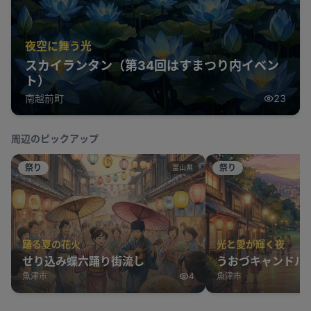
夜空に舞う光
スカイランタン（第34回はすまつり内イベン
ト）
南越前町
23
周辺のピックアップ
祭り
祭り
富山県
踊る夏の花火
光と愛が輝く夜
せり込み蝶六踊り街流し
うおづキャンドルロ
魚津市
4
魚津市