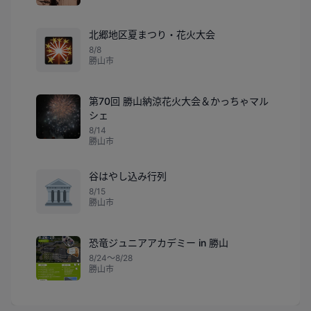
北郷地区夏まつり・花火大会
🎇
8/8
勝山市
第70回 勝山納涼花火大会＆かっちゃマル
シェ
8/14
勝山市
谷はやし込み行列
🏛️
8/15
勝山市
恐竜ジュニアアカデミー in 勝山
8/24〜8/28
勝山市