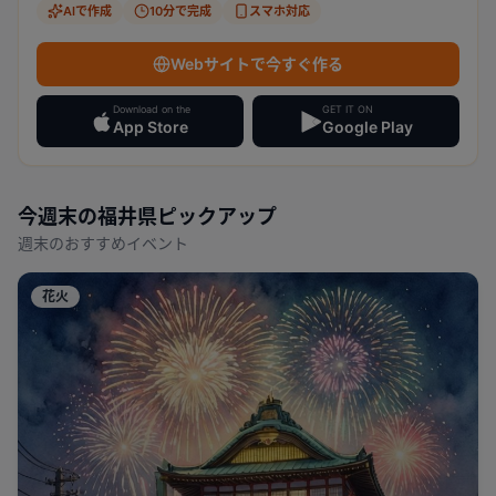
AIで作成
10分で完成
スマホ対応
Webサイトで今すぐ作る
Download on the
GET IT ON
App Store
Google Play
今週末の
福井県
ピックアップ
週末のおすすめイベント
花火