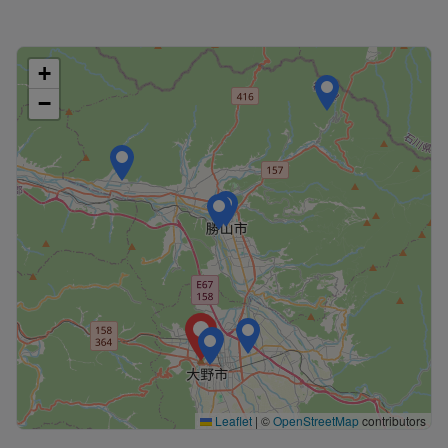
+
−
Leaflet
|
©
OpenStreetMap
contributors