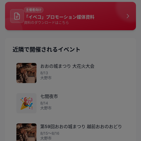
主催者向け
「イベコ」プロモーション媒体資料
資料のダウンロードはこちら
近隣で開催されるイベント
おおの城まつり 大花火大会
8/13
大野市
七間夜市
🎉
8/14
大野市
第59回おおの城まつり 越前おおのおどり
8/15〜8/16
大野市