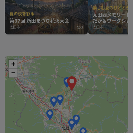
楽しむ夏のひととき
夏の夜を彩る
太田西メモリード
第37回 新田まつり花火大会
だか＆ワークショ
太田市
3
太田市
+
−