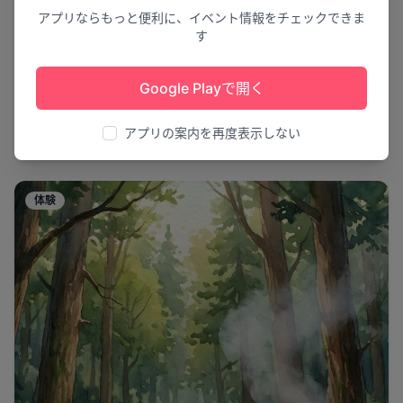
アプリならもっと便利に、イベント情報をチェックできま
す
Google Playで開く
竜神の舞い踊る里
第49回 忍野八海祭り
アプリの案内を再度表示しない
忍野村
6
体験