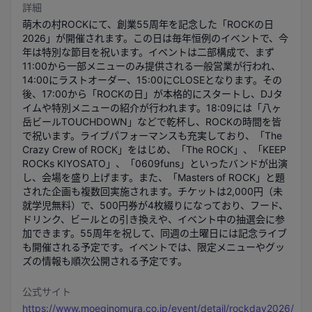
詳細
萌木の村ROCKにて、創業55周年を記念した「ROCKの日
2026」が開催されます。この日は毎年恒例のイベントで、今
年は特別な節目を祝います。イベントは二部構成で、まず
11:00から一部メニューのみ提供される一般営業が行われ、
14:00にラストオーダー、15:00にCLOSEとなります。その
後、17:00から「ROCKの日」が本格的にスタートし、DJタ
イムや特別メニューの紹介が行われます。18:09には「八ヶ
岳ビールTOUCHDOWN」などで乾杯し、ROCKの時間を皆
で祝います。ライブパフォーマンスも充実しており、「The 
Crazy Crew of ROCK」をはじめ、「The ROCK」、「KEEP 
ROCKs KIYOSATO」、「0609funs」といったバンドが出演
し、会場を盛り上げます。また、「Masters of ROCK」と題
された企画も複数回実施されます。チケットは2,000円（未
就学児無料）で、500円券が4枚綴りになっており、フード、
ドリンク、ビールとの引き換えや、イベント中の抽選会に参
加できます。55周年を祝して、同週の土曜日には記念ライブ
も開催される予定です。イベントでは、限定メニューやグッ
ズの情報も順次公開される予定です。
公式サイト
https://www.moeginomura.co.jp/event/detail/rockday2026/