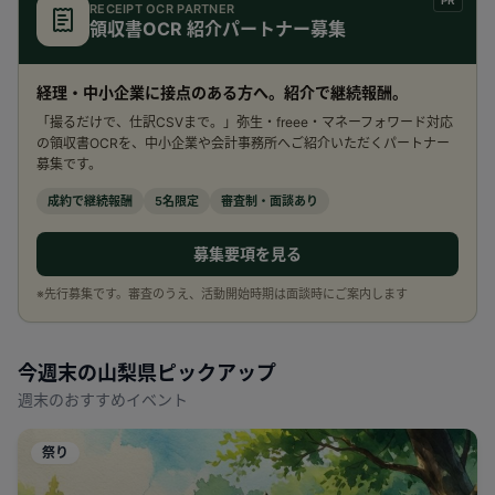
PR
RECEIPT OCR PARTNER
領収書OCR 紹介パートナー募集
経理・中小企業に接点のある方へ。紹介で継続報酬。
「撮るだけで、仕訳CSVまで。」弥生・freee・マネーフォワード対応
の領収書OCRを、中小企業や会計事務所へご紹介いただくパートナー
募集です。
成約で継続報酬
5名限定
審査制・面談あり
募集要項を見る
※先行募集です。審査のうえ、活動開始時期は面談時にご案内します
今週末の
山梨県
ピックアップ
週末のおすすめイベント
祭り