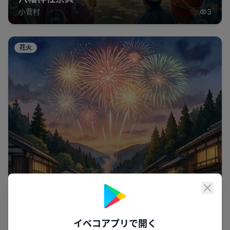
小菅村
3
花火
閉じ
イベコアプリで開く