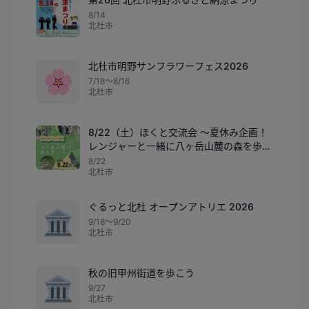
8/14
北杜市
北杜市明野サンフラワーフェス2026
🌸
7/18〜8/16
北杜市
8/22（土）ほくと交流会 〜夏休み企画！
レンジャーと一緒に八ヶ岳山麓の森を歩こ
う〜
8/22
北杜市
ぐるっと北杜 オープンアトリエ 2026
🏛️
9/18〜9/20
北杜市
秋の旧甲州街道を歩こう
🏛️
9/27
北杜市