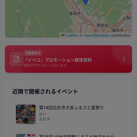
Leaflet
|
©
OpenStreetMap
contributors
主催者向け
「イベコ」プロモーション媒体資料
資料のダウンロードはこちら
近隣で開催されるイベント
第14回北杜市大泉ふるさと夏祭り
8/11
北杜市
第26回 北杜市明野ふるさと納涼まつり