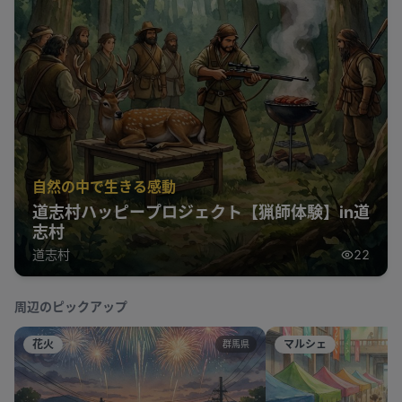
自然の中で生きる感動
道志村ハッピープロジェクト【猟師体験】in道
志村
道志村
22
周辺のピックアップ
花火
マルシェ
群馬県