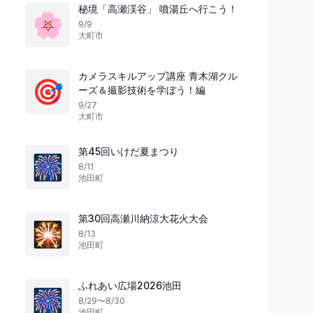
秘境「高瀬渓谷」 噴湯丘へ行こう！
🌸
9/9
大町市
カメラスキルアップ講座 青木湖クル
🎯
ーズ＆撮影技術を学ぼう！編
9/27
大町市
祭り
祭り
富山県
第45回いけだ夏まつり
🎆
8/11
池田町
第30回高瀬川納涼大花火大会
踊る夏の花火
光と愛が輝く夜
🎇
8/13
せり込み蝶六踊り街流し
うおづキャンドルロ
池田町
魚津市
1
魚津市
ふれあい広場2026池田
🎆
8/29〜8/30
池田町