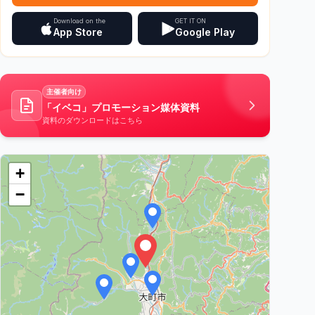
Download on the
GET IT ON
App Store
Google Play
主催者向け
「イベコ」プロモーション媒体資料
資料のダウンロードはこちら
+
−