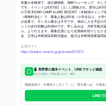
初夏の木崎湖で、地引網体験、湖畔ウォーキング、そし
です。イベントは6月13日（土）に開催され、受付は8:00
のTHE KIZAKI CAMP＆LAKE RESORT（木崎湖
（保険料含む）で、募集人数は80名（小学生以上、小学
が必要で、サンダル履きは不可です。湖水に入る予定の
ントの歩行距離は約4kmです。申し込みは、大町市観光
ム」より行えます。募集定員になり次第締め切りとなりま
会、主管は木崎湖温泉観光協会、協力は木崎湖漁業協同
公式サイト
https://kanko-omachi.gr.jp/event/87027/
📱
長野県
の週末イベント、LINEでサッと確認
友だち追加して県を選ぶだけ・無料
開催直前の「今週末どこ行く？」に。県を選べば、今週末の
LINE