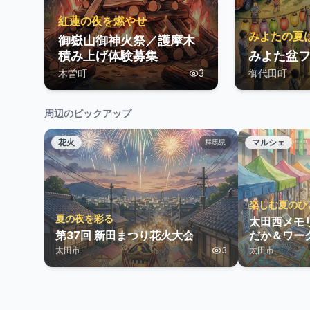
紅蓮の夜を燃やせ
みよたの夏
御嶽山御神火祭／護摩木
積み上げ体験募集
みよた盆フ
木曽町
3
御代田町
周辺のピックアップ
花火
マルシェ
群馬県
楽しむ夏のひ
夏の夜を彩る
太田西メモ
第37回 新田まつり花火大会
だか＆ワー
太田市
3
太田市