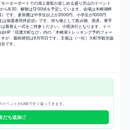
てモーターボートでの湖上遊覧が楽しめる盛り沢山のイベント
から8:30、解散は12:00頃を予定しています。会場は木崎湖畔
キャンプ場）です。参加費は中学生以上が2000円、小学生が1000円
生は保護者同伴必須）です。持ち物として飲み物、雨具、軍手
方は着替え一式をご持参ください。小雨決行となります。イベ
協会HP『信濃大町なび』内の「木崎湖トレッキング予約フォー
すが、最終締切は6月10日です。主催は（一社）大町市観光協
組合です。
イベントがLINEですぐ返ってきます。
で友だち追加