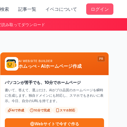
検索
記事一覧
イベコについて
ログイン
で読み取ってダウンロード
PR
AI WEBSITE BUILDER
ホムっぺ - AIホームページ作成
パソコンが苦手でも、10分でホームページ
書いて、答えて、選ぶだけ。AIがプロ品質のホームページを瞬時
に生成します。独自ドメインにも対応し、スマホでもきれいに表
示。今日、自分のURLを持てます。
AIで作成
10分で完成
スマホ対応
Webサイトで今すぐ作る