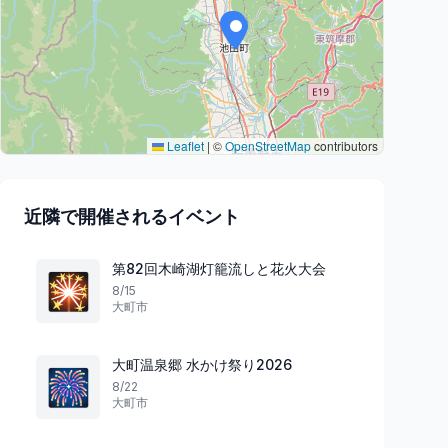
Leaflet
|
©
OpenStreetMap
contributors
近隣で開催されるイベント
第82回木崎湖灯籠流しと花火大会
🎇
8/15
大町市
大町温泉郷 水かけ祭り2026
🎆
8/22
大町市