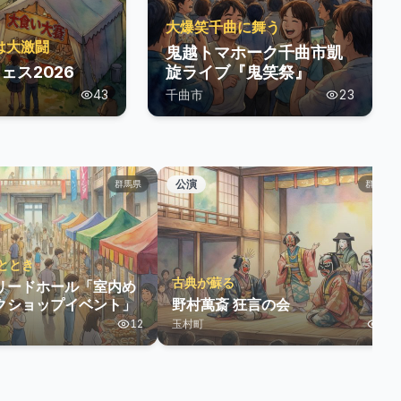
大爆笑千曲に舞う
は大激闘
鬼越トマホーク千曲市凱
ェス2026
旋ライブ『鬼笑祭』
43
千曲市
23
公演
群馬県
群馬県
ととき
古典が蘇る
リードホール「室内め
クショップイベント」
野村萬斎 狂言の会
12
玉村町
10