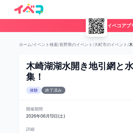
イベコアプ
ホーム
/
イベント検索
/
長野県のイベント
/
大町市のイベント
/
木
木崎湖湖水開き地引網と
集！
体験
終了済み
開催期間
2026年06月13日(土)
詳細