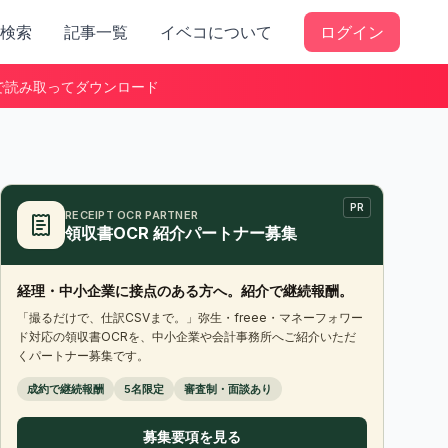
検索
記事一覧
イベコについて
ログイン
で読み取ってダウンロード
PR
RECEIPT OCR PARTNER
領収書OCR 紹介パートナー募集
経理・中小企業に接点のある方へ。紹介で継続報酬。
「撮るだけで、仕訳CSVまで。」弥生・freee・マネーフォワー
ド対応の領収書OCRを、中小企業や会計事務所へご紹介いただ
くパートナー募集です。
成約で継続報酬
5名限定
審査制・面談あり
募集要項を見る