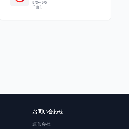
9/3〜9/5
千曲市
祭り
祭り
富山県
踊る夏の花火
光と愛が輝く夜
せり込み蝶六踊り街流し
うおづキャンドルロ
魚津市
1
魚津市
お問い合わせ
運営会社