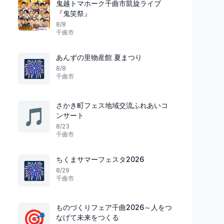
鬼越トマホーク千曲市凱旋ライブ
『鬼笑祭』
8/8
千曲市
あんずの里物産館 夏まつり
🎆
8/8
千曲市
さかき町フェス地域交流ふれあいコ
🎵
ンサート
8/23
千曲市
ちくまサマーフェスタ2026
🎆
8/29
千曲市
ものづくりフェア千曲2026～人をつ
🎯
なげて未来をつくる