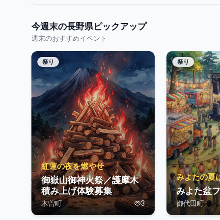
今週末の
長野県
ピックアップ
週末のおすすめイベント
祭り
祭り
紅蓮の夜を燃やせ
みよたの夏
御嶽山御神火祭／護摩木
積み上げ体験募集
みよた盆フ
木曽町
3
御代田町