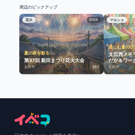
周辺のピックアップ
花火
マルシェ
群馬県
楽しむ夏のひ
夏の夜を彩る
太田西メモ
第37回 新田まつり花火大会
だか＆ワー
太田市
2
太田市