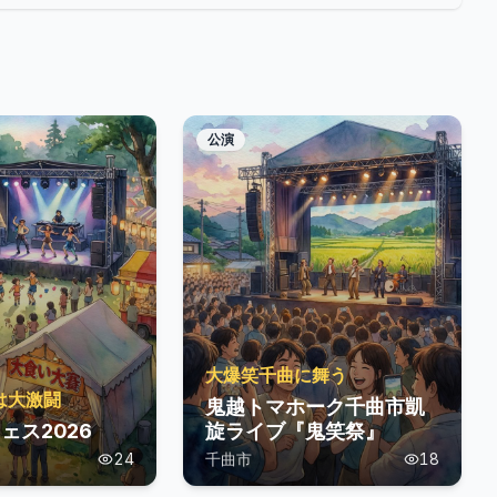
公演
大爆笑千曲に舞う
は大激闘
鬼越トマホーク千曲市凱
ェス2026
旋ライブ『鬼笑祭』
24
千曲市
18