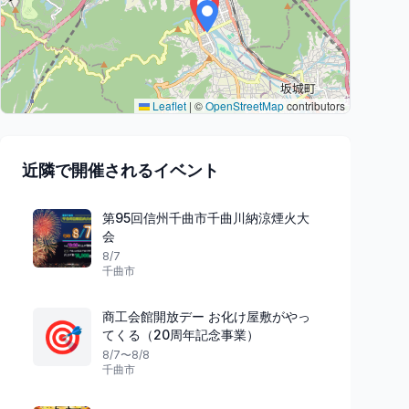
Leaflet
|
©
OpenStreetMap
contributors
近隣で開催されるイベント
第95回信州千曲市千曲川納涼煙火大
会
8/7
千曲市
商工会館開放デー お化け屋敷がやっ
🎯
てくる（20周年記念事業）
8/7〜8/8
千曲市