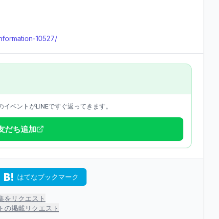
-information-10527/
イベントがLINEですぐ返ってきます。
で友だち追加
はてなブックマーク
集をリクエスト
トの掲載リクエスト