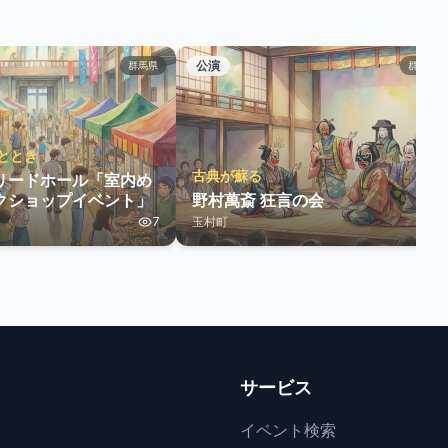
公演
群馬県
群馬県
ととき
古典が蘇る
リードホール「室内め
クショップイベント」
野村萬斎 狂言の会
7
玉村町
7
サービス
イベント検索