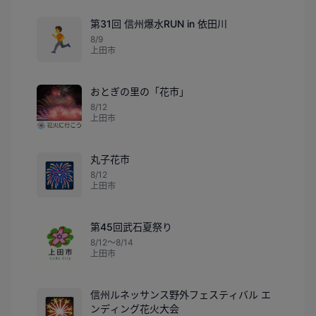
第31回 信州爆水RUN in 依田川
🏃
8/9
上田市
おとぎの里の「花市」
8/12
上田市
丸子花市
🎆
8/12
上田市
第45回武石夏祭り
8/12〜8/14
上田市
信州ルネッサンス野外フェスティバル エ
🎇
ンディング花火大会