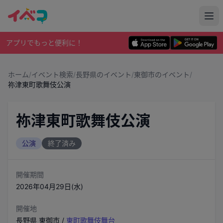
アプリでもっと便利に！
ホーム
/
イベント検索
/
長野県のイベント
/
東御市のイベント
/
祢津東町歌舞伎公演
祢津東町歌舞伎公演
公演
終了済み
開催期間
2026年04月29日(水)
開催地
長野県
東御市
/
東町歌舞伎舞台