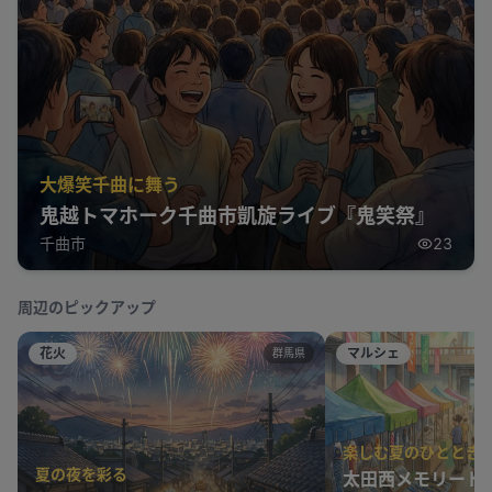
大爆笑千曲に舞う
鬼越トマホーク千曲市凱旋ライブ『鬼笑祭』
千曲市
23
周辺のピックアップ
花火
マルシェ
群馬県
楽しむ夏のひととき
夏の夜を彩る
太田西メモリード