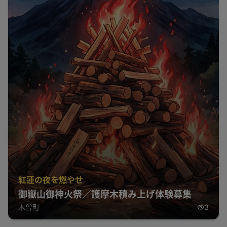
紅蓮の夜を燃やせ
御嶽山御神火祭／護摩木積み上げ体験募集
木曽町
3