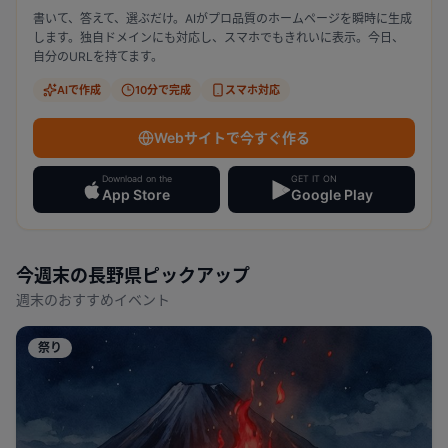
書いて、答えて、選ぶだけ。AIがプロ品質のホームページを瞬時に生成
します。独自ドメインにも対応し、スマホでもきれいに表示。今日、
自分のURLを持てます。
AIで作成
10分で完成
スマホ対応
Webサイトで今すぐ作る
Download on the
GET IT ON
App Store
Google Play
今週末の
長野県
ピックアップ
週末のおすすめイベント
祭り