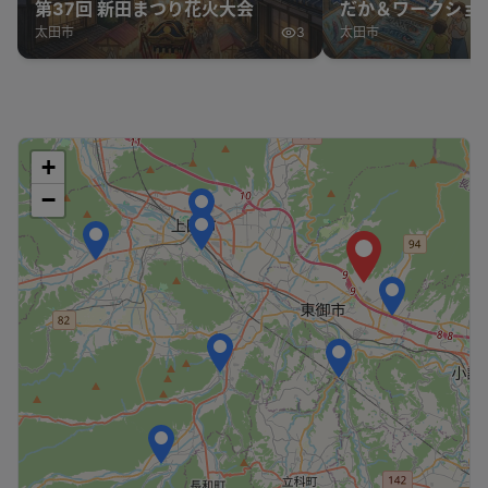
第37回 新田まつり花火大会
だか＆ワークショ
太田市
3
太田市
+
−