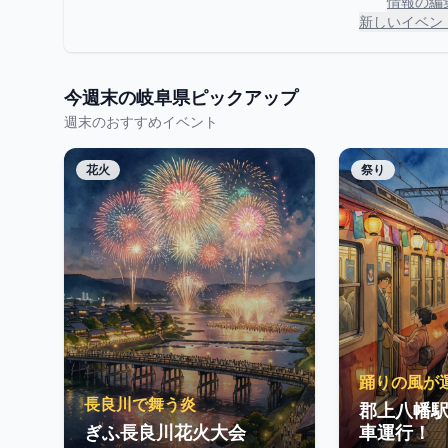
情報の編
新しいイベン
今週末の
岐阜県
ピックアップ
週末のおすすめイベント
花火
祭り
踊りの風が
長良川で舞う炎
郡上八幡
ぎふ長良川花火大会
車運行！