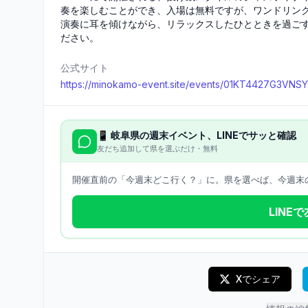
奏を楽しむことができ、入場は無料ですが、ワンドリン
演奏に耳を傾けながら、リラックスしたひとときを過ごす
ださい。
公式サイト
https://minokamo-event.site/events/01KT4427G3V
📱
岐阜県
の週末イベント、LINEでサッと確認
友だち追加して県を選ぶだけ・無料
開催直前の「今週末どこ行く？」に。県を選べば、今週末の
LINE
Xでシェア