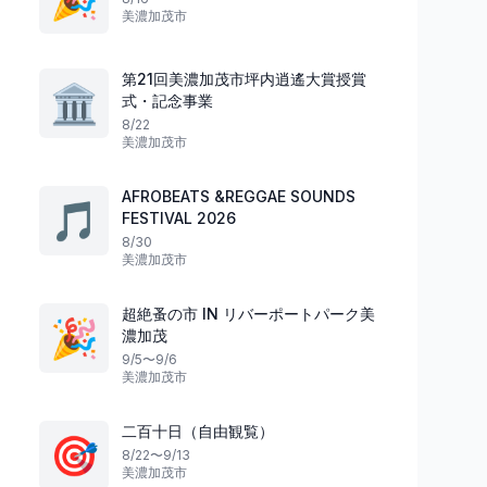
美濃加茂市
第21回美濃加茂市坪内逍遙大賞授賞
🏛️
式・記念事業
祭り
祭り
愛知県
8/22
美濃加茂市
AFROBEATS &REGGAE SOUNDS
🎵
冬の心に咲く祈り
FESTIVAL 2026
自然と踊る夏祭り
雪月花／～奥三河に
8/30
美濃加茂市
来舞（らいぶ）しもかわ2026
かたち～「花祭」
東栄町
4
名古屋市
超絶蚤の市 IN リバーポートパーク美
🎉
濃加茂
9/5〜9/6
美濃加茂市
二百十日（自由観覧）
🎯
8/22〜9/13
美濃加茂市