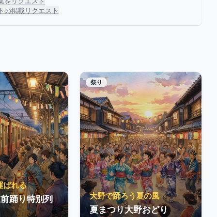
集をリクエスト
トの掲載リクエスト
祭り
運ばれる
大野で踊ろう夏の風
駅前踊り特別列
夏まつり大野おどり