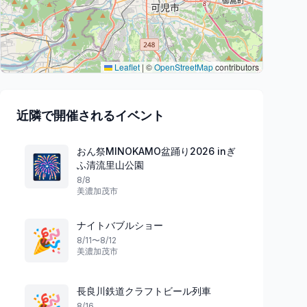
Leaflet
|
©
OpenStreetMap
contributors
近隣で開催されるイベント
おん祭MINOKAMO盆踊り2026 inぎ
🎆
ふ清流里山公園
8/8
美濃加茂市
ナイトバブルショー
🎉
8/11〜8/12
美濃加茂市
長良川鉄道クラフトビール列車
🎉
8/16