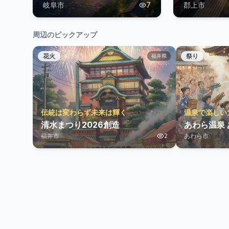
岐阜市
7
郡上市
周辺のピックアップ
花火
祭り
福井県
伝統は変わらず未来は輝く
温泉で楽しい
清水まつり2026創造
あわら温泉
福井市
2
あわら市