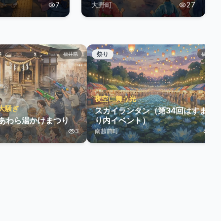
7
大野町
27
祭り
福井県
福井県
夜空に舞う光
大騒ぎ
スカイランタン（第34回はすまつ
 あわら湯かけまつり
り内イベント）
3
南越前町
22