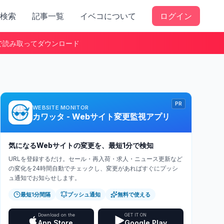
検索
記事一覧
イベコについて
ログイン
で読み取ってダウンロード
PR
WEBSITE MONITOR
カワッタ - Webサイト変更監視アプリ
気になるWebサイトの変更を、最短1分で検知
URLを登録するだけ。セール・再入荷・求人・ニュース更新など
の変化を24時間自動でチェックし、変更があればすぐにプッシ
ュ通知でお知らせします。
最短1分間隔
プッシュ通知
無料で使える
Download on the
GET IT ON
App Store
Google Play