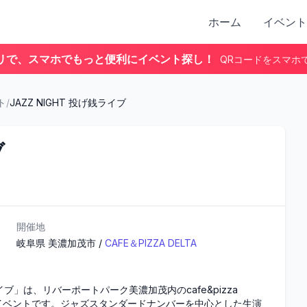
ホーム
イベント
リで、スマホでもっと便利にイベント探し！
QRコードをスマホ
ト
/
JAZZ NIGHT 投げ銭ライブ
ブ
開催地
岐阜県
美濃加茂市
/
CAFE＆PIZZA DELTA
ブ」は、リバーポートパーク美濃加茂内のcafe&pizza 
ブイベントです。ジャズスタンダードナンバーを中心とした生演