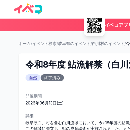
イベコアプ
ホーム
/
イベント検索
/
岐阜県のイベント
/
白川村のイベント
/
令
令和8年度 鮎漁解禁（白
自然
終了済み
開催期間
2026年06月13日(土)
詳細
岐阜県白川村を含む白川流域において、令和8年度の鮎漁
この解禁に先立ち、鮎の成育調査が実施されました。ま