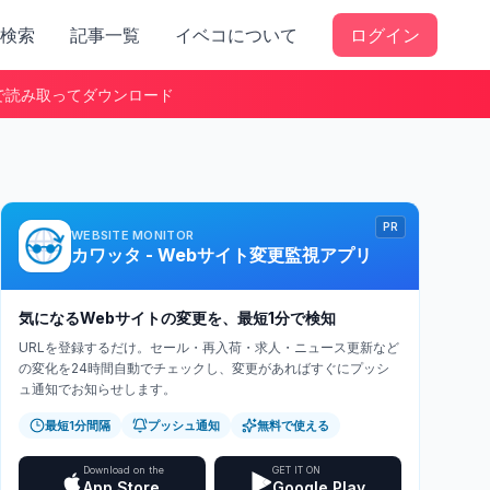
検索
記事一覧
イベコについて
ログイン
で読み取ってダウンロード
PR
WEBSITE MONITOR
カワッタ - Webサイト変更監視アプリ
気になるWebサイトの変更を、最短1分で検知
URLを登録するだけ。セール・再入荷・求人・ニュース更新など
の変化を24時間自動でチェックし、変更があればすぐにプッシ
ュ通知でお知らせします。
最短1分間隔
プッシュ通知
無料で使える
Download on the
GET IT ON
App Store
Google Play