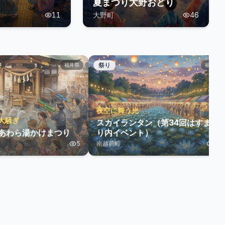
夏まつり大野おどり
11
大野町
46
祭り
福井県
福井県
夜空に舞う光
大騒ぎ
スカイランタン（第34回はすまつ
 あわら湯かけまつり
り内イベント）
5
南越前町
25