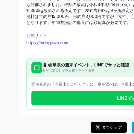
も開催されました。稚鮎の放流は令和8年4月14日（火
11,360kg放流される予定です。友釣専用区は9ヶ所設
漁料は年釣券15,000円、日釣券3,000円ですが、女性
となります。年間遊漁証の購入には顔写真が必要です。
公式サイト
https://hidagawa.com
📱
岐阜県
の週末イベント、LINEでサッと確認
友だち追加して県を選ぶだけ・無料
開催直前の「今週末どこ行く？」に。県を選べば、今週末の
LINE
Xでシェア