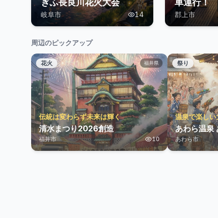
ぎふ長良川花火大会
車運行！
岐阜市
14
郡上市
周辺のピックアップ
花火
祭り
福井県
伝統は変わらず未来は輝く
温泉で楽しい
清水まつり2026創造
あわら温泉
福井市
10
あわら市