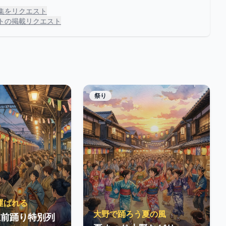
集をリクエスト
トの掲載リクエスト
祭り
運ばれる
大野で踊ろう夏の風
駅前踊り特別列