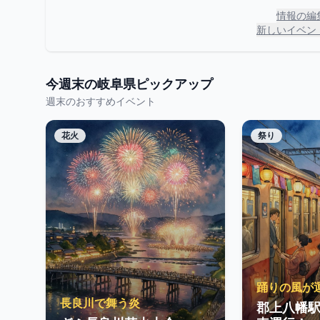
情報の編
新しいイベン
今週末の
岐阜県
ピックアップ
週末のおすすめイベント
花火
祭り
踊りの風が
長良川で舞う炎
郡上八幡