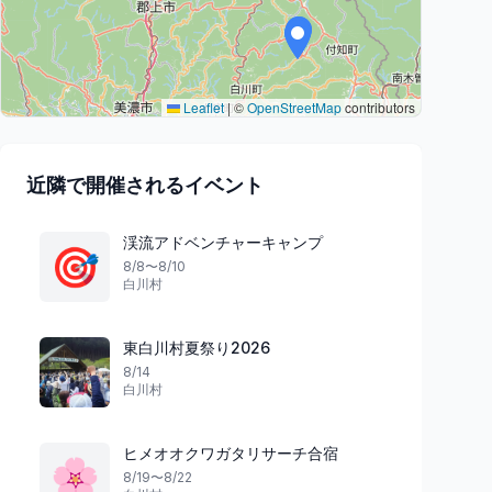
Leaflet
|
©
OpenStreetMap
contributors
近隣で開催されるイベント
渓流アドベンチャーキャンプ
🎯
8/8〜8/10
白川村
東白川村夏祭り2026
8/14
白川村
ヒメオオクワガタリサーチ合宿
🌸
8/19〜8/22