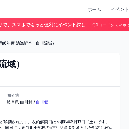
ホーム
イベント
リで、スマホでもっと便利にイベント探し！
QRコードをスマホ
和8年度 鮎漁解禁（白川流域）
川流域）
開催地
岐阜県
白川村
/
白川郷
が解禁されます。友釣解禁日は令和8年6月13日（土）です。
た、同日には東白川小学校の5年生児童を対象とした鮎釣り教室