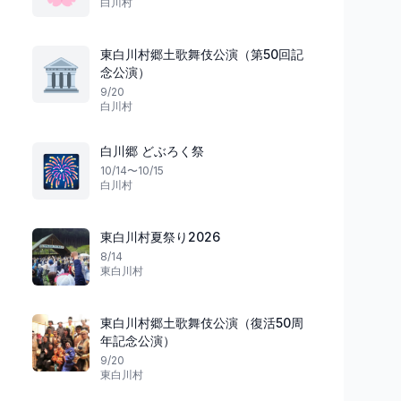
白川村
東白川村郷土歌舞伎公演（第50回記
🏛️
念公演）
9/20
白川村
祭り
祭り
愛知県
白川郷 どぶろく祭
🎆
10/14〜10/15
白川村
冬の心に咲く祈り
自然と踊る夏祭り
雪月花／～奥三河に
来舞（らいぶ）しもかわ2026
かたち～「花祭」
東白川村夏祭り2026
東栄町
6
名古屋市
8/14
東白川村
東白川村郷土歌舞伎公演（復活50周
年記念公演）
9/20
東白川村