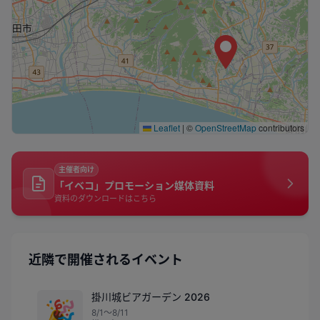
Leaflet
|
©
OpenStreetMap
contributors
主催者向け
「イベコ」プロモーション媒体資料
資料のダウンロードはこちら
近隣で開催されるイベント
掛川城ビアガーデン 2026
🎉
8/1〜8/11