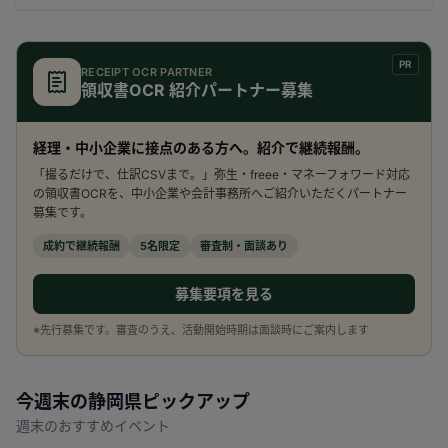
PR
RECEIPT OCR PARTNER
領収書OCR 紹介パートナー募集
経理・中小企業に接点のある方へ。紹介で継続報酬。
「撮るだけで、仕訳CSVまで。」弥生・freee・マネーフォワード対応
の領収書OCRを、中小企業や会計事務所へご紹介いただくパートナー
募集です。
成約で継続報酬
5名限定
審査制・面談あり
募集要項を見る
※先行募集です。審査のうえ、活動開始時期は面談時にご案内します
今週末の
静岡県
ピックアップ
週末のおすすめイベント