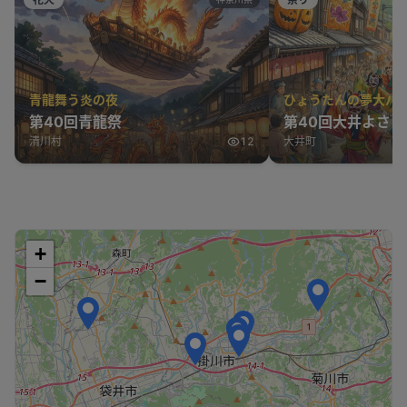
青龍舞う炎の夜
ひょうたんの夢大パ
第40回青龍祭
第40回大井よさ
清川村
12
大井町
+
−