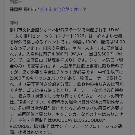
開催地
静岡県
掛川市
/
掛川市文化会館シオーネ
詳細
掛川市文化会館シオーネ野外ステージで開催される「D.W.ニ
コルズ 掛川ピクニックコンサート2026」は、心地よい音楽
を屋外で楽しめるイベントです。開場は13:00、開演は14:00
となっています。雨天の場合は、屋内・大ホールにて開催さ
れます。入場料は前売4,800円（税込）、当日5,500円（税
込）で、全席自由（整理番号あり）です。シオーネ窓口（現
金のみ）で販売されます。未就学児は膝上鑑賞に限り無料で
すが、席が必要な場合はチケットが必要です。中学生以下は
2,000円のキャッシュバックがあり、物販コーナーで受けら
れます（要写真付き公的身分証）。飲食物の持ち込みは可能
ですが、ゴミは持ち帰りとなります。シートなどは各自持参
し、暑さ寒さ対策をしっかり行ってください。ペットの同伴
はご遠慮ください。小雨程度の場合は野外公演の可能性があ
り、その際は傘が原則禁止となるためカッパの用意が必要で
す。前回開催と異なり、キッチンカーなどの出店はありませ
ん。主催・企画制作はGOODDAY LLC./GOODDAY 
RECORDS、協力制作はサンデーフォークプロモーション静
岡、後援はK-MIXです。