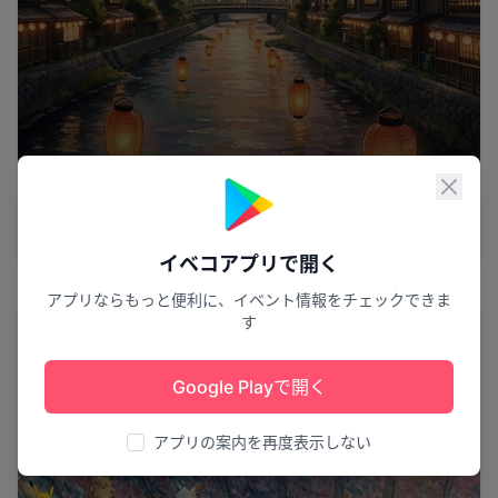
夜空に咲く火花
閉じ
按針祭・灯籠の流れ打ち上げ花火
伊東市
6
イベコアプリで開く
アプリならもっと便利に、イベント情報をチェックできま
スポーツ
す
Google Playで開く
アプリの案内を再度表示しない