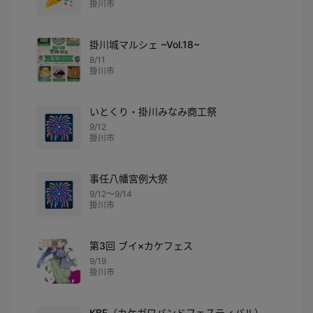
掛川市
掛川城マルシェ ~Vol.18~
8/11
掛川市
いとくり・掛川みなみ商工祭
🎆
9/12
掛川市
事任八幡宮例大祭
🎆
9/12〜9/14
掛川市
第3回 ブイ×カケフェス
9/19
掛川市
KBF（カケガワバンドフェスティバル）